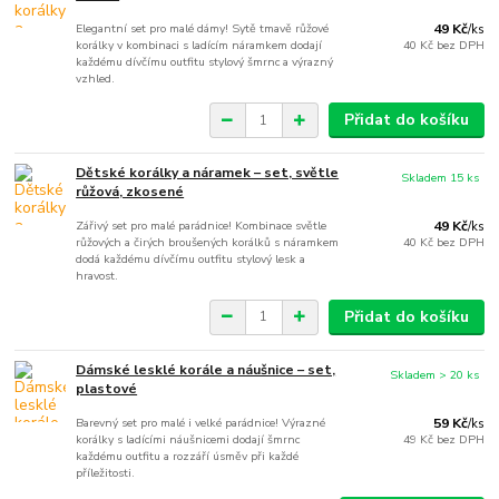
Elegantní set pro malé dámy! Sytě tmavě růžové
49 Kč
/
ks
korálky v kombinaci s ladícím náramkem dodají
40 Kč
bez DPH
každému dívčímu outfitu stylový šmrnc a výrazný
vzhled.
Přidat do košíku
Dětské korálky a náramek – set, světle
Skladem 15 ks
růžová, zkosené
Zářivý set pro malé parádnice! Kombinace světle
49 Kč
/
ks
růžových a čirých broušených korálků s náramkem
40 Kč
bez DPH
dodá každému dívčímu outfitu stylový lesk a
hravost.
Přidat do košíku
Dámské lesklé korále a náušnice – set,
Skladem > 20 ks
plastové
Barevný set pro malé i velké parádnice! Výrazné
59 Kč
/
ks
korálky s ladícími náušnicemi dodají šmrnc
49 Kč
bez DPH
každému outfitu a rozzáří úsměv při každé
příležitosti.