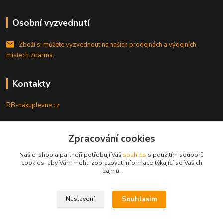
Osobní vyzvednutí
Zboží si můžete vyzvednout na našich prodejnách a výdejních
místech zdarma.
Kontakty
RB-nakuplevne.cz
Zákaznická podpora
+420 222722421
Zpracování cookies
(Po-Pá, 8-17 hod.)
Náš e-shop a partneři potřebují Váš
souhlas
s použitím souborů
cookies, aby Vám mohli zobrazovat informace týkající se Vašich
info@rb-nakuplevne.cz
zájmů.
Souhlasím
Nastavení