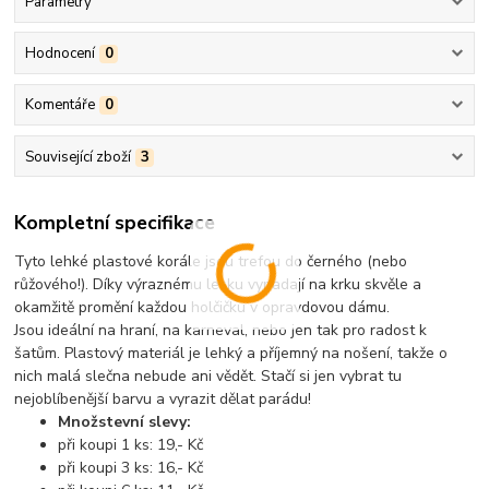
Parametry
Hodnocení
0
Komentáře
0
Související zboží
3
Kompletní specifikace
Tyto lehké plastové korále jsou trefou do černého (nebo
růžového!). Díky výraznému lesku vypadají na krku skvěle a
okamžitě promění každou holčičku v opravdovou dámu.
Jsou ideální na hraní, na karneval, nebo jen tak pro radost k
šatům. Plastový materiál je lehký a příjemný na nošení, takže o
nich malá slečna nebude ani vědět. Stačí si jen vybrat tu
nejoblíbenější barvu a vyrazit dělat parádu!
Množstevní slevy:
při koupi 1 ks: 19,- Kč
při koupi 3 ks: 16,- Kč