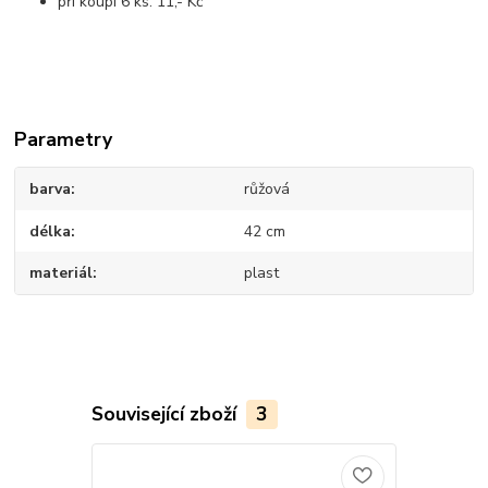
při koupi 6 ks: 11,- Kč
Parametry
barva
růžová
délka
42 cm
materiál
plast
Související zboží
3