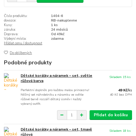
Číslo produktu:
1404-6
dovozce:
RB-nakuplevne
Kusy:
1 ks
záruka:
24 měsíců
Doprava:
Od 49kč
Výdejní místa:
zdarma
Hlídat cenu / dostupnost
Do oblíbených
Podobné produkty
Dětské korálky a náramek – set, světle
Skladem 15 ks
růžová barva
Perfektní doplněk pro každou malou princeznu!
49 Kč
/
ks
Něžný set náhrdelníku a náramku ve světle
40 Kč
bez DPH
růžové barvě rozzáří dětský úsměv i každý
vybraný outfit.
Přidat do košíku
Dětské korálky a náramek – set, tmavě
Skladem 18 ks
růžová