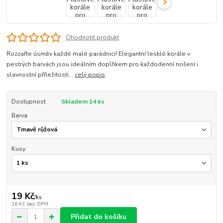
Ohodnotit produkt
Rozzařte úsměv každé malé parádnici! Elegantní lesklé korále v
pestrých barvách jsou ideálním doplňkem pro každodenní nošení i
slavnostní příležitosti...
celý popis
Dostupnost
Skladem 14 ks
Barva
Kusy
19 Kč
/
ks
16 Kč
bez DPH
Přidat do košíku