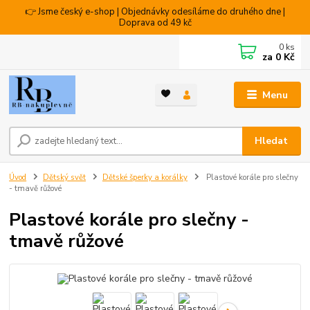
👉 Jsme český e-shop | Objednávky odesíláme do druhého dne |
Doprava od 49 kč
0
ks
za
0 Kč
Menu
Hledat
Úvod
Dětský svět
Dětské šperky a korálky
Plastové korále pro slečny
- tmavě růžové
Plastové korále pro slečny -
tmavě růžové