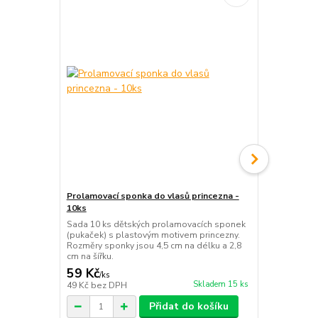
Prolamovací sponka do vlasů princezna -
Dětské hodi
10ks
pásek
Sada 10 ks dětských prolamovacích sponek
Veselé hodin
(pukaček) s plastovým motivem princezny.
samozavírac
Rozměry sponky jsou 4,5 cm na délku a 2,8
je učení čas
cm na šířku.
zábavou.
59 Kč
129 Kč
/
ks
/
ks
Skladem 15 ks
49 Kč
bez DPH
107 Kč
bez 
Přidat do košíku