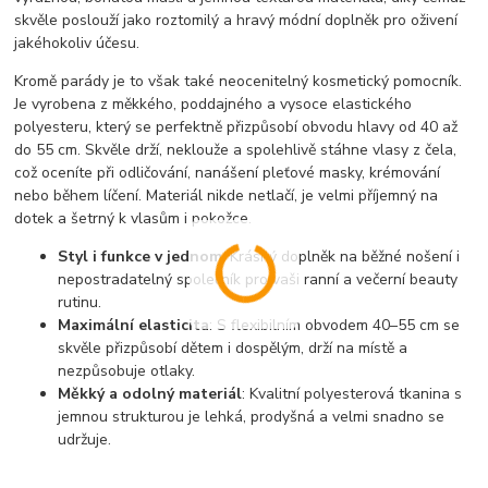
skvěle poslouží jako roztomilý a hravý módní doplněk pro oživení
jakéhokoliv účesu.
Kromě parády je to však také neocenitelný kosmetický pomocník.
Je vyrobena z měkkého, poddajného a vysoce elastického
polyesteru, který se perfektně přizpůsobí obvodu hlavy od 40 až
do 55 cm. Skvěle drží, neklouže a spolehlivě stáhne vlasy z čela,
což oceníte při odličování, nanášení pleťové masky, krémování
nebo během líčení. Materiál nikde netlačí, je velmi příjemný na
dotek a šetrný k vlasům i pokožce.
Styl i funkce v jednom
: Krásný doplněk na běžné nošení i
nepostradatelný společník pro vaši ranní a večerní beauty
rutinu.
Maximální elasticita
: S flexibilním obvodem 40–55 cm se
skvěle přizpůsobí dětem i dospělým, drží na místě a
nezpůsobuje otlaky.
Měkký a odolný materiál
: Kvalitní polyesterová tkanina s
jemnou strukturou je lehká, prodyšná a velmi snadno se
udržuje.