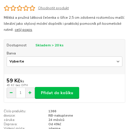
Ohodnotit produkt
Měkká a pružná látková čelenka o šířce 2,5 cm zdobená roztomilou mašlí.
Ideální jako stylový módní doplněk i praktický pomocník při kosmetické
rutině.
celý popis
Dostupnost
Skladem > 20 ks
Barva
59 Kč
/
ks
49 Kč
bez DPH
Přidat do košíku
Číslo produktu:
1366
dovozce:
RB-nakuplevne
záruka:
24 měsíců
Doprava:
Od 49kč
Výdejní místa:
zdarma