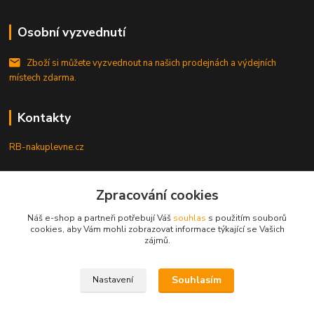
Osobní vyzvednutí
Zboží si můžete vyzvednout na našich prodejnách a výdejních
místech zdarma.
Kontakty
RB-nakuplevne.cz
Zákaznická podpora
+420 222722421
Zpracování cookies
(Po-Pá, 8-17 hod.)
Náš e-shop a partneři potřebují Váš
souhlas
s použitím souborů
cookies, aby Vám mohli zobrazovat informace týkající se Vašich
info@rb-nakuplevne.cz
zájmů.
Souhlasím
Nastavení