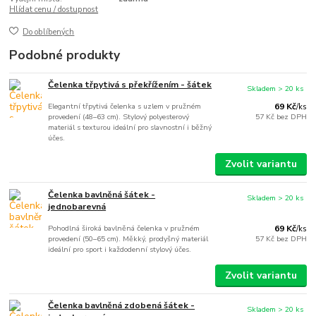
Hlídat cenu / dostupnost
Do oblíbených
Podobné produkty
Čelenka třpytivá s překřížením - šátek
Skladem > 20 ks
Elegantní třpytivá čelenka s uzlem v pružném
69 Kč
/
ks
provedení (48–63 cm). Stylový polyesterový
57 Kč
bez DPH
materiál s texturou ideální pro slavnostní i běžný
účes.
Zvolit variantu
Čelenka bavlněná šátek -
Skladem > 20 ks
jednobarevná
Pohodlná široká bavlněná čelenka v pružném
69 Kč
/
ks
provedení (50–65 cm). Měkký, prodyšný materiál
57 Kč
bez DPH
ideální pro sport i každodenní stylový účes.
Zvolit variantu
Čelenka bavlněná zdobená šátek -
Skladem > 20 ks