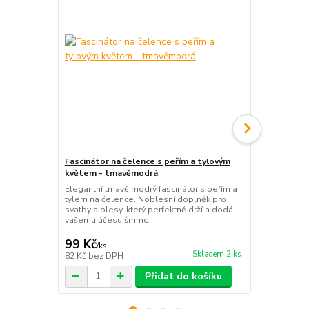
Fascinátor na čelence s peřím a tylovým
Čelenka třpy
květem - tmavěmodrá
Elegantní tř
pružném prov
Elegantní tmavě modrý fascinátor s peřím a
polyesterový
tylem na čelence. Noblesní doplněk pro
slavnostní i 
svatby a plesy, který perfektně drží a dodá
vašemu účesu šmrnc.
99 Kč
69 Kč
/
ks
/
ks
Skladem 2 ks
82 Kč
bez DPH
57 Kč
bez D
Přidat do košíku