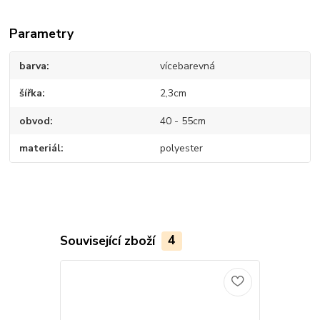
Parametry
barva
vícebarevná
šířka
2,3cm
obvod
40 - 55cm
materiál
polyester
Související zboží
4