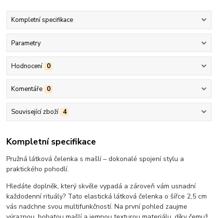
Kompletní specifikace
Parametry
Hodnocení
0
Komentáře
0
Související zboží
4
Kompletní specifikace
Pružná látková čelenka s mašlí – dokonalé spojení stylu a
praktického pohodlí.
Hledáte doplněk, který skvěle vypadá a zároveň vám usnadní
každodenní rituály? Tato elastická látková čelenka o šířce 2,5 cm
vás nadchne svou multifunkčností. Na první pohled zaujme
výraznou, bohatou mašlí a jemnou texturou materiálu, díky čemuž