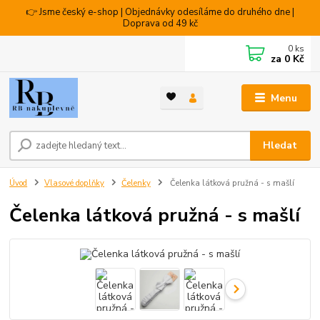
👉 Jsme český e-shop | Objednávky odesíláme do druhého dne |
Doprava od 49 kč
0
ks
za
0 Kč
Menu
Hledat
Úvod
Vlasové doplňky
Čelenky
Čelenka látková pružná - s mašlí
Čelenka látková pružná - s mašlí