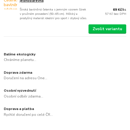
jednobarevná
Široká bavlněná čelenka s jemným vzorem čárek
69 Kč
/
ks
v pružném provedení (50–65 cm). Měkký a
57 Kč
bez DPH
prodyšný materiál ideální pro sport i stylový účes.
Zvolit variantu
Balíme ekologicky
Chráníme planetu...
Doprava zdarma
Doručení na adresu One...
Osobní vyzvednutí
Osobní odběr zdarma...
Doprava a platba
Rychlé doručení po celé ČR...