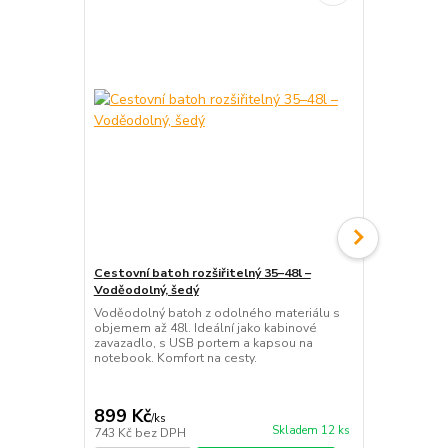
Cestovní batoh rozšiřitelný 35–48l –
Cestovní ba
Voděodolný, šedý
Lehký voděod
palubní zava
Voděodolný batoh z odolného materiálu s
na notebook
objemem až 48l. Ideální jako kabinové
maximální po
zavazadlo, s USB portem a kapsou na
notebook. Komfort na cesty.
899 Kč
649 Kč
/
ks
/
ks
Skladem 12 ks
743 Kč
bez DPH
536 Kč
bez 