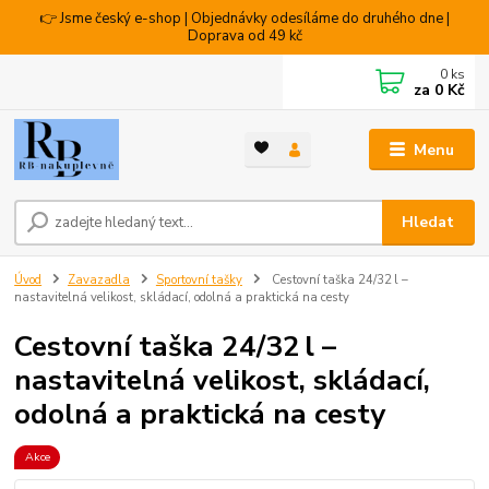
👉 Jsme český e-shop | Objednávky odesíláme do druhého dne |
Doprava od 49 kč
0
ks
za
0 Kč
Menu
Hledat
Úvod
Zavazadla
Sportovní tašky
Cestovní taška 24/32 l –
nastavitelná velikost, skládací, odolná a praktická na cesty
Cestovní taška 24/32 l –
nastavitelná velikost, skládací,
odolná a praktická na cesty
Akce