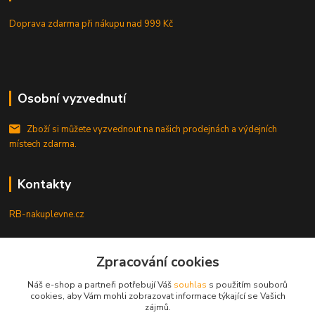
Doprava zdarma při nákupu
nad 999 Kč
Osobní vyzvednutí
Zboží si můžete vyzvednout na našich prodejnách a výdejních
místech zdarma.
Kontakty
RB-nakuplevne.cz
Zákaznická podpora
+420 222722421
Zpracování cookies
(Po-Pá, 8-17 hod.)
Náš e-shop a partneři potřebují Váš
souhlas
s použitím souborů
cookies, aby Vám mohli zobrazovat informace týkající se Vašich
info@rb-nakuplevne.cz
zájmů.