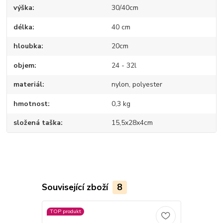
výška
30/40cm
délka
40 cm
hloubka
20cm
objem
24 - 32l
materiál
nylon, polyester
hmotnost
0,3 kg
složená taška
15,5x28x4cm
Související zboží
8
TOP produkt
TOP produkt