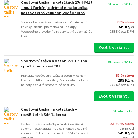
Cestovní taška na kolečkách 27/44/61 l
Skladem > 20 ks
– multifunkční, odnímatelná kolečka,
nastavitelná velikost, voděodolná
Voděodolná zvětšovací taška s odnímatelnými
8 % sleva
kolečky. Ideální pro cestování i nákupy.
349 Kč
/
ks
Voděodolné provedení a nastavitelný objem až 61
288 Kč
bez DPH
litrů.
Zvolit variantu
Sportovní taška a batoh 2v1 T60 na
Skladem > 20 ks
sport i cestování 29 l
Praktická voděodolná taška a batoh v jednom.
25 % sleva
Ideální do fitka i na výlety. Má oddělenou kapsu
299 Kč
/
ks
na boty a chytré schovatelné popruhy.
247 Kč
bez DPH
Zvolit variantu
Cestovní taška na kolečkách –
Skladem 7 ks
rozšiřitelná S/M/L, černá
Cestovní taška s kolečky a funkcí rozšíření
Až 20 % sleva
cena od
objemu. Teleskopické madlo, 3 kapsy a odolný
549 Kč
materiál pro komfort na cestách. Vyberte si z 3
/
ks
cena od
velikostí.