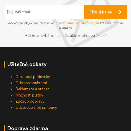
Přihlásit se
Vaše osobní údaje chráníme v souladu s
podmínkami ochrany soukromí
. Potvrzením s nimi
souhlasíte.
Můžete se kdykoli odhlásit. Zasíláme jednou za 14 dní.
Užitečné odkazy
Obchodní podmínky
Ochrana soukromí
Reklamace a vrácení
Možnosti platby
Způsob dopravy
Odstoupení od smlouvy
Doprava zdarma