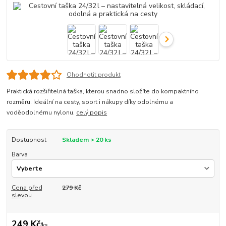
Ohodnotit produkt
Praktická rozšiřitelná taška, kterou snadno složíte do kompaktního
rozměru. Ideální na cesty, sport i nákupy díky odolnému a
voděodolnému nylonu.
celý popis
Dostupnost
Skladem > 20 ks
Barva
Cena před
279 Kč
slevou
249 Kč
/
ks