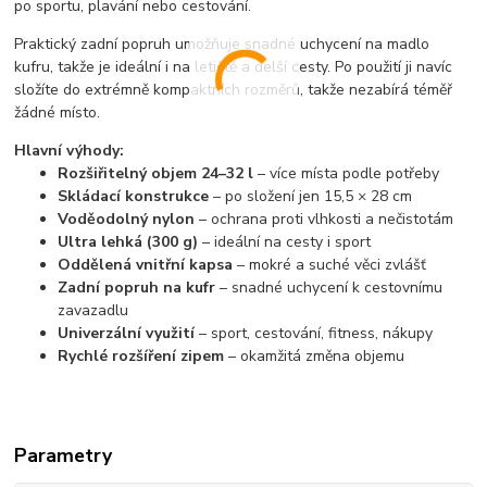
po sportu, plavání nebo cestování.
Praktický zadní popruh umožňuje snadné uchycení na madlo
kufru, takže je ideální i na letiště a delší cesty. Po použití ji navíc
složíte do extrémně kompaktních rozměrů, takže nezabírá téměř
žádné místo.
Hlavní výhody:
Rozšiřitelný objem 24–32 l
– více místa podle potřeby
Skládací konstrukce
– po složení jen 15,5 × 28 cm
Voděodolný nylon
– ochrana proti vlhkosti a nečistotám
Ultra lehká (300 g)
– ideální na cesty i sport
Oddělená vnitřní kapsa
– mokré a suché věci zvlášť
Zadní popruh na kufr
– snadné uchycení k cestovnímu
zavazadlu
Univerzální využití
– sport, cestování, fitness, nákupy
Rychlé rozšíření zipem
– okamžitá změna objemu
Parametry