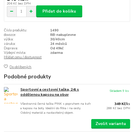
206 Kč
bez DPH
Přidat do košíku
Číslo produktu:
1490
dovozce:
RB-nakuplevne
výška:
30/40cm
záruka:
24 měsíců
Doprava:
Od 49kč
Výdejní místa:
zdarma
Hlídat cenu / dostupnost
Do oblíbených
Podobné produkty
Sportovní a cestovní taška, 24l s
Skladem 9 ks
oddělenou kapsou na obuv
Všestranná černá taška PINK s popruhem na kufr
349 Kč
/
ks
a kapsou na boty. Ideální do fitka i na cesty.
288 Kč
bez DPH
Odolný materiál a nastavitelný objem.
Zvolit variantu