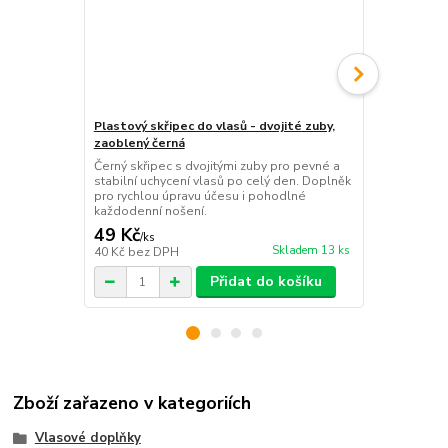
Plastový skřipec do vlasů - dvojité zuby,
Spona do vla
zaoblený černá
pineta, pér
Černý skřipec s dvojitými zuby pro pevné a
Zářivá stříb
stabilní uchycení vlasů po celý den. Doplněk
vážky a perl
pro rychlou úpravu účesu i pohodlné
jemné pérko.
každodenní nošení.
příležitost.
49 Kč
79 Kč
/
ks
/
ks
Skladem 13 ks
40 Kč
bez DPH
65 Kč
bez D
Přidat do košíku
Zboží zařazeno v kategoriích
Vlasové doplňky