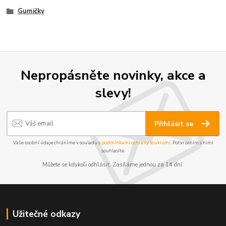
Gumičky
Nepropásněte novinky, akce a
slevy!
Přihlásit se
Vaše osobní údaje chráníme v souladu s
podmínkami ochrany soukromí
. Potvrzením s nimi
souhlasíte.
Můžete se kdykoli odhlásit. Zasíláme jednou za 14 dní.
Užitečné odkazy