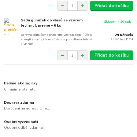
Přidat do košíku
Sada gumiček do vlasů se vzorem
Skladem > 20 sada
levhart barevné - 6 ks
Barevné gumičky s levhartím vzorem dodají účesu
29 Kč
/
sada
energii a styl, přitom zůstanou pohodlné a šetrné
24 Kč
bez DPH
k vlasům.
Přidat do košíku
Balíme ekologicky
Chráníme planetu...
Doprava zdarma
Doručení na adresu One...
Osobní vyzvednutí
Osobní odběr zdarma...