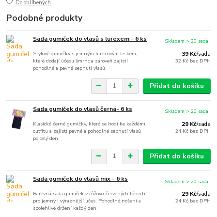
Do oblíbených
Podobné produkty
Sada gumiček do vlasů s lurexem - 6 ks
Skladem > 20 sada
Stylové gumičky s jemným lurexovým leskem,
39 Kč
/
sada
které dodají účesu šmrnc a zároveň zajistí
32 Kč
bez DPH
pohodlné a pevné sepnutí vlasů.
Přidat do košíku
Sada gumiček do vlasů černá- 6 ks
Skladem > 20 sada
Klasické černé gumičky, které se hodí ke každému
29 Kč
/
sada
outfitu a zajistí pevné a pohodlné sepnutí vlasů
24 Kč
bez DPH
po celý den.
Přidat do košíku
Sada gumiček do vlasů mix - 6 ks
Skladem > 20 sada
Barevná sada gumiček v růžovo-červených tónech
29 Kč
/
sada
pro jemný i výraznější účes. Pohodlné nošení a
24 Kč
bez DPH
spolehlivé držení každý den.