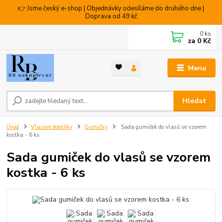
👉 Jsme český e-shop | Objednávky odesíláme do druhého dne |
Doprava od 49 kč
0
ks
za
0 Kč
Menu
Hledat
Úvod
Vlasové doplňky
Gumičky
Sada gumiček do vlasů se vzorem
kostka - 6 ks
Sada gumiček do vlasů se vzorem
kostka - 6 ks