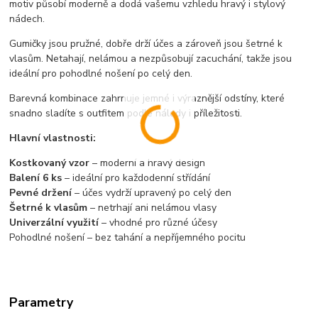
motiv působí moderně a dodá vašemu vzhledu hravý i stylový
nádech.
Gumičky jsou pružné, dobře drží účes a zároveň jsou šetrné k
vlasům. Netahají, nelámou a nezpůsobují zacuchání, takže jsou
ideální pro pohodlné nošení po celý den.
Barevná kombinace zahrnuje jemné i výraznější odstíny, které
snadno sladíte s outfitem podle nálady i příležitosti.
Hlavní vlastnosti:
Kostkovaný vzor
– moderní a hravý design
Balení 6 ks
– ideální pro každodenní střídání
Pevné držení
– účes vydrží upravený po celý den
Šetrné k vlasům
– netrhají ani nelámou vlasy
Univerzální využití
– vhodné pro různé účesy
Pohodlné nošení – bez tahání a nepříjemného pocitu
Parametry