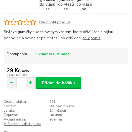
Ohodnotit produkt
Stylové gumičky s kostkovaným vzorem, které oživí účes a zajistí
pohodlné a pevné sepnutí vlasů po celý den.
celý popis
Dostupnost
Skladem > 20 sada
29 Kč
/
sada
24 Kč
bez DPH
Přidat do košíku
Číslo produktu:
671
dovozce:
RB-nakuplevne
záruka:
24 měsíců
Doprava:
Od 49kč
Výdejní místa:
zdarma
Hlídat cenu / dostupnost