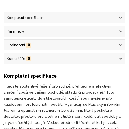
Kompletní specifikace
Parametry
Hodnocení
0
Komentáře
0
Kompletní specifikace
Hledáte spolehlivé řešení pro rychlé, přehledné a efektivní
značení zboží ve vašem obchodě, skladu či provozovně? Tyto
samolepicí etikety do etiketovacích kleští jsou navrženy pro
každodenní profesionální použití. Vyznačují se klasickým rovným
tvarem a optimálním rozměrem 16 x 23 mm, který poskytuje
dostatek prostoru pro čitelné natištění cen, kódů, dat spotřeby či
jiných důležitých údajů. Velkou předností těchto etiket je zcela
vyseknutý posunovací otvor. Ten zajišťuje stoprocentně hladký