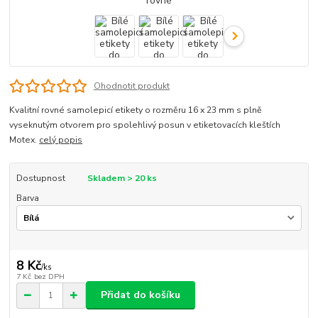
Ohodnotit produkt
Kvalitní rovné samolepicí etikety o rozměru 16 x 23 mm s plně
vyseknutým otvorem pro spolehlivý posun v etiketovacích kleštích
Motex.
celý popis
Dostupnost
Skladem > 20 ks
Barva
8 Kč
/
ks
7 Kč
bez DPH
Přidat do košíku