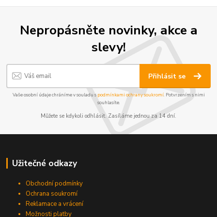
Nepropásněte novinky, akce a
slevy!
Přihlásit se
Vaše osobní údaje chráníme v souladu s
podmínkami ochrany soukromí
. Potvrzením s nimi
souhlasíte.
Můžete se kdykoli odhlásit. Zasíláme jednou za 14 dní.
Užitečné odkazy
Obchodní podmínky
Ochrana soukromí
Reklamace a vrácení
Možnosti platby