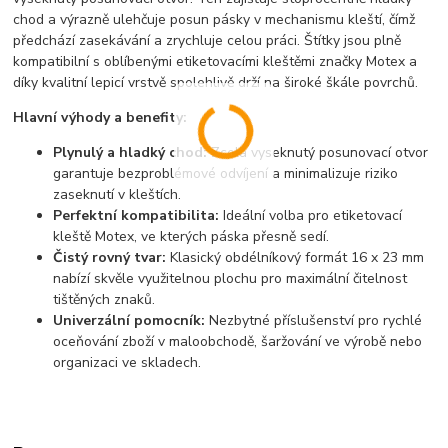
chod a výrazně ulehčuje posun pásky v mechanismu kleští, čímž
předchází zasekávání a zrychluje celou práci. Štítky jsou plně
kompatibilní s oblíbenými etiketovacími kleštěmi značky Motex a
díky kvalitní lepicí vrstvě spolehlivě drží na široké škále povrchů.
Hlavní výhody a benefity:
Plynulý a hladký chod:
Zcela vyseknutý posunovací otvor
garantuje bezproblémové odvíjení a minimalizuje riziko
zaseknutí v kleštích.
Perfektní kompatibilita:
Ideální volba pro etiketovací
kleště Motex, ve kterých páska přesně sedí.
Čistý rovný tvar:
Klasický obdélníkový formát 16 x 23 mm
nabízí skvěle využitelnou plochu pro maximální čitelnost
tištěných znaků.
Univerzální pomocník:
Nezbytné příslušenství pro rychlé
oceňování zboží v maloobchodě, šaržování ve výrobě nebo
organizaci ve skladech.