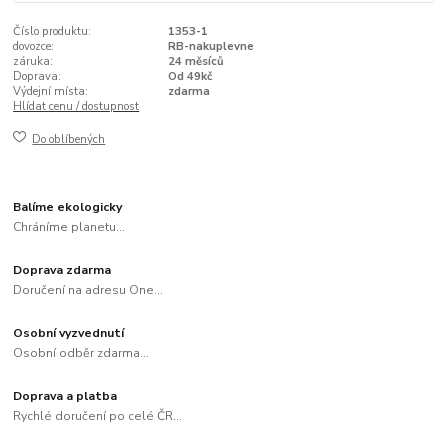
Číslo produktu:
1353-1
dovozce:
RB-nakuplevne
záruka:
24 měsíců
Doprava:
Od 49kč
Výdejní místa:
zdarma
Hlídat cenu / dostupnost
Do oblíbených
Balíme ekologicky
Chráníme planetu...
Doprava zdarma
Doručení na adresu One...
Osobní vyzvednutí
Osobní odběr zdarma...
Doprava a platba
Rychlé doručení po celé ČR...