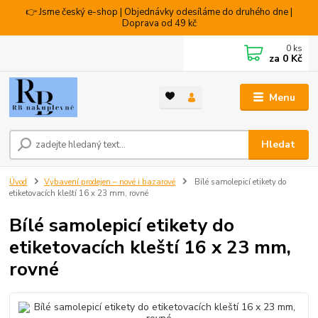
👉 Jsme český e-shop | Objednávky odesíláme do druhého dne |
Doprava od 49 kč
0
ks
za
0 Kč
Menu
Hledat
Úvod
Vybavení prodejen – nové i bazarové
Bílé samolepicí etikety do
etiketovacích kleští 16 x 23 mm, rovné
Bílé samolepicí etikety do
etiketovacích kleští 16 x 23 mm,
rovné