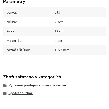
Parametry
barva
bílá
délka
2,3cm
šířka
1,6cm
materiál
papír
rozměr štítku
16x23mm
Zboží zařazeno v kategoriích
Vybavení prodejen – nové i bazarové
Spotřební zboží