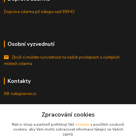
Doprava zdarma při nákupu
nad 999 Kč
Osobní vyzvednutí
Zboží si můžete vyzvednout na našich prodejnách a výdejních
místech zdarma.
Kontakty
RB-nakuplevne.cz
Zákaznická podpora
+420 222722421
Zpracování cookies
(Po-Pá, 8-17 hod.)
Náš e-shop a partneři potřebují Váš
souhlas
s použitím souborů
cookies, aby Vám mohli zobrazovat informace týkající se Vašich
info@rb-nakuplevne.cz
zájmů.