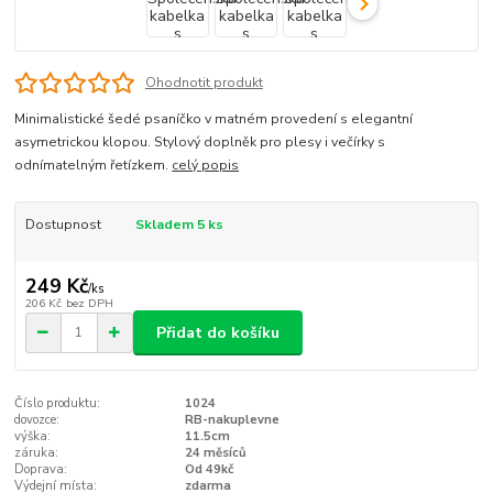
Ohodnotit produkt
Minimalistické šedé psaníčko v matném provedení s elegantní
asymetrickou klopou. Stylový doplněk pro plesy i večírky s
odnímatelným řetízkem.
celý popis
Dostupnost
Skladem 5 ks
249 Kč
/
ks
206 Kč
bez DPH
Přidat do košíku
Číslo produktu:
1024
dovozce:
RB-nakuplevne
výška:
11.5cm
záruka:
24 měsíců
Doprava:
Od 49kč
Výdejní místa:
zdarma