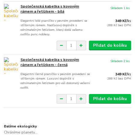
Společenská kabelka s kovovým
Skladem 1 ks
rámem a řetízkem - bílá
Elegantní bílé psaníčko v pevném provedení se
349 Kč
/
ks
stříbrným rámem. Nadčasový doplněk s
288 Kč
bez DPH
odnímatelným řetízkem, který dodá vašemu
outfitu punc noblesy.
Přidat do košíku
Společenská kabelka s kovovým
Skladem 2 ks
rámem a řetízkem - černá
Elegantní černé psaníčko v pevném provedení se
349 Kč
/
ks
stříbrným rámem. Luxusní doplněk s
288 Kč
bez DPH
odnímatelným řetízkem pro váš dokonalý večerní
outfit.
Přidat do košíku
Balíme ekologicky
Chráníme planetu...