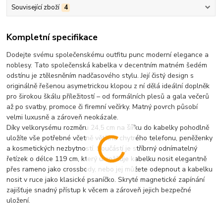
Související zboží
4
Kompletní specifikace
Dodejte svému společenskému outfitu punc moderní elegance a
noblesy.
Tato společenská kabelka v decentním matném šedém
odstínu je ztělesněním nadčasového stylu. Její čistý design s
originálně řešenou asymetrickou klopou z ní dělá ideální doplněk
pro širokou škálu příležitostí – od formálních plesů a gala večerů
až po svatby, promoce či firemní večírky. Matný povrch působí
velmi luxusně a zároveň neokázale.
Díky velkorysému rozměru 24,5 cm na šířku do kabelky pohodlně
uložíte vše potřebné včetně většího chytrého telefonu, peněženky
a kosmetických nezbytností. Součástí je
stříbrný odnímatelný
řetízek
o délce 119 cm, který umožňuje kabelku nosit elegantně
přes rameno jako crossbody, nebo jej můžete odepnout a kabelku
nosit v ruce jako klasické psaníčko. Skryté magnetické zapínání
zajišťuje snadný přístup k věcem a zároveň jejich bezpečné
uložení.