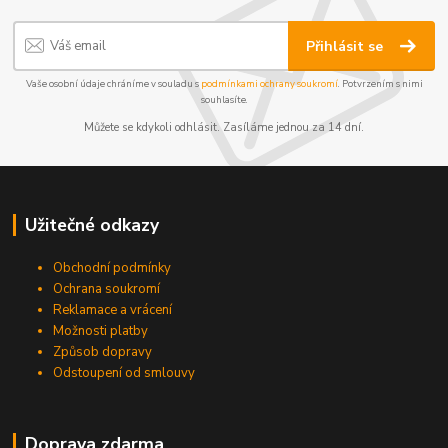
Přihlásit se
Vaše osobní údaje chráníme v souladu s
podmínkami ochrany soukromí
. Potvrzením s nimi
souhlasíte.
Můžete se kdykoli odhlásit. Zasíláme jednou za 14 dní.
Užitečné odkazy
Obchodní podmínky
Ochrana soukromí
Reklamace a vrácení
Možnosti platby
Způsob dopravy
Odstoupení od smlouvy
Doprava zdarma