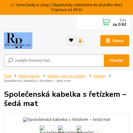
👉 Jsme český e-shop | Objednávky odesíláme do druhého dne |
Doprava od 49 kč
0
ks
za
0 Kč
Menu
Hledat
Úvod
Módní doplňky
Kabelky, ledvinky, batohy
Kabelky
Společenská kabelka s řetízkem – šedá mat
Společenská kabelka s řetízkem –
šedá mat