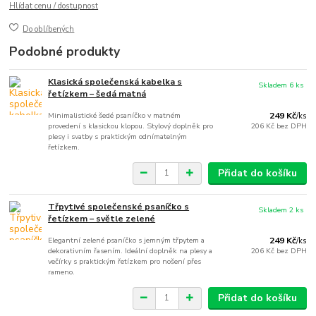
Hlídat cenu / dostupnost
Do oblíbených
Podobné produkty
Klasická společenská kabelka s
Skladem 6 ks
řetízkem – šedá matná
Minimalistické šedé psaníčko v matném
249 Kč
/
ks
provedení s klasickou klopou. Stylový doplněk pro
206 Kč
bez DPH
plesy i svatby s praktickým odnímatelným
řetízkem.
Přidat do košíku
Třpytivé společenské psaníčko s
Skladem 2 ks
řetízkem – světle zelené
Elegantní zelené psaníčko s jemným třpytem a
249 Kč
/
ks
dekorativním řasením. Ideální doplněk na plesy a
206 Kč
bez DPH
večírky s praktickým řetízkem pro nošení přes
rameno.
Přidat do košíku