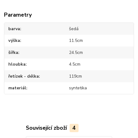
Parametry
barva
šedá
výška
11.5cm
šířka
24.5cm
hloubka
4.5cm
řetízek - délka
119cm
materiál
syntetika
Související zboží
4