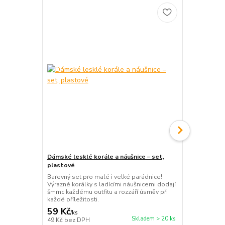
Dámské lesklé korále a náušnice – set,
Látkový zdo
plastové
krajkovým 
Barevný set pro malé i velké parádnice!
Luxusní látk
Výrazné korálky s ladícími náušnicemi dodají
lemem a boh
šmrnc každému outfitu a rozzáří úsměv při
Elegantní s
každé příležitosti.
události, kter
59 Kč
89 Kč
/
ks
/
ks
Skladem > 20 ks
49 Kč
bez DPH
74 Kč
bez D