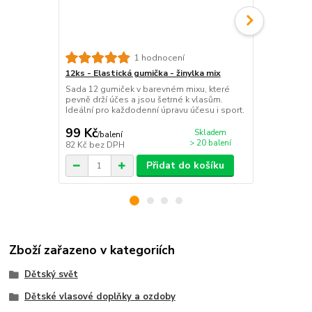
Plastový skř
1 hodnocení
Plastový skř
12ks - Elastická gumička - žinylka mix
skvělým dop
Sada 12 gumiček v barevném mixu, které
speciální pří
pevně drží účes a jsou šetrné k vlasům.
ideální pro 
Ideální pro každodenní úpravu účesu i sport.
99 Kč
19 Kč
Skladem
/
balení
/
ks
> 20 balení
82 Kč
bez DPH
16 Kč
bez D
Přidat do košíku
Zboží zařazeno v kategoriích
Dětský svět
Dětské vlasové doplňky a ozdoby