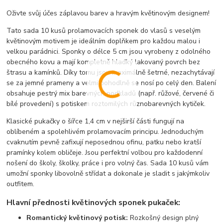
Oživte svůj účes záplavou barev a hravým květinovým designem!
Tato sada 10 kusů prolamovacích sponek do vlasů s veselým
květinovým motivem je ideálním doplňkem pro každou malou i
velkou parádnici. Sponky o délce 5 cm jsou vyrobeny z odolného
obecného kovu a mají kompletně hladký lakovaný povrch bez
štrasu a kamínků. Díky tomu jsou maximálně šetrné, nezachytávají
se za jemné prameny a velmi pohodlně se nosí po celý den. Balení
obsahuje pestrý mix barevných podkladů (např. růžové, červené či
bílé provedení) s potiskem roztomilých různobarevných kytiček.
Klasické pukačky o šířce 1,4 cm v nejširší části fungují na
oblíbeném a spolehlivém prolamovacím principu. Jednoduchým
cvaknutím pevně zafixují neposednou ofinu, patku nebo kratší
pramínky kolem obličeje. Jsou perfektní volbou pro každodenní
nošení do školy, školky, práce i pro volný čas. Sada 10 kusů vám
umožní sponky libovolně střídat a dokonale je sladit s jakýmkoliv
outfitem.
Hlavní přednosti květinových sponek pukaček:
Romantický květinový potisk:
Rozkošný design plný