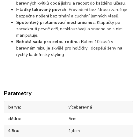
barevných kvítků dodá jiskru a radost do každého účesu.
Hladký lakovaný povrch:
Provedení bez štrasu zaručuje
bezpečné nošení bez trhání a cuchání jemných vlasů.
Spolehlivý prolamovací mechanismus:
Klapačky po
zacvaknutí pevně drží, nesklouzávají a snadno se s nimi
manipuluje.
Bohatá sada pro celou rodinu:
Balení 10 kusů v
barevném mixu je skvělé pro holčičky i dospělé ženy na
rychlý kadeřnický styling.
Parametry
barva
vícebarevná
délka
5cm
šířka
1,4cm