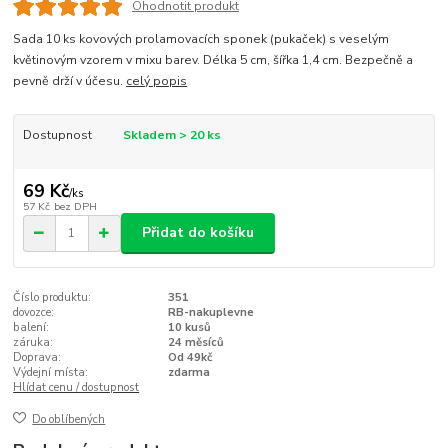
Ohodnotit produkt
Sada 10 ks kovových prolamovacích sponek (pukaček) s veselým
květinovým vzorem v mixu barev. Délka 5 cm, šířka 1,4 cm. Bezpečně a
pevně drží v účesu.
celý popis
Dostupnost
Skladem > 20 ks
69 Kč
/
ks
57 Kč
bez DPH
Přidat do košíku
Číslo produktu:
351
dovozce:
RB-nakuplevne
balení:
10 kusů
záruka:
24 měsíců
Doprava:
Od 49kč
Výdejní místa:
zdarma
Hlídat cenu / dostupnost
Do oblíbených