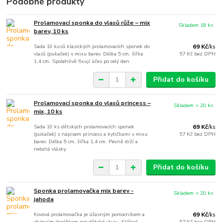
Podobné produkty
Prolamovací sponka do vlasů růže – mix
Skladem 18 ks
barev, 10 ks
Sada 10 kusů klasických prolamovacích sponek do
69 Kč
/
ks
vlasů (pukaček) v mixu barev. Délka 5 cm, šířka
57 Kč
bez DPH
1,4 cm. Spolehlivě fixují účes po celý den.
Přidat do košíku
Prolamovací sponka do vlasů princess –
Skladem > 20 ks
mix, 10 ks
Sada 10 ks dětských prolamovacích sponek
69 Kč
/
ks
(pukaček) s nápisem princess a kytičkami v mixu
57 Kč
bez DPH
barev. Délka 5 cm, šířka 1,4 cm. Pevně drží a
netahá vlásky.
Přidat do košíku
Sponka prolamovačka mix barev -
Skladem > 20 ks
jahoda
Kovová prolamovačka je úžasným pomocníkem a
69 Kč
/
ks
stylovým doplňkem pro dětské vlasy. Klíčové
57 Kč
bez DPH