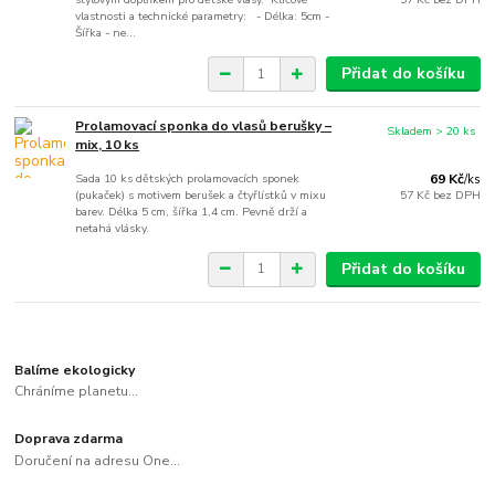
vlastnosti a technické parametry: - Délka: 5cm -
Šířka - ne...
Přidat do košíku
Prolamovací sponka do vlasů berušky –
Skladem > 20 ks
mix, 10 ks
Sada 10 ks dětských prolamovacích sponek
69 Kč
/
ks
(pukaček) s motivem berušek a čtyřlístků v mixu
57 Kč
bez DPH
barev. Délka 5 cm, šířka 1,4 cm. Pevně drží a
netahá vlásky.
Přidat do košíku
Balíme ekologicky
Chráníme planetu...
Doprava zdarma
Doručení na adresu One...