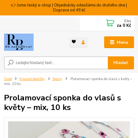
👉 Jsme český e-shop | Objednávky odesíláme do druhého dne |
Doprava od 49 kč
0
ks
za
0 Kč
Menu
Hledat
Úvod
Vlasové doplňky
Spony
Prolamovací sponka do vlasů s květy –
mix, 10 ks
Prolamovací sponka do vlasů s
květy – mix, 10 ks