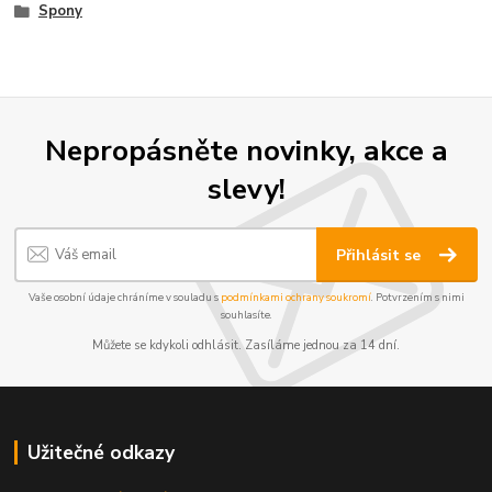
Spony
Nepropásněte novinky, akce a
slevy!
Přihlásit se
Vaše osobní údaje chráníme v souladu s
podmínkami ochrany soukromí
. Potvrzením s nimi
souhlasíte.
Můžete se kdykoli odhlásit. Zasíláme jednou za 14 dní.
Užitečné odkazy