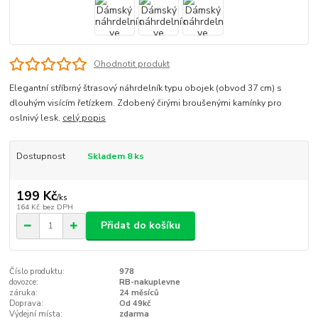
Ohodnotit produkt
Elegantní stříbrný štrasový náhrdelník typu obojek (obvod 37 cm) s
dlouhým visícím řetízkem. Zdobený čirými broušenými kamínky pro
oslnivý lesk.
celý popis
Dostupnost
Skladem 8 ks
199 Kč
/
ks
164 Kč
bez DPH
Přidat do košíku
Číslo produktu:
978
dovozce:
RB-nakuplevne
záruka:
24 měsíců
Doprava:
Od 49kč
Výdejní místa:
zdarma