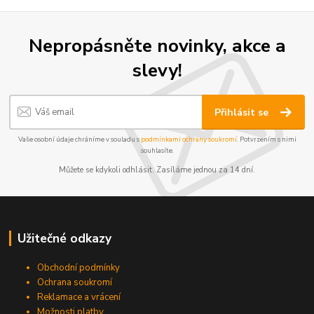
Nepropásněte novinky, akce a
slevy!
Přihlásit se
Vaše osobní údaje chráníme v souladu s
podmínkami ochrany soukromí
. Potvrzením s nimi
souhlasíte.
Můžete se kdykoli odhlásit. Zasíláme jednou za 14 dní.
Užitečné odkazy
Obchodní podmínky
Ochrana soukromí
Reklamace a vrácení
Možnosti platby