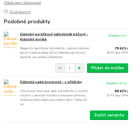
Hlídat cenu / dostupnost
Do oblíbených
Podobné produkty
Dámský perličkový náhrdelník béžový –
Skladem 9 ks
klasické korále
Elegantní perličkový náhrdelník v jemné krémové
79 Kč
/
ks
barvě o celkové délce 44 cm představuje vkusný
65 Kč
bez DPH
doplněk pro každou příležitost.
Přidat do košíku
Dámská sada bronzová – s přívěsky
Skladem 20 ks
Okouzlující bronzová sada náhrdelníku a visících
69 Kč
/
ks
náušnic s jemnými korálky a kovovými přívěsky.
57 Kč
bez DPH
Dokonalý boho šperk pro každou ženu. Délka 43
cm.
Zvolit variantu