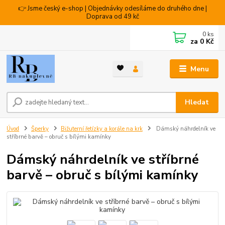
👉 Jsme český e-shop | Objednávky odesíláme do druhého dne |
Doprava od 49 kč
0
ks
za
0 Kč
Menu
Hledat
Úvod
Šperky
Bižuterní řetízky a korále na krk
Dámský náhrdelník ve
stříbrné barvě – obruč s bílými kamínky
Dámský náhrdelník ve stříbrné
barvě – obruč s bílými kamínky