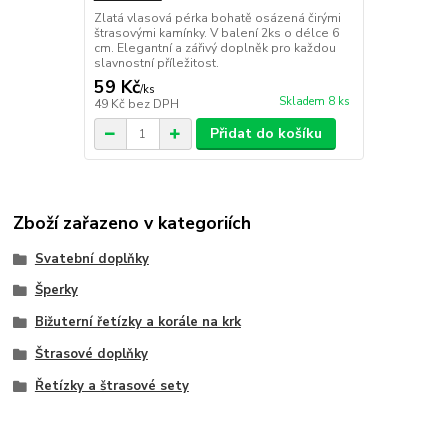
Zlatá vlasová pérka bohatě osázená čirými
štrasovými kamínky. V balení 2ks o délce 6
cm. Elegantní a zářivý doplněk pro každou
slavnostní příležitost.
59 Kč
/
ks
Skladem 8 ks
49 Kč
bez DPH
Přidat do košíku
Zboží zařazeno v kategoriích
Svatební doplňky
Šperky
Bižuterní řetízky a korále na krk
Štrasové doplňky
Řetízky a štrasové sety