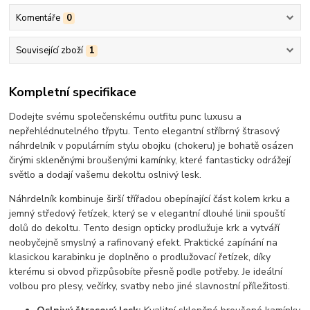
Komentáře
0
Související zboží
1
Kompletní specifikace
Dodejte svému společenskému outfitu punc luxusu a
nepřehlédnutelného třpytu. Tento elegantní stříbrný štrasový
náhrdelník v populárním stylu obojku (chokeru) je bohatě osázen
čirými skleněnými broušenými kamínky, které fantasticky odrážejí
světlo a dodají vašemu dekoltu oslnivý lesk.
Náhrdelník kombinuje širší třířadou obepínající část kolem krku a
jemný středový řetízek, který se v elegantní dlouhé linii spouští
dolů do dekoltu. Tento design opticky prodlužuje krk a vytváří
neobyčejně smyslný a rafinovaný efekt. Praktické zapínání na
klasickou karabinku je doplněno o prodlužovací řetízek, díky
kterému si obvod přizpůsobíte přesně podle potřeby. Je ideální
volbou pro plesy, večírky, svatby nebo jiné slavnostní příležitosti.