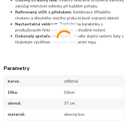
Oslnivý štrasový lesk:
Kvalitní skleněné broušené kamínky
zaručují intenzivní odlesky při každém pohybu.
Rafinovaný střih s přívěskem:
Kombinace třířadého
chokeru a dlouhého visícího prvku krásně zvýrazní dekolt.
Nastavitelná velikost:
Zapínání na karabinku s
prodlužovacím řetízkem zajišťuje pohodlné nošení.
Dokonalý společenský šperk:
Skvěle doplní večerní šaty s
hlubokým výstřihem, korzety i elegantní topy.
Parametry
barva
stříbrná
šířka
0,6cm
obvod
37 cm
materiál
obecný kov