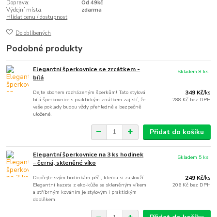
Doprava:
Od 49kč
Výdejní místa:
zdarma
Hlídat cenu / dostupnost
Do oblíbených
Podobné produkty
Elegantní šperkovnice se zrcátkem -
Skladem 8 ks
bílá
Dejte sbohem rozházeným šperkům! Tato stylová
349 Kč
/
ks
bílá šperkovnice s praktickým zrcátkem zajistí, že
288 Kč
bez DPH
vaše poklady budou vždy přehledně a bezpečně
uložené.
Přidat do košíku
Elegantní šperkovnice na 3 ks hodinek
Skladem 5 ks
– černá, skleněné víko
Dopřejte svým hodinkám péči, kterou si zaslouží.
249 Kč
/
ks
Elegantní kazeta z eko-kůže se skleněným víkem
206 Kč
bez DPH
a stříbrným kováním je stylovým i praktickým
doplňkem.