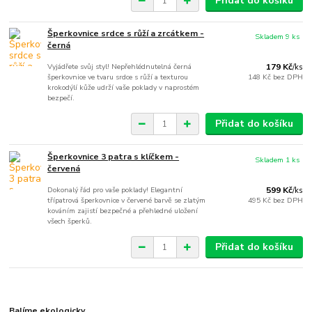
Přidat do košíku
Šperkovnice srdce s růží a zrcátkem -
Skladem 9 ks
černá
Vyjádřete svůj styl! Nepřehlédnutelná černá
179 Kč
/
ks
šperkovnice ve tvaru srdce s růží a texturou
148 Kč
bez DPH
krokodýlí kůže udrží vaše poklady v naprostém
bezpečí.
Přidat do košíku
Šperkovnice 3 patra s klíčkem -
Skladem 1 ks
červená
Dokonalý řád pro vaše poklady! Elegantní
599 Kč
/
ks
třípatrová šperkovnice v červené barvě se zlatým
495 Kč
bez DPH
kováním zajistí bezpečné a přehledné uložení
všech šperků.
Přidat do košíku
Balíme ekologicky