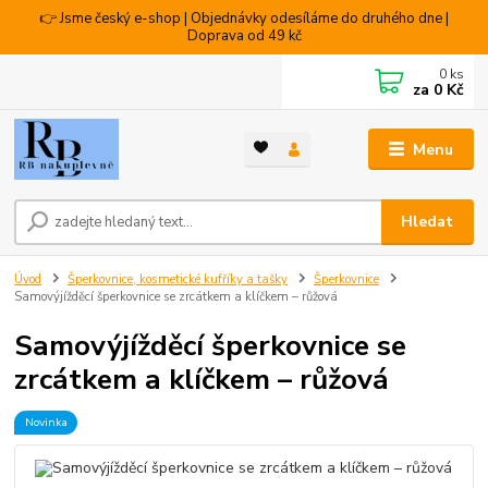
👉 Jsme český e-shop | Objednávky odesíláme do druhého dne |
Doprava od 49 kč
0
ks
za
0 Kč
Menu
Hledat
Úvod
Šperkovnice, kosmetické kufříky a tašky
Šperkovnice
Samovýjížděcí šperkovnice se zrcátkem a klíčkem – růžová
Samovýjížděcí šperkovnice se
zrcátkem a klíčkem – růžová
Novinka