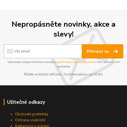
Nepropásněte novinky, akce a
slevy!
Přihlásit se
Vaše osobní údaje chráníme v souladu s
podmínkami ochrany soukromí
. Potvrzením s nimi
souhlasíte.
Můžete se kdykoli odhlásit. Zasíláme jednou za 14 dní.
Užitečné odkazy
Obchodní podmínky
Ochrana soukromí
Reklamace a vrácení