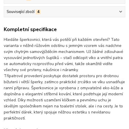
Související zboží
4
Kompletní specifikace
Hledáte šperkovnici, která vás potěší při každém otevření? Tato
varianta v něžně růžovém odstínu s jemným vzorem vás nadchne
svým
chytrým samovýjížděcím mechanismem
. Už žádné zdlouhavé
vysouvání jednotlivých šuplíků – stačí odklopit víko a vnitřní patra
se automaticky rozprostřou před vámi, takže okamžitě vidíte
všechny své prsteny, náušnice i náramky.
Třípatrové provedení poskytuje dostatek prostoru pro drobnou
bižuterii i větší šperky, zatímco praktické zrcátko ve víku usnadňuje
ranní přípravu. Šperkovnice je vyrobena z omyvatelné eko-kůže a
doplněna o elegantní stříbrné kování, které podtrhuje její moderní
vzhled. Díky možnosti uzamčení klíčkem a pevnému uchu je
skvělým společníkem nejen na toaletní stolek, ale i na cesty. Je to
perfektní dárek, který spojuje něžnou estetiku s nevídanou
praktičností.