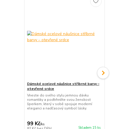
Dámské ocelové náušnice stříbrné barvy –
Dámský ocelo
otevřené srdce
kytička s k
Vneste do svého stylu jemnou dávku
Něžný ocelov
romantiky a podtrhněte svou ženskost
půvabným kv
šperkem, který v sobě spojuje moderní
kamínkem upr
eleganci a nadčasový symbol lásky.
přirozenou e
199 Kč
Ušetříte 20 K
99 Kč
179 Kč
/
ks
/
ks
Skladem 15 ks
82 Kč
bez DPH
148 Kč
bez 