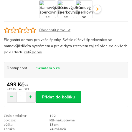
Ohodnotit produkt
Elegantní domov pro vaše šperky! Světle růžová šperkovnice se
samovýjížděcím systémem a praktickým zrcátkem zajistí přehled o všech
pokladech.
celý popis
Dostupnost
Skladem 5 ks
499 Kč
/
ks
412 Kč
bez DPH
Přidat do košíku
Číslo produktu:
102
dovozce:
RB-nakuplevne
výška:
13cm
záruka:
24 měsíců