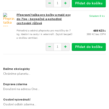
Přidat do košíku
Přepravní taška pro kočky a malé psy
Skladem 8 ks
do 7 kg – bezpečné a pohodlné
cestování, růžová
Pohodlná a odolná přepravka pro mazlíčky do 7
469 Kč
/
ks
kg. Ideální na cesty i k veterináři. Zajistí bezpečí
388 Kč
bez DPH
a skvělou ventilaci.
Přidat do košíku
Balíme ekologicky
Chráníme planetu...
Doprava zdarma
Doručení na adresu One...
Osobní vyzvednutí
Osobní odběr zdarma...