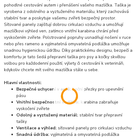
pohodlné cestování autem i přenášení vašeho mazlíčka. Taška je
vyrobena z odolného a vyztuženého materiálu, který zachovává
stabilní tvar a poskytuje vašemu zvířeti bezpečný prostor.
Síťované panely zajišťují dobrou cirkulaci vzduchu a umožňují
mazlíčkovi výhled ven, zatímco vnitřní karabina chrání před
vyskočením zvířete. Polstrované popruhy usnadňují nošení v ruce
nebo přes rameno a vyjímatelná omyvatelná podlážka umožňuje
snadnou hygienickou údržbu. Díky praktickému designu, bezpečí a
komfortu je tato šedá přepravní taška pro psy a kočky skvělou
volbou pro každodenní použití, výlety či cestování k veterináři,
kdykoliv chcete mít svého mazlíčka stále u sebe.
Hlavní vlastnosti:
Bezpečné uchycení v autě:
boční přezky pro upevnění
pásu
Vnitřní bezpečnostní vodítko:
karabina zabraňuje
vyskočení zvířete
Odolný a vyztužený materiál:
stabilní tvar přepravní
tašky
Ventilace a výhled:
síťované panely pro cirkulaci vzduchu
Snadná údržba:
vyjímatelná a omyvatelná podlážka