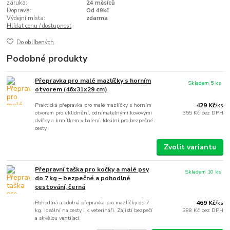
záruka:
24 měsíců
Doprava:
Od 49kč
Výdejní místa:
zdarma
Hlídat cenu / dostupnost
Do oblíbených
Podobné produkty
Přepravka pro malé mazlíčky s horním
Skladem 5 ks
otvorem (46x31x29 cm)
Praktická přepravka pro malé mazlíčky s horním
429 Kč
/
ks
otvorem pro uklidnění, odnímatelnými kovovými
355 Kč
bez DPH
dvířky a krmítkem v balení. Ideální pro bezpečné
cesty.
Zvolit variantu
Přepravní taška pro kočky a malé psy
Skladem 10 ks
do 7 kg – bezpečné a pohodlné
cestování, černá
Pohodlná a odolná přepravka pro mazlíčky do 7
469 Kč
/
ks
kg. Ideální na cesty i k veterináři. Zajistí bezpečí
388 Kč
bez DPH
a skvělou ventilaci.