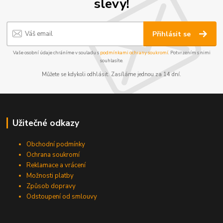
slevy!
Přihlásit se
Vaše osobní údaje chráníme v souladu s
podmínkami ochrany soukromí
. Potvrzením s nimi
souhlasíte.
Můžete se kdykoli odhlásit. Zasíláme jednou za 14 dní.
Užitečné odkazy
Obchodní podmínky
Ochrana soukromí
Reklamace a vrácení
Možnosti platby
Způsob dopravy
Odstoupení od smlouvy