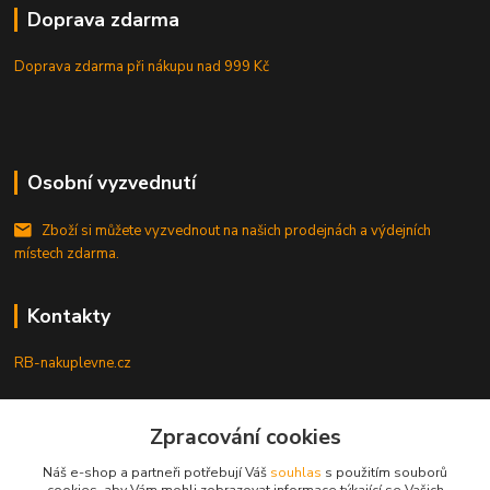
Doprava zdarma
Doprava zdarma při nákupu
nad 999 Kč
Osobní vyzvednutí
Zboží si můžete vyzvednout na našich prodejnách a výdejních
místech zdarma.
Kontakty
RB-nakuplevne.cz
Zákaznická podpora
+420 222722421
Zpracování cookies
(Po-Pá, 8-17 hod.)
Náš e-shop a partneři potřebují Váš
souhlas
s použitím souborů