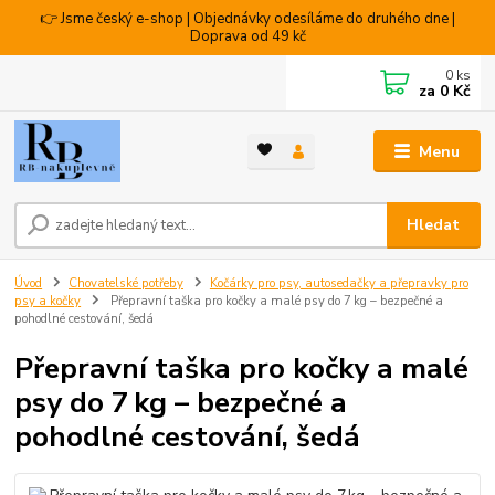
👉 Jsme český e-shop | Objednávky odesíláme do druhého dne |
Doprava od 49 kč
0
ks
za
0 Kč
Menu
Hledat
Úvod
Chovatelské potřeby
Kočárky pro psy, autosedačky a přepravky pro
psy a kočky
Přepravní taška pro kočky a malé psy do 7 kg – bezpečné a
pohodlné cestování, šedá
Přepravní taška pro kočky a malé
psy do 7 kg – bezpečné a
pohodlné cestování, šedá