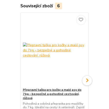
Související zboží
6
Přepravní taška pro kočky a malé psy do
Pelíšek pro 
7 kg – bezpečné a pohodlné cestování,
M, L
růžová
Černobílý pe
pohodlné mí
Pohodlná a odolná přepravka pro mazlíčky
materiál je 
do 7 kg. Ideální na cesty i k veterináři. Zajistí