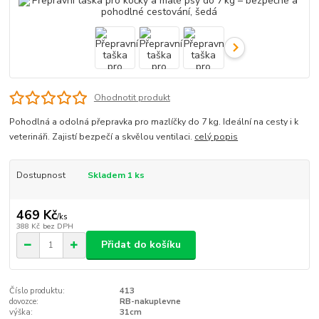
Ohodnotit produkt
Pohodlná a odolná přepravka pro mazlíčky do 7 kg. Ideální na cesty i k
veterináři. Zajistí bezpečí a skvělou ventilaci.
celý popis
Dostupnost
Skladem 1 ks
469 Kč
/
ks
388 Kč
bez DPH
Přidat do košíku
Číslo produktu:
413
dovozce:
RB-nakuplevne
výška:
31cm