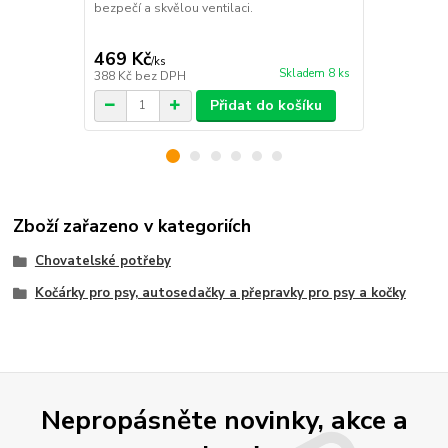
pro každoden
bezpečí a skvělou ventilaci.
cena od
249 Kč
/
ks
469 Kč
/
ks
cena od
Skladem 8 ks
388 Kč
bez DPH
206 Kč
bez 
Přidat do košíku
Zboží zařazeno v kategoriích
Chovatelské potřeby
Kočárky pro psy, autosedačky a přepravky pro psy a kočky
Nepropásněte novinky, akce a