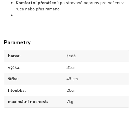
Komfortní přenášení:
polstrované popruhy pro nošení v
ruce nebo přes rameno
Parametry
barva
šedá
výška
31cm
šířka
43 cm
hloubka
25cm
maximální nosnost
7kg