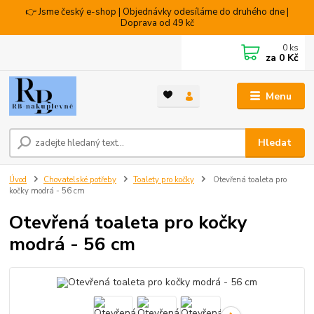
👉 Jsme český e-shop | Objednávky odesíláme do druhého dne |
Doprava od 49 kč
0
ks
za
0 Kč
Menu
Hledat
Úvod
Chovatelské potřeby
Toalety pro kočky
Otevřená toaleta pro
kočky modrá - 56 cm
Otevřená toaleta pro kočky
modrá - 56 cm