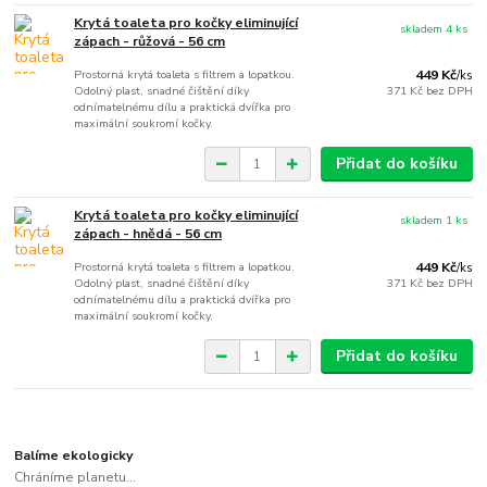
Krytá toaleta pro kočky eliminující
skladem 4 ks
zápach - růžová - 56 cm
Prostorná krytá toaleta s filtrem a lopatkou.
449 Kč
/
ks
Odolný plast, snadné čištění díky
371 Kč
bez DPH
odnímatelnému dílu a praktická dvířka pro
maximální soukromí kočky.
Přidat do košíku
Krytá toaleta pro kočky eliminující
skladem 1 ks
zápach - hnědá - 56 cm
Prostorná krytá toaleta s filtrem a lopatkou.
449 Kč
/
ks
Odolný plast, snadné čištění díky
371 Kč
bez DPH
odnímatelnému dílu a praktická dvířka pro
maximální soukromí kočky.
Přidat do košíku
Balíme ekologicky
Chráníme planetu...