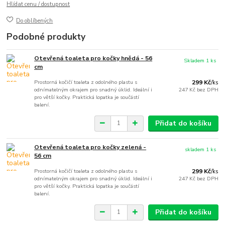
Hlídat cenu / dostupnost
Do oblíbených
Podobné produkty
Otevřená toaleta pro kočky hnědá - 56
Skladem 1 ks
cm
Prostorná kočičí toaleta z odolného plastu s
299 Kč
/
ks
odnímatelným okrajem pro snadný úklid. Ideální i
247 Kč
bez DPH
pro větší kočky. Praktická lopatka je součástí
balení.
Přidat do košíku
Otevřená toaleta pro kočky zelená -
skladem 1 ks
56 cm
Prostorná kočičí toaleta z odolného plastu s
299 Kč
/
ks
odnímatelným okrajem pro snadný úklid. Ideální i
247 Kč
bez DPH
pro větší kočky. Praktická lopatka je součástí
balení.
Přidat do košíku