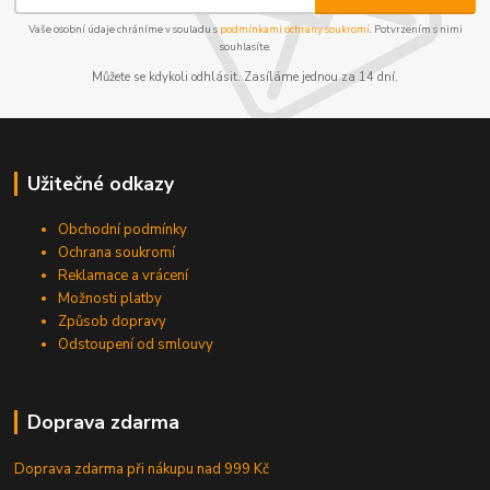
Vaše osobní údaje chráníme v souladu s
podmínkami ochrany soukromí
. Potvrzením s nimi
souhlasíte.
Můžete se kdykoli odhlásit. Zasíláme jednou za 14 dní.
Užitečné odkazy
Obchodní podmínky
Ochrana soukromí
Reklamace a vrácení
Možnosti platby
Způsob dopravy
Odstoupení od smlouvy
Doprava zdarma
Doprava zdarma při nákupu
nad 999 Kč