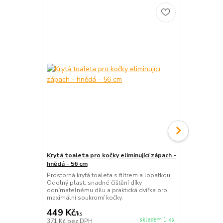
Krytá toaleta pro kočky eliminující zápach -
Škrabadlo pr
hnědá - 56 cm
Praktické š
vyhlídkou. K
Prostorná krytá toaleta s filtrem a lopatkou.
odpočinek. I
Odolný plast, snadné čištění díky
odnímatelnému dílu a praktická dvířka pro
maximální soukromí kočky.
449 Kč
499 Kč
/
ks
/
ks
skladem 1 ks
371 Kč
bez DPH
412 Kč
bez 