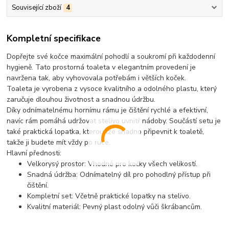
Související zboží
4
Kompletní specifikace
Dopřejte své kočce maximální pohodlí a soukromí při každodenní
hygieně.
Tato prostorná toaleta v elegantním provedení je
navržena tak, aby vyhovovala potřebám i větších koček.
Toaleta je vyrobena z
vysoce kvalitního a odolného plastu
, který
zaručuje dlouhou životnost a snadnou údržbu.
Díky
odnímatelnému hornímu rámu
je čištění rychlé a efektivní,
navíc rám pomáhá udržovat stelivo uvnitř nádoby. Součástí setu je
také
praktická lopatka
, kterou lze snadno připevnit k toaletě,
takže ji budete mít vždy po ruce.
Hlavní přednosti:
Velkorysý prostor:
Vhodné pro kočky všech velikostí.
Snadná údržba:
Odnímatelný díl pro pohodlný přístup při
čištění.
Kompletní set:
Včetně praktické lopatky na stelivo.
Kvalitní materiál:
Pevný plast odolný vůči škrábancům.