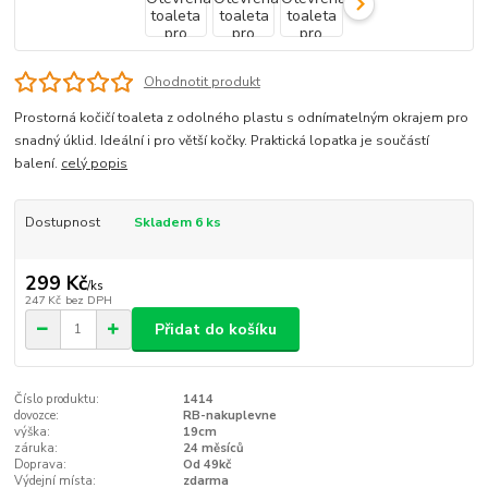
Ohodnotit produkt
Prostorná kočičí toaleta z odolného plastu s odnímatelným okrajem pro
snadný úklid. Ideální i pro větší kočky. Praktická lopatka je součástí
balení.
celý popis
Dostupnost
Skladem 6 ks
299 Kč
/
ks
247 Kč
bez DPH
Přidat do košíku
Číslo produktu:
1414
dovozce:
RB-nakuplevne
výška:
19cm
záruka:
24 měsíců
Doprava:
Od 49kč
Výdejní místa:
zdarma