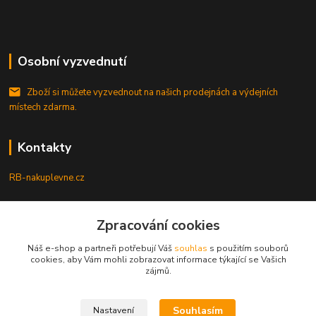
Osobní vyzvednutí
Zboží si můžete vyzvednout na našich prodejnách a výdejních
místech zdarma.
Kontakty
RB-nakuplevne.cz
Zákaznická podpora
Zpracování cookies
+420 222722421
(Po-Pá, 8-17 hod.)
Náš e-shop a partneři potřebují Váš
souhlas
s použitím souborů
cookies, aby Vám mohli zobrazovat informace týkající se Vašich
info@rb-nakuplevne.cz
zájmů.
Souhlasím
Nastavení