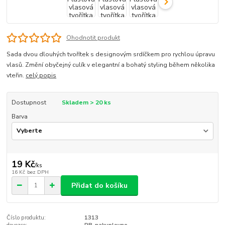
Ohodnotit produkt
Sada dvou dlouhých tvořítek s designovým srdíčkem pro rychlou úpravu
vlasů. Změní obyčejný culík v elegantní a bohatý styling během několika
vteřin.
celý popis
Dostupnost
Skladem > 20 ks
Barva
19 Kč
/
ks
16 Kč
bez DPH
Přidat do košíku
Číslo produktu:
1313