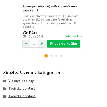
Spona pro objemný culík s gumičkami -
Pomůcka pro
sada černá
copů, 15 cm
Praktická plastová spona se 3 gumičkami
Praktická bé
pro okamžitý objem a perfektní fixaci
snadné zapl
vysokého culíku. Snadné použití pro děti i
copů. Vhodná
dospělé.
slavnostní 
79 Kč
59 Kč
/
ks
/
ks
Skladem 18 ks
65 Kč
bez DPH
49 Kč
bez D
Přidat do košíku
Zboží zařazeno v kategoriích
Vlasové doplňky
Tvořítka do vlasů
Tvořítka do vlasů