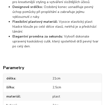
pro kreativnější styling a vytváření složitějších účesů.
Designové srdíčko:
Ozdobný konec usnadňuje pevný
úchop pomůcky při proplétání a zabraňuje jejímu
vyklouznutí z ruky.
Flexibilní plastový materiál:
Vysoce elastický plast
hladce klouže po celé délce vlasů, netrhá je a předchází
lámání.
Elegantní proměna za sekundu:
Vytvoří dokonale
upravený kaskádový culík, který spolehlivě drží pevný tvar
po celý den.
Parametry
délka
21cm
šířka
2,5cm
materiál
plast