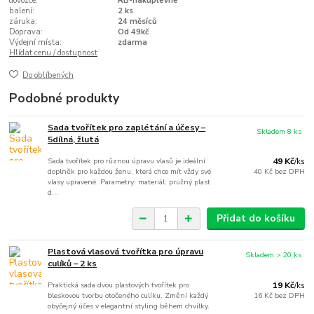
dovozce:
RB-nakuplevne
balení:
2 ks
záruka:
24 měsíců
Doprava:
Od 49kč
Výdejní místa:
zdarma
Hlídat cenu / dostupnost
Do oblíbených
Podobné produkty
Sada tvořítek pro zaplétání a účesy –
Skladem 8 ks
5dílná, žlutá
Sada tvořítek pro různou úpravu vlasů je ideální
49 Kč
/
ks
doplněk pro každou ženu, která chce mít vždy své
40 Kč
bez DPH
vlasy upravené. Parametry: materiál: pružný plast
d...
Přidat do košíku
Plastová vlasová tvořítka pro úpravu
Skladem > 20 ks
culíků – 2 ks
Praktická sada dvou plastových tvořítek pro
19 Kč
/
ks
bleskovou tvorbu otočeného culíku. Změní každý
16 Kč
bez DPH
obyčejný účes v elegantní styling během chvilky.