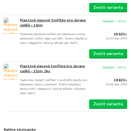
Zvolit variantu
Plastové vlasové tvořítko pro úpravu
Skladem > 20 ks
culíků – 14cm
Praktické plastové tvořítko pro bleskovou tvorbu
15 Kč
/
ks
otočených culíků nejen pro děti. Změní obyčejný
12 Kč
bez DPH
účes v elegantní styling během pár vteřin.
Zvolit variantu
Plastová vlasová tvořítka pro úpravu
Skladem > 20 ks
culíků – 12cm, 2ks
Sada dvou malých tvořítek z pružného plastu pro
19 Kč
/
ks
bleskovou úpravu pramenů. Změní obyčejný
16 Kč
bez DPH
tenký culík v elegantní styling během několika
málo vteřin.
Zvolit variantu
Balíme ekologicky