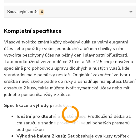
Související zboží
4
Kompletní specifikace
Vlasové tvořítko změní každý obyčejný culík za velmi elegantní
účes. Jeho použití je velmi jednoduché a během chvilky s ním
vytvoříte bezchybný účes na běžný den i slavnostní příležitosti.
Tato prodloužená verze o délce 21 cm a šířce 2,5 cm je navržena
speciálně pro pohodlnou úpravu dlouhých a hustých vlasů, kde
standardní malé pomůcky nestačí. Originální zakončení ve tvaru
srdíčka navíc skvěle padne do ruky a usnadňuje manipulaci. Balení
obsahuje 2 kusy, takže můžete tvořit symetrické účesy nebo mít
jednoho pomocníka vždy v záloze.
Specifikace a výhody produktu:
Ideální pro dlouhé a husté vlasy:
Prodloužená délka 21
cm zaručuje snadné provlečení i velmi bohatých pramenů
pod gumičkou.
Výhodné balení 2 kusů:
Set obsahuje dva kusy tvořítek