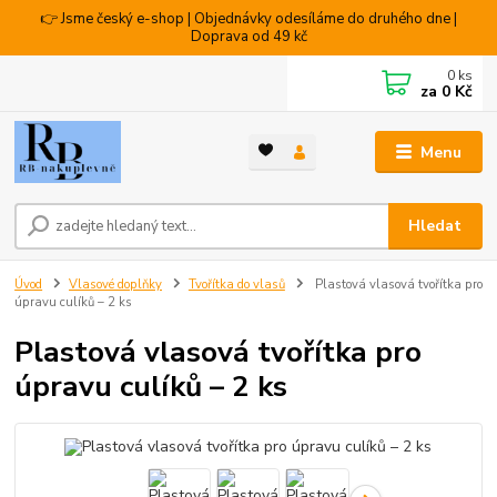
👉 Jsme český e-shop | Objednávky odesíláme do druhého dne |
Doprava od 49 kč
0
ks
za
0 Kč
Menu
Hledat
Úvod
Vlasové doplňky
Tvořítka do vlasů
Plastová vlasová tvořítka pro
úpravu culíků – 2 ks
Plastová vlasová tvořítka pro
úpravu culíků – 2 ks