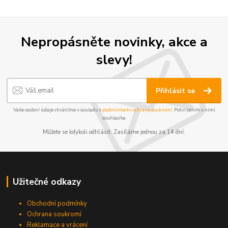
Nepropásněte novinky, akce a
slevy!
Přihlásit se
Vaše osobní údaje chráníme v souladu s
podmínkami ochrany soukromí
. Potvrzením s nimi
souhlasíte.
Můžete se kdykoli odhlásit. Zasíláme jednou za 14 dní.
Užitečné odkazy
Obchodní podmínky
Ochrana soukromí
Reklamace a vrácení