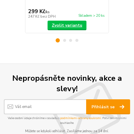
299 Kč
299 Kč
/
ks
/
ks
Skladem > 20 ks
247 Kč
bez DPH
247 Kč
bez 
Zvolit variantu
Nepropásněte novinky, akce a
slevy!
Přihlásit se
Vaše osobní údaje chráníme v souladu s
podmínkami ochrany soukromí
. Potvrzením s nimi
souhlasíte.
Můžete se kdykoli odhlásit. Zasíláme jednou za 14 dní.