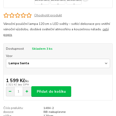
Ohodnotit produkt
Vánoční pouliční lampa 120 cm s LED světly – svítící dekorace pro vnitřní
vánoční výzdobu, dodává sváteční atmosféru a kouzelnou náladu.
celý
popis
Dostupnost
Skladem 3 ks
Vzor
1 599 Kč
/
ks
1 321 Kč
bez DPH
Přidat do košíku
Číslo produktu:
1484-2
dovozce:
RB-nakuplevne
výška:
120cm