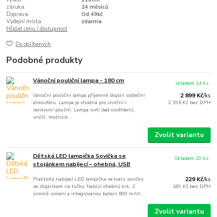
záruka:
24 měsíců
Doprava:
Od 49kč
Výdejní místa:
zdarma
Hlídat cenu / dostupnost
Do oblíbených
Podobné produkty
Vánoční pouliční lampa - 180 cm
skladem 14 ks
Vánoční pouliční lampa příjemně doplní sváteční
2 899 Kč
/
ks
atmosféru. Lampa je vhodná pro vnitřní i
2 396 Kč
bez DPH
venkovní použití. Lampa svítí (led osvětlení),
sněží, možnost...
Zvolit variantu
Dětská LED lampička Sovička se
Skladem 20 ks
stojánkem nabíjecí – ohebná, USB
Praktická nabíjecí LED lampička ve tvaru sovičky
229 Kč
/
ks
se stojánkem na tužky. Nabízí ohebný krk, 2
189 Kč
bez DPH
úrovně svícení a integrovanou baterii 600 mAh.
Zvolit variantu