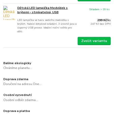
Dětská LED lampička Medvídek s
Skladem > 20 ks
brýlemi – stmívatelná, USB
LED lampička ve tvaru sedícího medvídka v
299 Kč
/
ks
brýlích. Nabízí dotykové ovládání, 3 úrovně jasu a
247 Kč
bez DPH
úsporný USB provoz. Ideální noční světlo pro
děti.
Zvolit variantu
Balíme ekologicky
Chráníme planetu...
Doprava zdarma
Doručení na adresu One...
Osobní vyzvednutí
Osobní odběr zdarma...
Doprava a platba