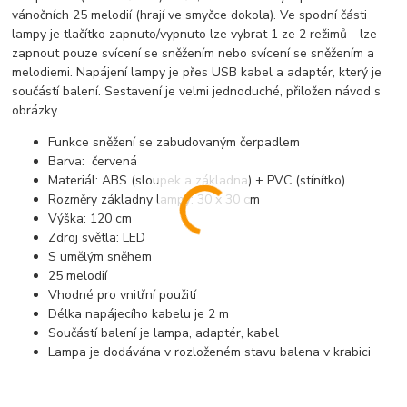
vánočních 25 melodií (hrají ve smyčce dokola). Ve spodní části
lampy je tlačítko zapnuto/vypnuto lze vybrat 1 ze 2 režimů - lze
zapnout pouze svícení se sněžením nebo svícení se sněžením a
melodiemi. Napájení lampy je přes USB kabel a adaptér, který je
součástí balení. Sestavení je velmi jednoduché, přiložen návod s
obrázky.
Funkce sněžení se zabudovaným čerpadlem
Barva: červená
Materiál: ABS (sloupek a základna) + PVC (stínítko)
Rozměry základny lampy: 30 x 30 cm
Výška: 120 cm
Zdroj světla: LED
S umělým sněhem
25 melodií
Vhodné pro vnitřní použití
Délka napájecího kabelu je 2 m
Součástí balení je lampa, adaptér, kabel
Lampa je dodávána v rozloženém stavu balena v krabici