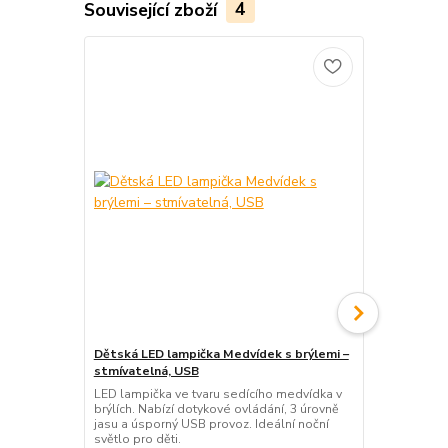
Související zboží
4
Dětská LED lampička Medvídek s brýlemi –
Dětská LED 
stmívatelná, USB
– stmívatel
LED lampička ve tvaru sedícího medvídka v
LED lampička
brýlích. Nabízí dotykové ovládání, 3 úrovně
Nabízí dotyk
jasu a úsporný USB provoz. Ideální noční
úsporný prov
světlo pro děti.
dětského pok