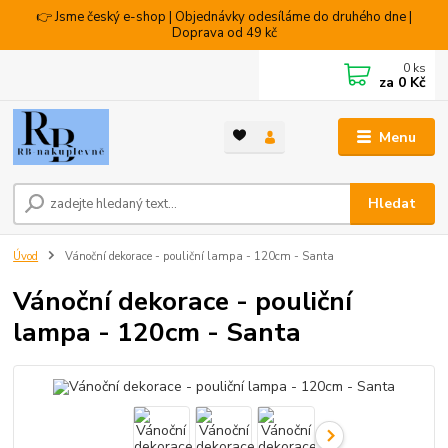
👉 Jsme český e-shop | Objednávky odesíláme do druhého dne |
Doprava od 49 kč
0
ks
za
0 Kč
Menu
Hledat
Úvod
Vánoční dekorace - pouliční lampa - 120cm - Santa
Vánoční dekorace - pouliční
lampa - 120cm - Santa