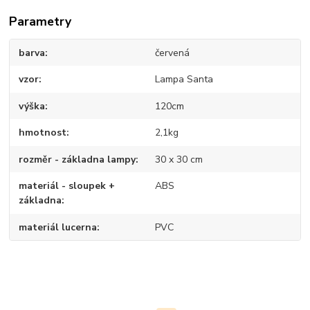
Parametry
barva
červená
vzor
Lampa Santa
výška
120cm
hmotnost
2,1kg
rozměr - základna lampy
30 x 30 cm
materiál - sloupek +
ABS
základna
materiál lucerna
PVC