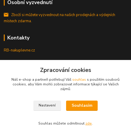
Osobní vyzvednutí
Zboží si můžete vyzvednout na našich prodejnách a výdejních
místech zdarma.
Kontakty
RB-nakuplevne.cz
Zákaznická podpora
Zpracování cookies
+420 222722421
(Po-Pá, 8-17 hod.)
Náš e-shop a partneři potřebují Váš
souhlas
s použitím souborů
cookies, aby Vám mohli zobrazovat informace týkající se Vašich
info@rb-nakuplevne.cz
zájmů.
Souhlasím
Nastavení
Souhlas můžete odmítnout
zde
.
Vytvořeno na
Eshop-rychle.cz