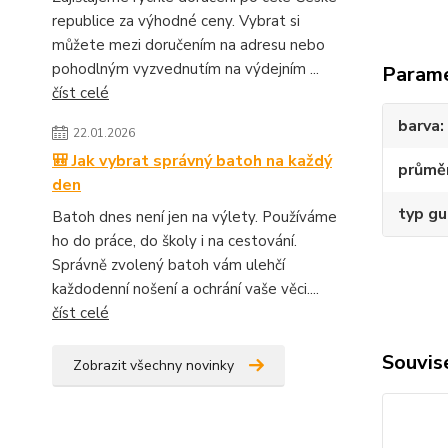
republice za výhodné ceny. Vybrat si
můžete mezi doručením na adresu nebo
pohodlným vyzvednutím na výdejním ...
Param
číst celé
barva
22.01.2026
🎒 Jak vybrat správný batoh na každý
průmě
den
typ g
Batoh dnes není jen na výlety. Používáme
ho do práce, do školy i na cestování.
Správně zvolený batoh vám ulehčí
každodenní nošení a ochrání vaše věci....
číst celé
Souvise
Zobrazit všechny novinky