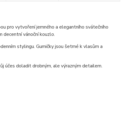
lbou pro vytvoření jemného a elegantního svátečního
 decentní vánoční kouzlo.
odenním stylingu. Gumičky jsou šetrné k vlasům a
svůj účes doladit drobným, ale výrazným detailem.