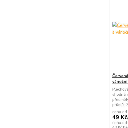
Červená
vánočn
Plechová
vhodná n
předmět
průměr 7
cena od
49 Kč
cena od
40 Kč
be