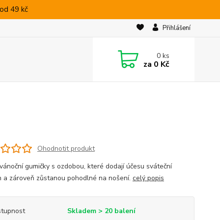
od 49 kč
Přihlášení
0
ks
za
0 Kč
Ohodnotit produkt
vánoční gumičky s ozdobou, které dodají účesu sváteční
 a zároveň zůstanou pohodlné na nošení.
celý popis
tupnost
Skladem > 20 balení