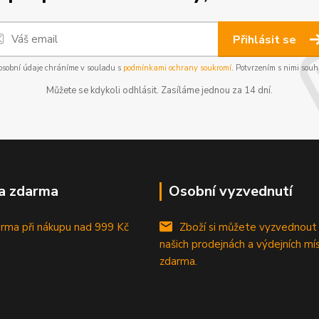
Přihlásit se
osobní údaje chráníme v souladu s
podmínkami ochrany soukromí
. Potvrzením s nimi souhl
Můžete se kdykoli odhlásit. Zasíláme jednou za 14 dní.
a zdarma
Osobní vyzvednutí
rma při nákupu
nad 999 Kč
Zboží si můžete vyzvednout
našich prodejnách a výdejních mí
zdarma.