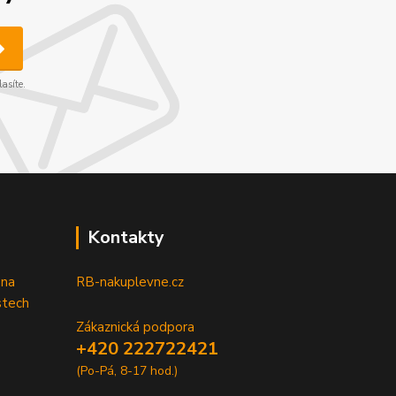
asíte.
Kontakty
 na
RB-nakuplevne.cz
stech
Zákaznická podpora
+420 222722421
(Po-Pá, 8-17 hod.)