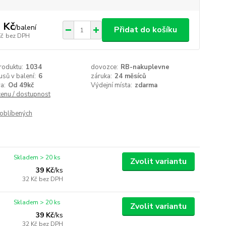
 Kč
/
balení
Přidat do košíku
Kč
bez DPH
roduktu:
1034
dovozce:
RB-nakuplevne
usů v balení:
6
záruka:
24 měsíců
a:
Od 49kč
Výdejní místa:
zdarma
cenu / dostupnost
oblíbených
Skladem > 20 ks
Zvolit variantu
39 Kč
/
ks
32 Kč
bez DPH
Skladem > 20 ks
Zvolit variantu
39 Kč
/
ks
32 Kč
bez DPH