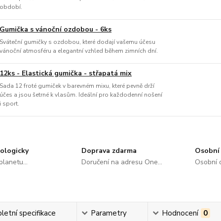
období.
Gumička s vánoční ozdobou - 6ks
Sváteční gumičky s ozdobou, které dodají vašemu účesu
vánoční atmosféru a elegantní vzhled během zimních dní.
12ks - Elastická gumička - střapatá mix
Sada 12 froté gumiček v barevném mixu, které pevně drží
účes a jsou šetrné k vlasům. Ideální pro každodenní nošení
i sport.
ologicky
Doprava zdarma
Osobní 
lanetu...
Doručení na adresu One...
Osobní o
etní specifikace
Parametry
Hodnocení
0