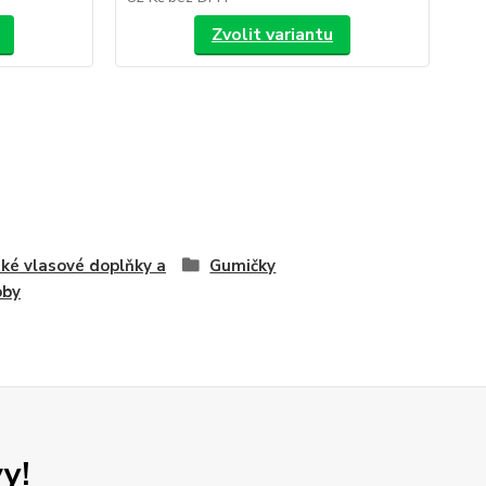
Zvolit variantu
ké vlasové doplňky a
Gumičky
oby
y!