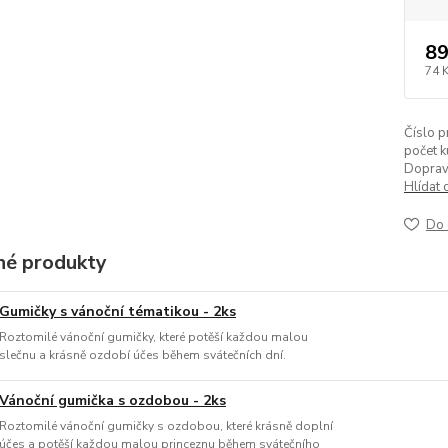
89
74 
Číslo p
počet k
Doprav
Hlídat 
Do 
é produkty
Gumičky s vánoční tématikou - 2ks
Roztomilé vánoční gumičky, které potěší každou malou
slečnu a krásně ozdobí účes během svátečních dní.
Vánoční gumička s ozdobou - 2ks
Roztomilé vánoční gumičky s ozdobou, které krásně doplní
účes a potěší každou malou princeznu během svátečního