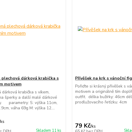
 plechová dárková krabička s
Přívěšek na krk s vánoční fi
ím motivem
Pořiďte si krásný přívěšek s v
motivem a originálně tím dopl
 dárková krabička s víkem,
outfit. délka bužírky: 46cm dé
a šperky a další malé dárkové
prodlužovacího řetízku: 4cm
y. parametry: S: výška 11cm,
.9cm, váha 69g M: výška 12....
/
ks
79 Kč
/
ks
Skladem 11 ks
Skla
z DPH
65 Kč
bez DPH