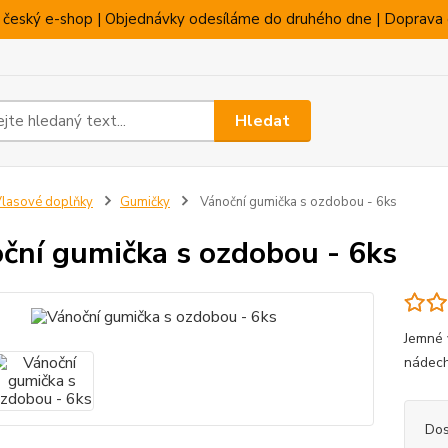
 český e-shop | Objednávky odesíláme do druhého dne | Doprava 
Hledat
lasové doplňky
Gumičky
Vánoční gumička s ozdobou - 6ks
ční gumička s ozdobou - 6ks
Jemné 
nádech
Dos