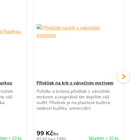
gurkou
Přívěšek na krk s vánočním motivem
Mi
čer
ánočním
Pořiďte si krásný přívěšek s vánočním
ňte váš
motivem a originálně tím doplňte váš
Fle
lka
outfit. Přívěsek je na plastové bužírce.
na 
velikost bužírky: univerzální
tvá
obd
99 Kč
49
/
ks
dem > 20 ks
Skladem > 20 ks
82 Kč
bez DPH
40