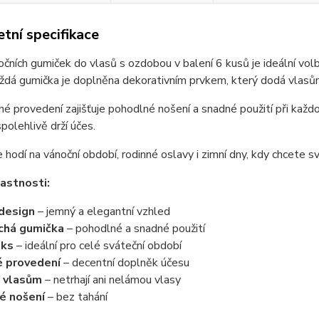
tní specifikace
čních gumiček do vlasů s ozdobou v balení 6 kusů je ideální vo
ždá gumička je doplněna dekorativním prvkem, který dodá vlasům
é provedení zajišťuje pohodlné nošení a snadné použití při každ
polehlivě drží účes.
 hodí na vánoční období, rodinné oslavy i zimní dny, kdy chcete 
lastnosti:
design
– jemný a elegantní vzhled
chá gumička
– pohodlné a snadné použití
 ks
– ideální pro celé sváteční období
 provedení
– decentní doplněk účesu
k vlasům
– netrhají ani nelámou vlasy
é nošení
– bez tahání