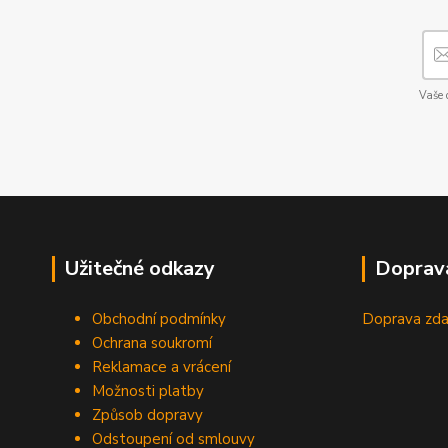
Vaše 
Užitečné odkazy
Doprav
Obchodní podmínky
Doprava zda
Ochrana soukromí
Reklamace a vrácení
Možnosti platby
Způsob dopravy
Odstoupení od smlouvy