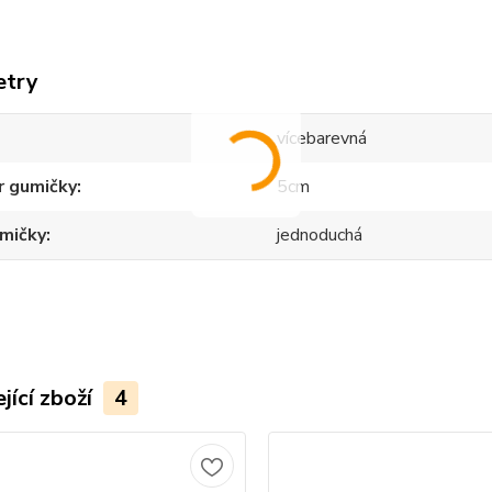
etry
vícebarevná
r gumičky
5cm
umičky
jednoduchá
jící zboží
4