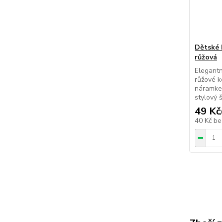
Dětské 
růžová
Elegantn
růžové k
náramkem
stylový 
49 Kč
40 Kč
be