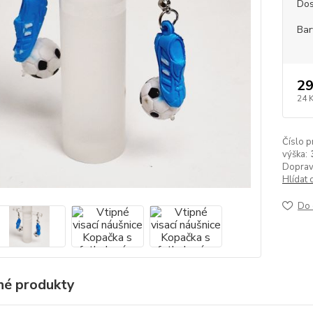
Dos
Bar
29
24 
Číslo p
výška:
Doprav
Hlídat 
Do 
é produkty