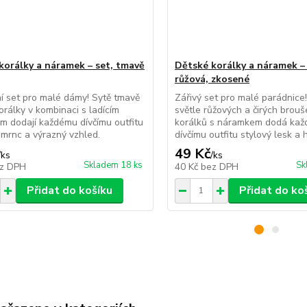
korálky a náramek – set, tmavě
Dětské korálky a náramek – 
růžová, zkosené
í set pro malé dámy! Sytě tmavě
Zářivý set pro malé parádnice
orálky v kombinaci s ladícím
světle růžových a čirých brou
 dodají každému dívčímu outfitu
korálků s náramkem dodá ka
šmrnc a výrazný vzhled.
dívčímu outfitu stylový lesk a 
49 Kč
/
ks
/
ks
Skladem 18 ks
Sk
z DPH
40 Kč
bez DPH
Přidat do košíku
Přidat do ko