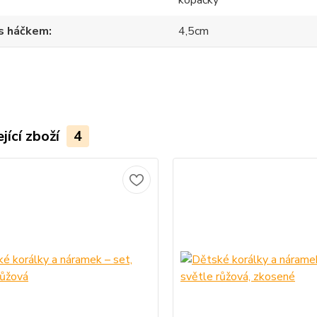
 s háčkem
4,5cm
jící zboží
4