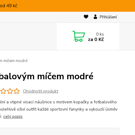
od 49 kč
Přihlášení
0
ks
za
0 Kč
vým míčem modré
otbalovým míčem modré
Ohodnotit produkt
ální a vtipné visací náušnice s motivem kopačky a fotbalového
olehlivě oživí outfit každé sportovní fanynky a vykouzlí úsměv
i.
celý popis