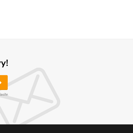
y!
asíte.