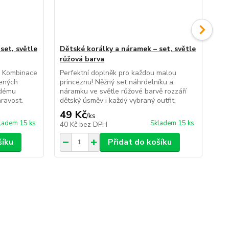
set, světle
Dětské korálky a náramek – set, světle
Dám
růžová barva
pl
! Kombinace
Perfektní doplněk pro každou malou
Bar
šených
princeznu! Něžný set náhrdelníku a
Výr
ždému
náramku ve světle růžové barvě rozzáří
dod
hravost.
dětský úsměv i každý vybraný outfit.
úsm
49 Kč
59
/
ks
ladem 15 ks
Skladem 15 ks
40 Kč
bez DPH
49
šíku
Přidat do košíku