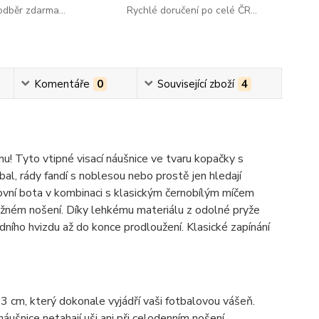
dběr zdarma...
Rychlé doručení po celé ČR...
Komentáře
0
Související zboží
4
! Tyto vtipné visací náušnice ve tvaru kopačky s
al, rády fandí s noblesou nebo prostě jen hledají
tovní bota v kombinaci s klasickým černobílým míčem
ěžném nošení. Díky lehkému materiálu z odolné pryže
dního hvizdu až do konce prodloužení. Klasické zapínání
3 cm, který dokonale vyjádří vaši fotbalovou vášeň.
áušnice netahají uši ani při celodenním nošení.