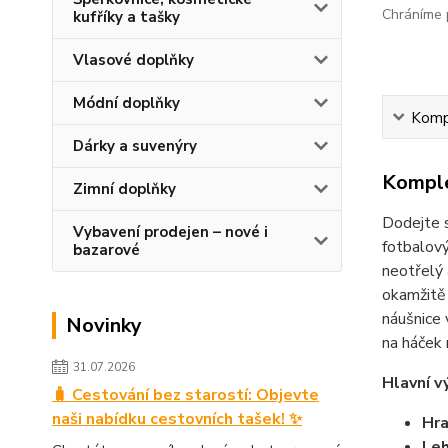
Chráníme p
kufříky a tašky
Vlasové doplňky
Módní doplňky
Kompl
Dárky a suvenýry
Komple
Zimní doplňky
Dodejte s
Vybavení prodejen – nové i
fotbalový
bazarové
neotřelý 
okamžitě 
náušnice 
Novinky
na háček 
31.07.2026
Hlavní v
🧳 Cestování bez starostí: Objevte
naši nabídku cestovních tašek! ✨
Hra
Leh