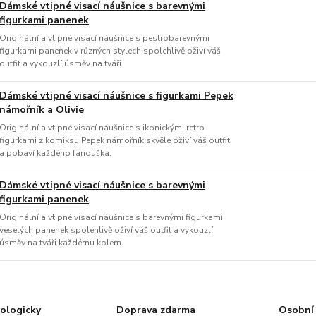
Dámské vtipné visací náušnice s barevnými
figurkami panenek
Originální a vtipné visací náušnice s pestrobarevnými
figurkami panenek v různých stylech spolehlivě oživí váš
outfit a vykouzlí úsměv na tváři.
Dámské vtipné visací náušnice s figurkami Pepek
námořník a Olivie
Originální a vtipné visací náušnice s ikonickými retro
figurkami z komiksu Pepek námořník skvěle oživí váš outfit
a pobaví každého fanouška.
Dámské vtipné visací náušnice s barevnými
figurkami panenek
Originální a vtipné visací náušnice s barevnými figurkami
veselých panenek spolehlivě oživí váš outfit a vykouzlí
úsměv na tváři každému kolem.
ologicky
Doprava zdarma
Osobní 