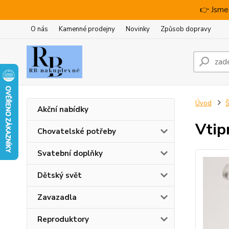
👉 Jsme
O nás
Kamenné prodejny
Novinky
Způsob dopravy
Úvod
Š
Akční nabídky
Vtip
Chovatelské potřeby
Svatební doplňky
Dětský svět
Zavazadla
Reproduktory