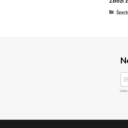
Zboží 
Šperk
N
Vaše 