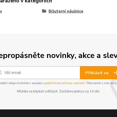
zařazeno v kategoriích
y
Bižuterní náušnice
epropásněte novinky, akce a slev
Přihlásit se
osobní údaje chráníme v souladu s
podmínkami ochrany soukromí
. Potvrzením s nimi souhl
Můžete se kdykoli odhlásit. Zasíláme jednou za 14 dní.