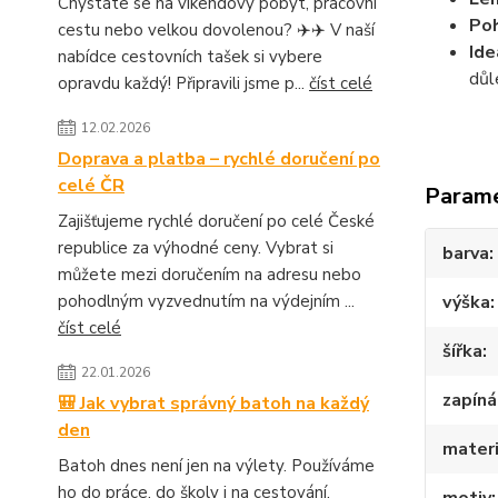
Chystáte se na víkendový pobyt, pracovní
Poh
cestu nebo velkou dovolenou? ✈️✈️ V naší
Ide
nabídce cestovních tašek si vybere
důl
opravdu každý! Připravili jsme p...
číst celé
12.02.2026
Doprava a platba – rychlé doručení po
celé ČR
Param
Zajišťujeme rychlé doručení po celé České
republice za výhodné ceny. Vybrat si
barva
můžete mezi doručením na adresu nebo
výška
pohodlným vyzvednutím na výdejním ...
číst celé
šířka
22.01.2026
zapíná
🎒 Jak vybrat správný batoh na každý
den
materi
Batoh dnes není jen na výlety. Používáme
ho do práce, do školy i na cestování.
motiv