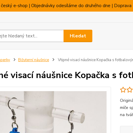
 český e-shop | Objednávky odesíláme do druhého dne | Doprava 
Hledat
perky
Bižuterní náušnice
Vtipné visací náušnice Kopačka s fotbalo
né visací náušnice Kopačka s f
Origin
míče sp
na tvář