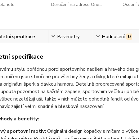
lanetu...
Doručení na adresu One...
Osobní o
etní specifikace
Parametry
Hodnocení
0
tní specifikace
vému stylu pořádnou porci sportovního nadšení a hravého designu
m míčem jsou stvořené pro všechny ženy a dívky, které milují fotb
a originální šperk s dávkou humoru. Detailně propracovaná spor
upoutá pozornost na každém zápase, sportovním večírku i při b
vůbec nezatěžují uši, takže v nich můžete pohodlně fandit od úvo
navíc zajistí velmi snadné a bleskové nasazování.
ýhody a benefity:
vý sportovní motiv:
Originální design kopačky s míčem o výšce 
ké jako pírko:
Použitá pryž zaručuje minimální hmotnost, takže n