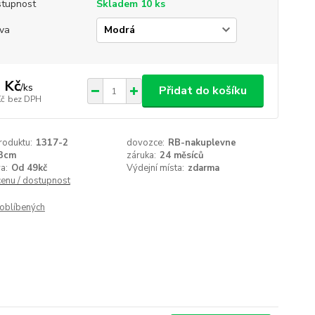
tupnost
Skladem 10 ks
va
 Kč
/
ks
Přidat do košíku
Kč
bez DPH
roduktu:
1317-2
dovozce:
RB-nakuplevne
3cm
záruka:
24 měsíců
a:
Od 49kč
Výdejní místa:
zdarma
cenu / dostupnost
oblíbených