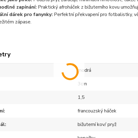
odlné zapínání:
Praktický afroháček z bižuterního kovu umožňu
ální dárek pro fanynky:
Perfektní překvapení pro fotbalistky, v
ežitém zápase.
etry
modrá
3cm
1,5
ní
francouzský háček
ál
bižuterní kov/ pryž
kopačky