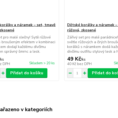
korálky a náramek – set, tmavě
Dětské korálky a náramek – 
 zkosené
růžová, zkosené
et pro malé slečny! Sytě růžové
Zářivý set pro malé parádnice
s broušeným efektem v kombinaci
světle růžových a čirých brou
kem dodají každému dívčímu
korálků s náramkem dodá ka
ten správný šmrnc a lesk.
dívčímu outfitu stylový lesk a 
49 Kč
/
ks
/
ks
Skladem > 20 ks
Sk
z DPH
40 Kč
bez DPH
Přidat do košíku
Přidat do ko
zařazeno v kategoriích