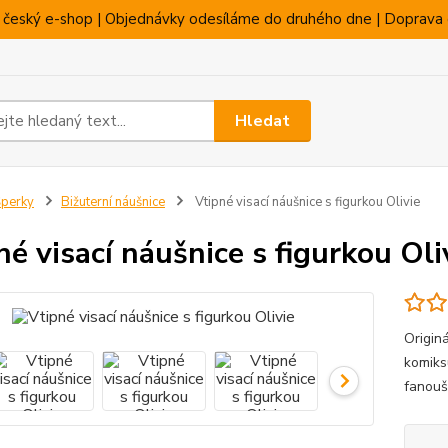
 český e-shop | Objednávky odesíláme do druhého dne | Doprava 
Hledat
perky
Bižuterní náušnice
Vtipné visací náušnice s figurkou Olivie
né visací náušnice s figurkou Oli
Originá
komiks
fanouš