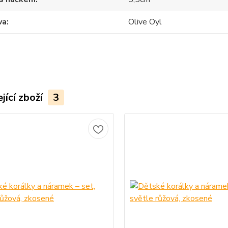
va
Olive Oyl
jící zboží
3