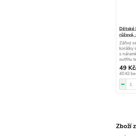
Dětské 
růžová,
Zářivý s
korálky 
s náram
outfitu 
49 Kč
40 Kč
be
Zboží 