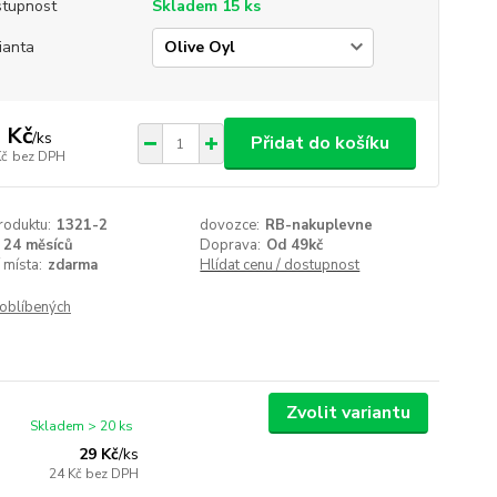
tupnost
Skladem 15 ks
ianta
 Kč
/
ks
Přidat do košíku
Kč
bez DPH
roduktu:
1321-2
dovozce:
RB-nakuplevne
24 měsíců
Doprava:
Od 49kč
 místa:
zdarma
Hlídat cenu / dostupnost
oblíbených
Zvolit variantu
Skladem > 20 ks
29 Kč
/
ks
24 Kč
bez DPH