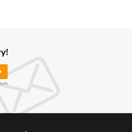
y!
asíte.