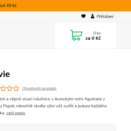
od 49 kč
Přihlášení
0
ks
za
0 Kč
vie
Ohodnotit produkt
lní a vtipné visací náušnice s ikonickými retro figurkami z
u Pepek námořník skvěle oživí váš outfit a pobaví každého
ka.
celý popis