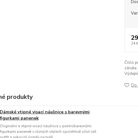
Dos
Var
29
24 
Číslo p
záruka:
Výdejní
Do 
é produkty
Dámské vtipné visací náušnice s barevnými
figurkami panenek
Originální a vtipné visací náušnice s pestrobarevnými
figurkami panenek v různých stylech spolehlivě oživí váš
outfit a vykouzlí úsměv na tváři.