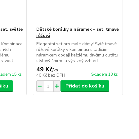
set, světle
Dětské korálky a náramek – set, tmavě
růžová
! Kombinace
Elegantní set pro malé dámy! Sytě tmavě
šených
růžové korálky v kombinaci s ladícím
ždému
náramkem dodají každému dívčímu outfitu
hravost.
stylový šmrnc a výrazný vzhled.
49 Kč
/
ks
ladem 15 ks
Skladem 18 ks
40 Kč
bez DPH
šíku
Přidat do košíku