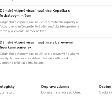
Dámské vtipné visací náušnice Kopačka s
fotbalovým míčem
Originální a vtipné visací náušnice s motivem kopačky a
fotbalového míče spolehlivě oživí outfit každé sportovní
fanynky a vykouzlí úsměv na tváři.
Dámské vtipné visací náušnice s barevnými
figurkami panenek
Originální a vtipné visací náušnice s barevnými figurkami
veselých panenek spolehlivě oživí váš outfit a vykouzlí
úsměv na tváři každému kolem.
ologicky
Doprava zdarma
Osobní 
lanetu...
Doručení na adresu One...
Osobní o