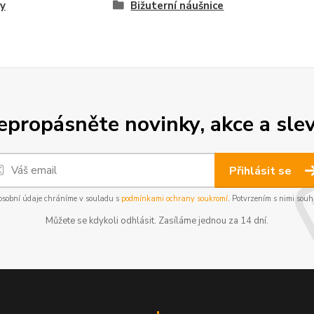
y
Bižuterní náušnice
epropásněte novinky, akce a slev
Přihlásit se
osobní údaje chráníme v souladu s
podmínkami ochrany soukromí
. Potvrzením s nimi souhl
Můžete se kdykoli odhlásit. Zasíláme jednou za 14 dní.