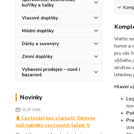
kufříky a tašky
Kompl
Vlasové doplňky
Komple
Módní doplňky
Vraťte se
Dárky a suvenýry
humor a r
pro vás t
Zimní doplňky
věčného j
skvělou v
Vybavení prodejen – nové i
lehkému p
bazarové
Hlavní v
Novinky
Leg
nost
31.07.2026
Poh
🧳 Cestování bez starostí: Objevte
Pra
naši nabídku cestovních tašek! ✨
dom