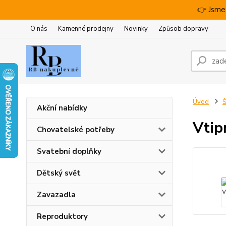
👉 Jsme
O nás
Kamenné prodejny
Novinky
Způsob dopravy
Úvod
Š
Akční nabídky
Vtip
Chovatelské potřeby
Svatební doplňky
Dětský svět
Zavazadla
Reproduktory