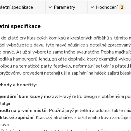
etní specifikace
Parametry
Hodnocení
0
tní specifikace
 do zlaté éry klasických komiksů a kreslených příběhů s těmito n
ádi vybočujete z davu, tyto hravé náušnice s detailně zpracovan
o pravé. Ať už si vyberete samotného svalnatého Pepka mačkající
edlíka hamburgerů Jendu, získáte doplněk, který okamžitě vykouz
olbou na tematické party, festivaly, neformální setkání s přáteli 
ryžovému provedení netahají uši a zapínání na háček zajistí bles
ýhody a benefity:
endární komiksový motiv:
Hravý retro design s oblíbenými po
algii.
odlí na prvním místě:
Použitá pryž je lehká a odolná, takže ná
ktické zapínání:
Klasický afroháček z bižuterního kovu zaručuje
ova.