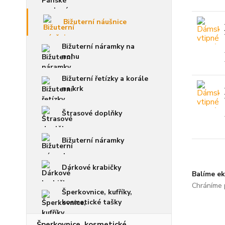
Bižuterní náušnice
Bižuterní náramky na
nohu
Bižuterní řetízky a korále
na krk
Štrasové doplňky
Bižuterní náramky
Dárkové krabičky
Balíme ek
Chráníme p
Šperkovnice, kufříky,
kosmetické tašky
Šperkovnice, kosmetické