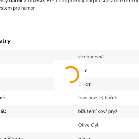
ělý dárek z recese:
Perfektní překvapení pro sběratele retro 
slem pro humor.
etry
vícebarevná
4cm
2,4cm
ní
francouzský háček
ál
bižuterní kov/ pryž
Olive Oyl
 s háčkem
5,5cm