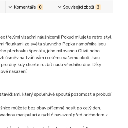
Komentáře
0
Související zboží
3
eotřelými visacími náušnicemi! Pokud milujete retro styl,
ými figurkami ze světa slavného Pepka námořníka jsou
ho plechovku špenátu, jeho milovanou Olivii, nebo
lí úsměv na tváři vám i celému vašemu okolí. Jsou
i pro dny, kdy chcete rozbít nudu všedního dne. Díky
kové nasazení.
stavičkami, který spolehlivě upoutá pozornost a probudí
ušnice můžete bez obav příjemně nosit po celý den.
 snadnou manipulaci a rychlé nasazení před odchodem z