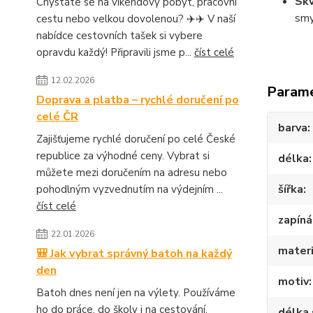
Skv
Chystáte se na víkendový pobyt, pracovní
smy
cestu nebo velkou dovolenou? ✈️✈️ V naší
nabídce cestovních tašek si vybere
opravdu každý! Připravili jsme p...
číst celé
12.02.2026
Param
Doprava a platba – rychlé doručení po
celé ČR
barva
Zajišťujeme rychlé doručení po celé České
republice za výhodné ceny. Vybrat si
délka
můžete mezi doručením na adresu nebo
šířka
pohodlným vyzvednutím na výdejním ...
číst celé
zapíná
22.01.2026
materi
🎒 Jak vybrat správný batoh na každý
den
motiv
Batoh dnes není jen na výlety. Používáme
ho do práce, do školy i na cestování.
délka