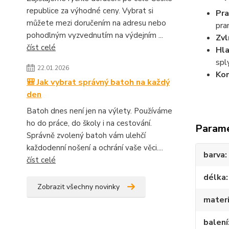
republice za výhodné ceny. Vybrat si
Pra
můžete mezi doručením na adresu nebo
pra
pohodlným vyzvednutím na výdejním ...
Zvl
číst celé
Hla
spl
22.01.2026
Kom
🎒 Jak vybrat správný batoh na každý
den
Batoh dnes není jen na výlety. Používáme
ho do práce, do školy i na cestování.
Param
Správně zvolený batoh vám ulehčí
každodenní nošení a ochrání vaše věci....
barva
číst celé
délka
Zobrazit všechny novinky
materi
balení