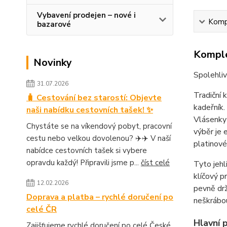
Vybavení prodejen – nové i
Kompl
bazarové
Komple
Novinky
Spolehliv
31.07.2026
Tradiční 
🧳 Cestování bez starostí: Objevte
kadeřník.
naši nabídku cestovních tašek! ✨
Vlásenky 
Chystáte se na víkendový pobyt, pracovní
výběr je 
cestu nebo velkou dovolenou? ✈️✈️ V naší
platinové
nabídce cestovních tašek si vybere
opravdu každý! Připravili jsme p...
číst celé
Tyto jehl
klíčový p
12.02.2026
pevně drž
Doprava a platba – rychlé doručení po
neškrábou
celé ČR
Hlavní 
Zajišťujeme rychlé doručení po celé České