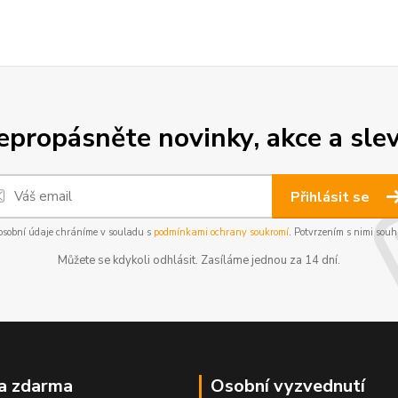
epropásněte novinky, akce a slev
Přihlásit se
osobní údaje chráníme v souladu s
podmínkami ochrany soukromí
. Potvrzením s nimi souhl
Můžete se kdykoli odhlásit. Zasíláme jednou za 14 dní.
a zdarma
Osobní vyzvednutí