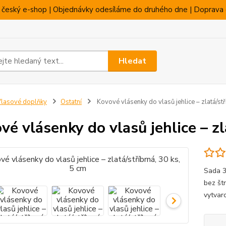
 český e-shop | Objednávky odesíláme do druhého dne | Doprava 
Hledat
lasové doplňky
Ostatní
Kovové vlásenky do vlasů jehlice – zlatá/stř
vé vlásenky do vlasů jehlice – zl
Sada 3
bez štr
vytvar