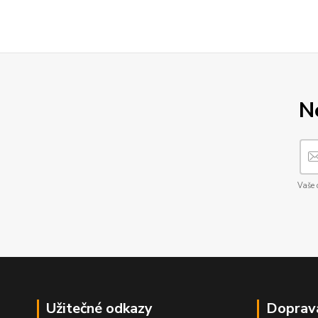
N
Vaše 
Užitečné odkazy
Doprav