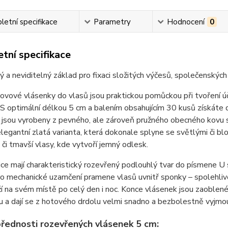
etní specifikace
Parametry
Hodnocení
0
tní specifikace
ý a neviditelný základ pro fixaci složitých výčesů, společenských
kovové vlásenky do vlasů jsou praktickou pomůckou při tvoření ú
 S optimální délkou 5 cm a balením obsahujícím 30 kusů získáte
jsou vyrobeny z pevného, ale zároveň pružného obecného kovu s
elegantní zlatá varianta, která dokonale splyne se světlými či blon
 či tmavší vlasy, kde vytvoří jemný odlesk.
ice mají charakteristický rozevřený podlouhlý tvar do písmene U 
ro mechanické uzamčení pramene vlasů uvnitř sponky – spolehlivě z
í na svém místě po celý den i noc. Konce vlásenek jsou zaoblené
 a dají se z hotového drdolu velmi snadno a bezbolestně vyjmo
přednosti rozevřených vlásenek 5 cm: