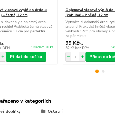
á vlasová výplň do drdolu
Objemová vlasová výplň do 
) – černá, 12 cm
(kobliha) – hnědá, 12 cm
 si dokonalý a objemný drdol
Vytvořte si dokonalý drdol ryc
 rychle! Praktická černá vlasová
snadno! Praktická hnědá vlaso
průměru 12 cm pro perfektní
velikosti 12cm pro stylový a 
za pár minut.
99 Kč
/
ks
/
ks
Skladem 20 ks
Sk
z DPH
82 Kč
bez DPH
Přidat do košíku
Přidat do ko
zařazeno v kategoriích
vé doplňky
Ostatní