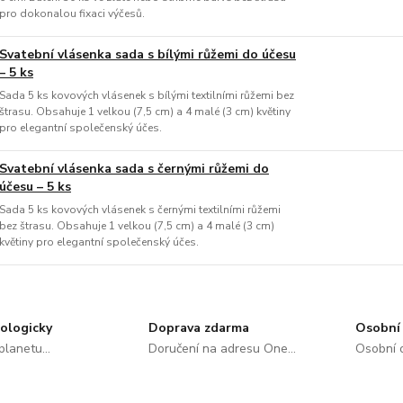
pro dokonalou fixaci výčesů.
Svatební vlásenka sada s bílými růžemi do účesu
– 5 ks
Sada 5 ks kovových vlásenek s bílými textilními růžemi bez
štrasu. Obsahuje 1 velkou (7,5 cm) a 4 malé (3 cm) květiny
pro elegantní společenský účes.
Svatební vlásenka sada s černými růžemi do
účesu – 5 ks
Sada 5 ks kovových vlásenek s černými textilními růžemi
bez štrasu. Obsahuje 1 velkou (7,5 cm) a 4 malé (3 cm)
květiny pro elegantní společenský účes.
ologicky
Doprava zdarma
Osobní 
lanetu...
Doručení na adresu One...
Osobní o