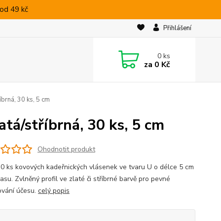
od 49 kč
Přihlášení
0
ks
za
0 Kč
íbrná, 30 ks, 5 cm
atá/stříbrná, 30 ks, 5 cm
Ohodnotit produkt
0 ks kovových kadeřnických vlásenek ve tvaru U o délce 5 cm
asu. Zvlněný profil ve zlaté či stříbrné barvě pro pevné
ování účesu.
celý popis