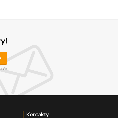
y!
asíte.
Kontakty