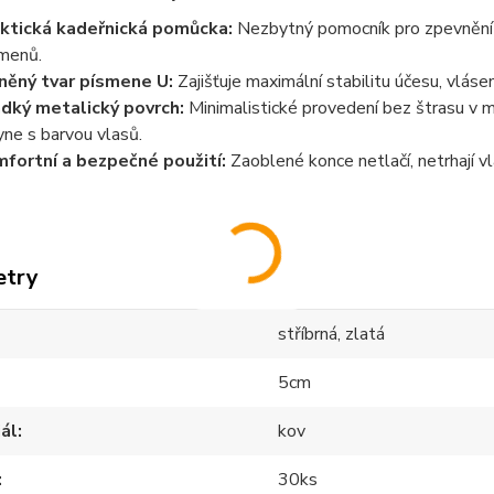
ktická kadeřnická pomůcka:
Nezbytný pomocník pro zpevnění d
menů.
něný tvar písmene U:
Zajišťuje maximální stabilitu účesu, vláse
dký metalický povrch:
Minimalistické provedení bez štrasu v me
yne s barvou vlasů.
fortní a bezpečné použití:
Zaoblené konce netlačí, netrhají vla
etry
stříbrná, zlatá
5cm
ál
kov
30ks