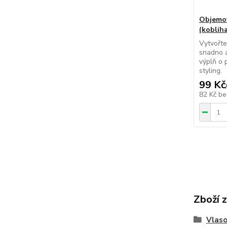
Objemov
(kobliha
Vytvořte
snadno a
výplň o 
styling.
99 Kč
82 Kč
be
Zboží 
Vlaso