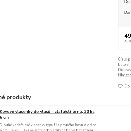
Dos
Bar
49
40 
Číslo p
balení:
Doprav
Hlídat 
Do 
é produkty
Kovové vlásenky do vlasů – zlatá/stříbrná, 30 ks,
6 cm
Dlouhé kadeřnické vlásenky typu U z pevného kovu o délce
6 cm. Balení 30 ks ve zlaté nebo stříbrné barvě bez štrasu