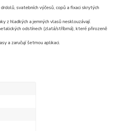
rdolů, svatebních výčesů, copů a fixaci skrytých
nky z hladkých a jemných vlasů nesklouzávají.
talických odstínech (zlatá/stříbrná), které přirozeně
sy a zaručují šetrnou aplikaci.