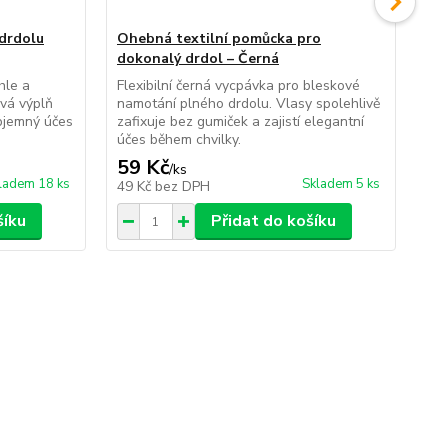
drdolu
Ohebná textilní pomůcka pro
Sa
dokonalý drdol – Černá
do
hle a
Flexibilní černá vycpávka pro bleskové
Vyt
vá výplň
namotání plného drdolu. Vlasy spolehlivě
běh
objemný účes
zafixuje bez gumiček a zajistí elegantní
vla
účes během chvilky.
zaj
59 Kč
49
/
ks
ladem 18 ks
Skladem 5 ks
49 Kč
bez DPH
40
šíku
Přidat do košíku