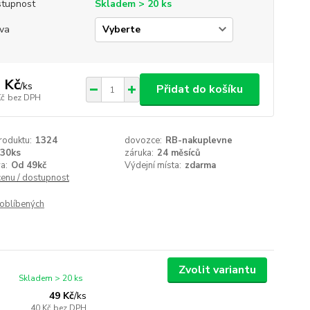
tupnost
Skladem > 20 ks
va
 Kč
/
ks
Přidat do košíku
Kč
bez DPH
roduktu:
1324
dovozce:
RB-nakuplevne
30ks
záruka:
24 měsíců
a:
Od 49kč
Výdejní místa:
zdarma
cenu / dostupnost
oblíbených
Zvolit variantu
Skladem > 20 ks
49 Kč
/
ks
40 Kč
bez DPH