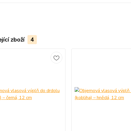
jící zboží
4