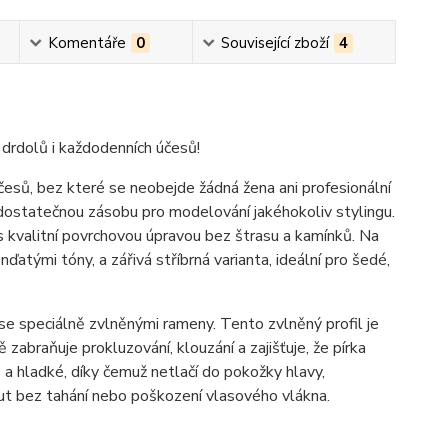
Komentáře
0
Související zboží
4
 drdolů i každodenních účesů!
česů, bez které se neobejde žádná žena ani profesionální
 dostatečnou zásobu pro modelování jakéhokoliv stylingu.
 kvalitní povrchovou úpravou bez štrasu a kamínků. Na
ďatými tóny, a zářivá stříbrná varianta, ideální pro šedé,
se speciálně zvlněnými rameny. Tento zvlněný profil je
abraňuje prokluzování, klouzání a zajišťuje, že pírka
 a hladké, díky čemuž netlačí do pokožky hlavy,
ut bez tahání nebo poškození vlasového vlákna.