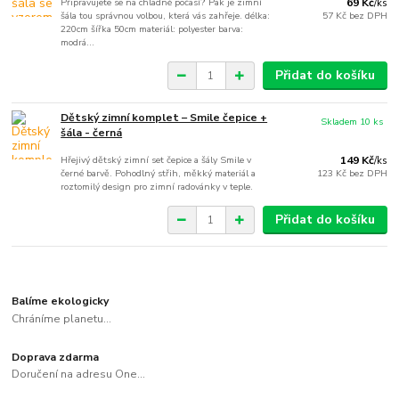
Připravujete se na chladné počasí? Pak je zimní
69 Kč
/
ks
šála tou správnou volbou, která vás zahřeje. délka:
57 Kč
bez DPH
220cm šířka 50cm materiál: polyester barva:
modrá...
Přidat do košíku
Dětský zimní komplet – Smile čepice +
Skladem 10 ks
šála - černá
Hřejivý dětský zimní set čepice a šály Smile v
149 Kč
/
ks
černé barvě. Pohodlný střih, měkký materiál a
123 Kč
bez DPH
roztomilý design pro zimní radovánky v teple.
Přidat do košíku
Balíme ekologicky
Chráníme planetu...
Doprava zdarma
Doručení na adresu One...