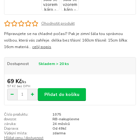
Ohodnotit produkt
Připravujete se na chladné počasí? Pak je zimní šála tou správnou
volbou, která vás zahřeje. délka bez třásní: 160cm třásně: 15cm šířka:
16cm materiá...
celý popis
Dostupnost
Skladem > 20 ks
69 Kč
/
ks
57 Kč
bez DPH
Přidat do košíku
Číslo produktu:
1075
dovozce:
RB-nakuplevne
záruka:
24 měsíců
Doprava:
Od 49kč
Výdejní místa:
zdarma
Hlídat cenu / dostupnost