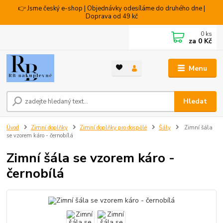
👉 Jsme český e-shop | Objednávky odesíláme do druhého dne |
Doprava od 49 kč
0
ks
za
0 Kč
Menu
Hledat
Úvod
Zimní doplňky
Zimní doplňky pro dospělé
Šály
Zimní šála
se vzorem káro - černobílá
Zimní šála se vzorem káro -
černobílá