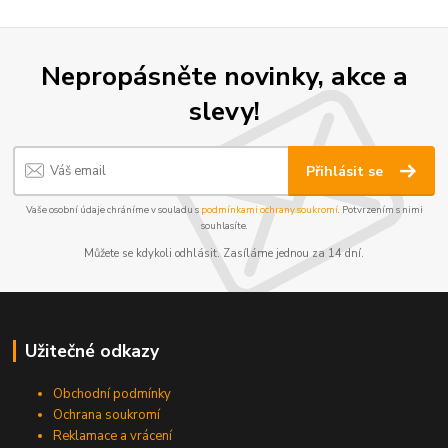
Nepropásněte novinky, akce a
slevy!
Přihlásit se
Vaše osobní údaje chráníme v souladu s
podmínkami ochrany soukromí
. Potvrzením s nimi
souhlasíte.
Můžete se kdykoli odhlásit. Zasíláme jednou za 14 dní.
Užitečné odkazy
Obchodní podmínky
Ochrana soukromí
Reklamace a vrácení