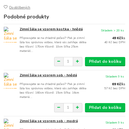
Do oblíbených
Podobné produkty
Zimní šála se vzorem kostka - hnědá
Skladem > 20 ks
Připravujete se na chladné počasí? Pak je zimní
49 Kč
/
ks
šála tou správnou volbou, která vás zahřeje. délka
40 Kč
bez DPH
bez třásní: 170cm třásně: 10cm šířka 25cm
materiál...
Přidat do košíku
Zimní šála se vzorem sob - hnědá
Skladem 9 ks
Připravujete se na chladné počasí? Pak je zimní
69 Kč
/
ks
šála tou správnou volbou, která vás zahřeje. délka
57 Kč
bez DPH
bez třásní: 160cm třásně: 15cm šířka: 16cm
materiá...
Přidat do košíku
Zimní šála se vzorem sob - modrá
Skladem 9 ks