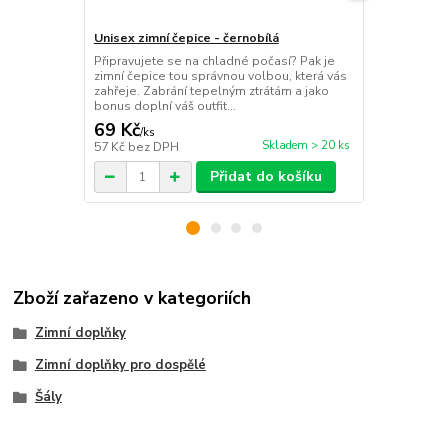
Unisex zimní čepice - černobílá
Unisex zimní
Připravujete se na chladné počasí? Pak je
Připravujete
zimní čepice tou správnou volbou, která vás
zimní čepice
zahřeje. Zabrání tepelným ztrátám a jako
zahřeje. Zab
bonus doplní váš outfit...
bonus doplní 
69 Kč
69 Kč
/
ks
/
ks
Skladem > 20 ks
57 Kč
bez DPH
57 Kč
bez D
Přidat do košíku
Zboží zařazeno v kategoriích
Zimní doplňky
Zimní doplňky pro dospělé
Šály