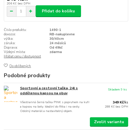
206 Kč
bez DPH
Přidat do košíku
Číslo produktu:
1490-1
dovozce:
RB-nakuplevne
výška:
30/40cm
záruka:
24 měsíců
Doprava:
Od 49kč
Výdejní místa:
zdarma
Hlídat cenu / dostupnost
Do oblíbených
Podobné produkty
Sportovní a cestovní taška, 24l s
Skladem 9 ks
oddělenou kapsou na obuv
Všestranná černá taška PINK s popruhem na kufr
349 Kč
/
ks
a kapsou na boty. Ideální do fitka i na cesty.
288 Kč
bez DPH
Odolný materiál a nastavitelný objem.
Zvolit variantu