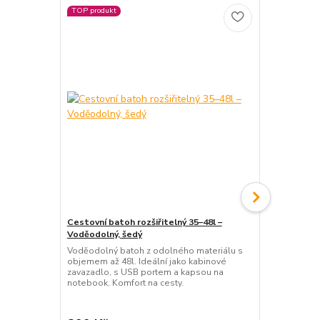
TOP produkt
TOP produkt
Cestovní batoh rozšiřitelný 35–48l –
Cestovní ba
Voděodolný, šedý
Lehký voděod
palubní zava
Voděodolný batoh z odolného materiálu s
na notebook
objemem až 48l. Ideální jako kabinové
maximální po
zavazadlo, s USB portem a kapsou na
notebook. Komfort na cesty.