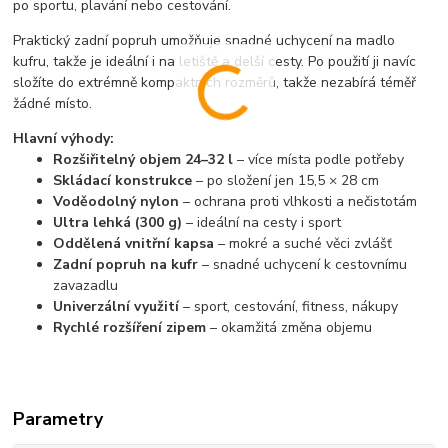
po sportu, plavání nebo cestování.
Praktický zadní popruh umožňuje snadné uchycení na madlo
kufru, takže je ideální i na letiště a delší cesty. Po použití ji navíc
složíte do extrémně kompaktních rozměrů, takže nezabírá téměř
žádné místo.
Hlavní výhody:
Rozšiřitelný objem 24–32 l
– více místa podle potřeby
Skládací konstrukce
– po složení jen 15,5 × 28 cm
Voděodolný nylon
– ochrana proti vlhkosti a nečistotám
Ultra lehká (300 g)
– ideální na cesty i sport
Oddělená vnitřní kapsa
– mokré a suché věci zvlášť
Zadní popruh na kufr
– snadné uchycení k cestovnímu
zavazadlu
Univerzální využití
– sport, cestování, fitness, nákupy
Rychlé rozšíření zipem
– okamžitá změna objemu
Parametry