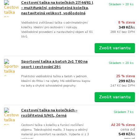
Cestovní taška na kolečkách 27/44/61 l
Skladem > 20 ks
– multifunkční, odnímatelná kolečka,
nastavitelná velikost, voděodolná
Voděodolná zvětšovací taška s odnímatelnými
8 % sleva
kolečky. Ideální pro cestování i nákupy.
349 Kč
/
ks
Voděodolné provedení a nastavitelný objem až 61
288 Kč
bez DPH
litrů.
Zvolit variantu
Sportovní taška a batoh 2v1 T60 na
Skladem > 20 ks
sport i cestování 29 l
Praktická voděodolná taška a batoh v jednom.
25 % sleva
Ideální do fitka i na výlety. Má oddělenou kapsu
299 Kč
/
ks
na boty a chytré schovatelné popruhy.
247 Kč
bez DPH
Zvolit variantu
Cestovní taška na kolečkách –
Skladem 7 ks
rozšiřitelná S/M/L, černá
Cestovní taška s kolečky a funkcí rozšíření
Až 20 % sleva
cena od
objemu. Teleskopické madlo, 3 kapsy a odolný
549 Kč
materiál pro komfort na cestách. Vyberte si z 3
/
ks
cena od
velikostí.