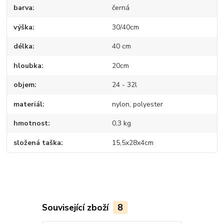
barva
černá
výška
30/40cm
délka
40 cm
hloubka
20cm
objem
24 - 32l
materiál
nylon, polyester
hmotnost
0,3 kg
složená taška
15,5x28x4cm
Související zboží
8