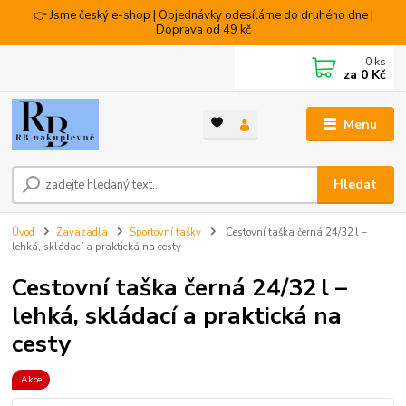
👉 Jsme český e-shop | Objednávky odesíláme do druhého dne |
Doprava od 49 kč
0
ks
za
0 Kč
Menu
Hledat
Úvod
Zavazadla
Sportovní tašky
Cestovní taška černá 24/32 l –
lehká, skládací a praktická na cesty
Cestovní taška černá 24/32 l –
lehká, skládací a praktická na
cesty
Akce