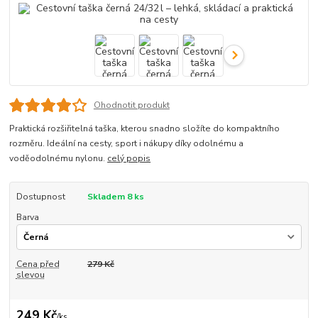
Ohodnotit produkt
Praktická rozšiřitelná taška, kterou snadno složíte do kompaktního
rozměru. Ideální na cesty, sport i nákupy díky odolnému a
voděodolnému nylonu.
celý popis
Dostupnost
Skladem 8 ks
Barva
Cena před
279 Kč
slevou
249 Kč
/
ks