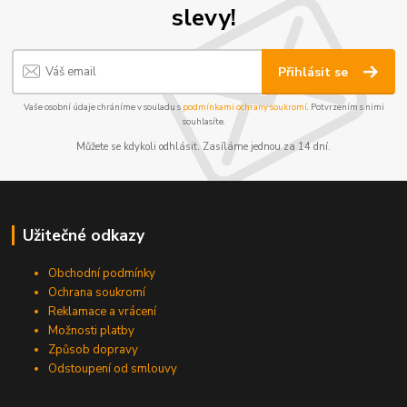
slevy!
Přihlásit se
Vaše osobní údaje chráníme v souladu s
podmínkami ochrany soukromí
. Potvrzením s nimi
souhlasíte.
Můžete se kdykoli odhlásit. Zasíláme jednou za 14 dní.
Užitečné odkazy
Obchodní podmínky
Ochrana soukromí
Reklamace a vrácení
Možnosti platby
Způsob dopravy
Odstoupení od smlouvy