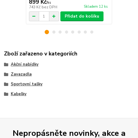
899 Kč
649 Kč
/
ks
/
ks
Skladem 12 ks
743 Kč
bez DPH
536 Kč
bez 
Přidat do košíku
Zboží zařazeno v kategoriích
Akční nabídky
Zavazadla
Sportovní tašky
Kabelky
Nepropásněte novinky, akce a