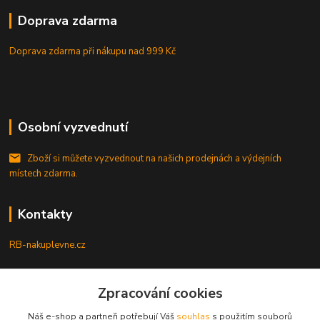
Doprava zdarma
Doprava zdarma při nákupu
nad 999 Kč
Osobní vyzvednutí
Zboží si můžete vyzvednout na našich prodejnách a výdejních
místech zdarma.
Kontakty
RB-nakuplevne.cz
Zákaznická podpora
Zpracování cookies
+420 222722421
(Po-Pá, 8-17 hod.)
Náš e-shop a partneři potřebují Váš
souhlas
s použitím souborů