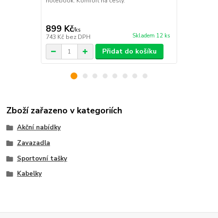
notebook. Komfort na cesty.
899 Kč
649 Kč
/
ks
/
ks
Skladem 12 ks
743 Kč
bez DPH
536 Kč
bez 
Přidat do košíku
Zboží zařazeno v kategoriích
Akční nabídky
Zavazadla
Sportovní tašky
Kabelky