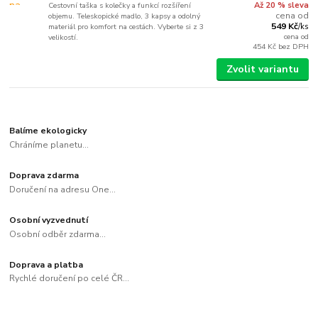
Cestovní taška s kolečky a funkcí rozšíření
Až 20 % sleva
cena od
objemu. Teleskopické madlo, 3 kapsy a odolný
549 Kč
materiál pro komfort na cestách. Vyberte si z 3
/
ks
cena od
velikostí.
454 Kč
bez DPH
Zvolit variantu
Balíme ekologicky
Chráníme planetu...
Doprava zdarma
Doručení na adresu One...
Osobní vyzvednutí
Osobní odběr zdarma...
Doprava a platba
Rychlé doručení po celé ČR...