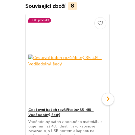
Související zboží
8
TOP produkt
TOP produkt
Cestovní batoh rozšiřitelný 35–48l –
Cestovní ba
Voděodolný, šedý
Lehký voděod
palubní zava
Voděodolný batoh z odolného materiálu s
na notebook
objemem až 48l. Ideální jako kabinové
maximální po
zavazadlo, s USB portem a kapsou na