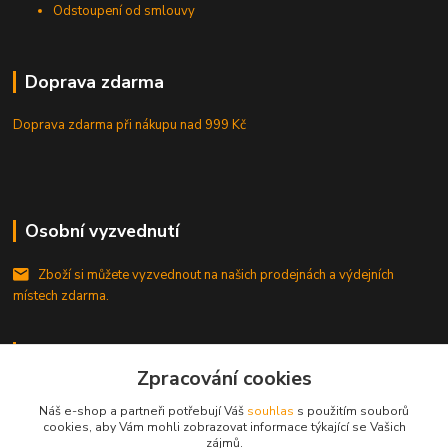
Odstoupení od smlouvy
Doprava zdarma
Doprava zdarma při nákupu
nad 999 Kč
Osobní vyzvednutí
Zboží si můžete vyzvednout na našich prodejnách a výdejních
místech zdarma.
Kontakty
Zpracování cookies
RB-nakuplevne.cz
Náš e-shop a partneři potřebují Váš
souhlas
s použitím souborů
cookies, aby Vám mohli zobrazovat informace týkající se Vašich
Zákaznická podpora
zájmů.