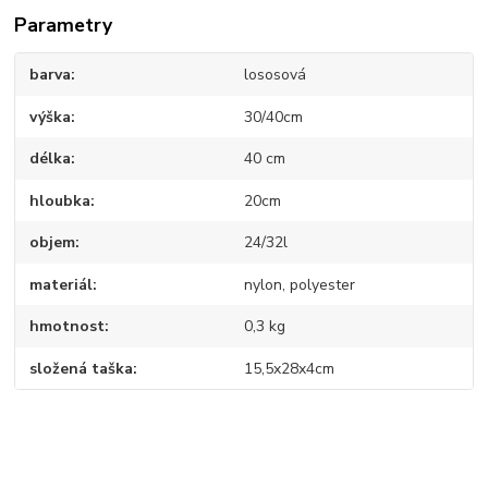
Parametry
barva
lososová
výška
30/40cm
délka
40 cm
hloubka
20cm
objem
24/32l
materiál
nylon, polyester
hmotnost
0,3 kg
složená taška
15,5x28x4cm