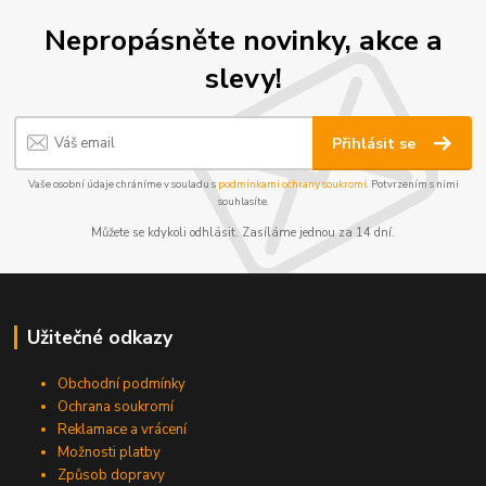
Nepropásněte novinky, akce a
slevy!
Přihlásit se
Vaše osobní údaje chráníme v souladu s
podmínkami ochrany soukromí
. Potvrzením s nimi
souhlasíte.
Můžete se kdykoli odhlásit. Zasíláme jednou za 14 dní.
Užitečné odkazy
Obchodní podmínky
Ochrana soukromí
Reklamace a vrácení
Možnosti platby
Způsob dopravy