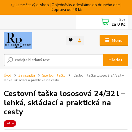
👉 Jsme český e-shop | Objednávky odesíláme do druhého dne |
Doprava od 49 kč
0
ks
za
0 Kč
Menu
Hledat
Úvod
Zavazadla
Sportovní tašky
Cestovní taška lososová 24/32 l –
lehká, skládací a praktická na cesty
Cestovní taška lososová 24/32 l –
lehká, skládací a praktická na
cesty
Akce