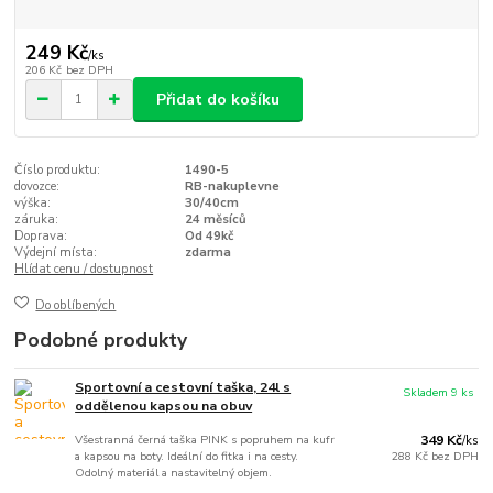
249 Kč
/
ks
206 Kč
bez DPH
Přidat do košíku
Číslo produktu:
1490-5
dovozce:
RB-nakuplevne
výška:
30/40cm
záruka:
24 měsíců
Doprava:
Od 49kč
Výdejní místa:
zdarma
Hlídat cenu / dostupnost
Do oblíbených
Podobné produkty
Sportovní a cestovní taška, 24l s
Skladem 9 ks
oddělenou kapsou na obuv
Všestranná černá taška PINK s popruhem na kufr
349 Kč
/
ks
a kapsou na boty. Ideální do fitka i na cesty.
288 Kč
bez DPH
Odolný materiál a nastavitelný objem.