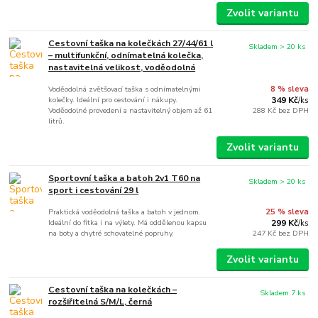
Zvolit variantu
Cestovní taška na kolečkách 27/44/61 l
Skladem > 20 ks
– multifunkční, odnímatelná kolečka,
nastavitelná velikost, voděodolná
Voděodolná zvětšovací taška s odnímatelnými
8 % sleva
kolečky. Ideální pro cestování i nákupy.
349 Kč
/
ks
Voděodolné provedení a nastavitelný objem až 61
288 Kč
bez DPH
litrů.
Zvolit variantu
Sportovní taška a batoh 2v1 T60 na
Skladem > 20 ks
sport i cestování 29 l
Praktická voděodolná taška a batoh v jednom.
25 % sleva
Ideální do fitka i na výlety. Má oddělenou kapsu
299 Kč
/
ks
na boty a chytré schovatelné popruhy.
247 Kč
bez DPH
Zvolit variantu
Cestovní taška na kolečkách –
Skladem 7 ks
rozšiřitelná S/M/L, černá