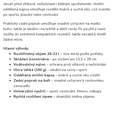
obsah před vlhkostí, nečistotami i běžným opotřebením. Vnitřní
oddělená kapsa umožňuje rozdělit mokré a suché věci, což oceníte
po sportu, plavání nebo cestování.
Praktický zadní popruh umožňuje snadné uchycení na madlo
kufru, takže je ideální i na letiště a delší cesty. Po použití ji navíc
složíte do extrémně kompaktních rozměrů, takže nezabírá téměř
žádné místo.
Hlavní výhody:
Rozšiřitelný objem 24–32 l
– více místa podle potřeby
Skládací konstrukce
– po složení jen 15,5 × 28 cm
Voděodolný nylon
– ochrana proti vlhkosti a nečistotám
Ultra lehká (300 g)
– ideální na cesty i sport
Oddělená vnitřní kapsa
– mokré a suché věci zvlášť
Zadní popruh na kufr
– snadné uchycení k cestovnímu
zavazadlu
Univerzální využití
– sport, cestování, fitness, nákupy
Rychlé rozšíření zipem
– okamžitá změna objemu