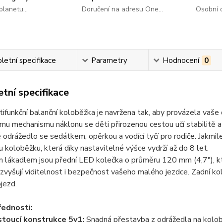
lanetu...
Doručení na adresu One...
Osobní o
etní specifikace
Parametry
Hodnocení
0
tní specifikace
ifunkční balanční koloběžka je navržena tak, aby provázela vaše 
nímu
mechanismu náklonu
se děti přirozenou cestou učí stabilitě a
é
odrážedlo se sedátkem, opěrkou a vodící tyčí
pro rodiče. Jakmil
u koloběžku, která díky nastavitelné výšce vydrží až do 8 let.
m lákadlem jsou
přední LED kolečka o průměru 120 mm (4,7")
, 
 zvyšují viditelnost i bezpečnost vašeho malého jezdce. Zadní k
jezd.
řednosti:
toucí konstrukce 5v1:
Snadná přestavba z odrážedla na kolob