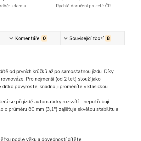
dběr zdarma...
Rychlé doručení po celé ČR...
Komentáře
0
Související zboží
8
dítě od prvních krůčků až po samostatnou jízdu. Díky
 rovnováze. Pro nejmenší (od 2 let) slouží jako
e dítko povyroste, snadno ji proměníte v klasickou
která se při jízdě automaticky rozsvítí – nepotřebují
olo o průměru
80 mm (3,1")
zajišťuje skvělou stabilitu a
ěžku podle věku a dovedností dítěte.