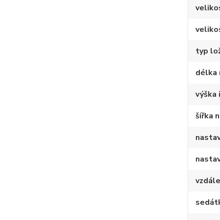
veliko
veliko
typ lo
délka 
výška 
šířka 
nastav
nastav
vzdále
sedát