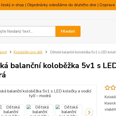
 český e-shop | Objednávky odesíláme do druhého dne | Doprava 
Hledat
port
Koloběžky pro děti
Dětská balanční koloběžka 5v1 s LED kolečk
ká balanční koloběžka 5v1 s LED 
rá
Kolobě
klasic
stabili