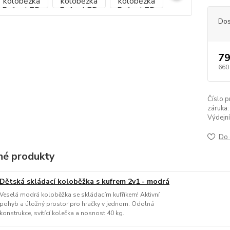
Dos
79
660
Číslo p
záruka:
Výdejní
Do 
é produkty
Dětská skládací koloběžka s kufrem 2v1 - modrá
Veselá modrá koloběžka se skládacím kufříkem! Aktivní
pohyb a úložný prostor pro hračky v jednom. Odolná
konstrukce, svítící kolečka a nosnost 40 kg.