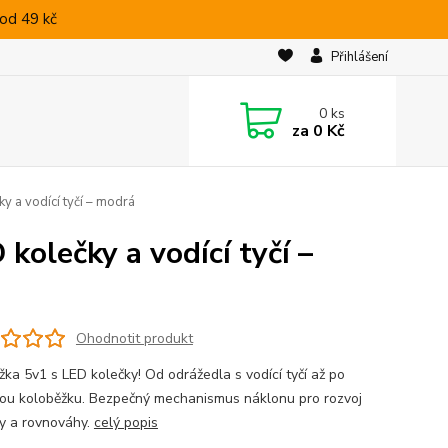
od 49 kč
Přihlášení
0
ks
za
0 Kč
y a vodící tyčí – modrá
kolečky a vodící tyčí –
Ohodnotit produkt
žka 5v1 s LED kolečky! Od odrážedla s vodící tyčí až po
kou koloběžku. Bezpečný mechanismus náklonu pro rozvoj
ty a rovnováhy.
celý popis