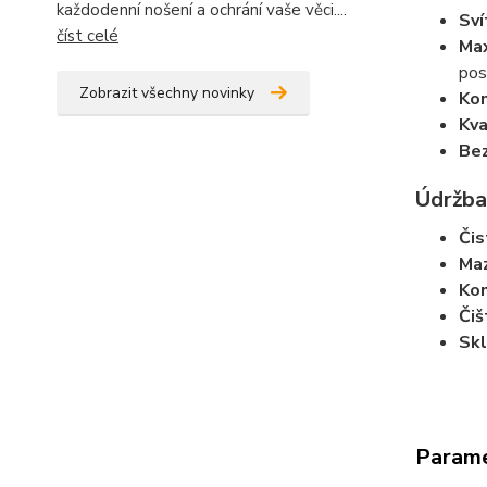
každodenní nošení a ochrání vaše věci....
Sví
číst celé
Max
pos
Zobrazit všechny novinky
Kom
Kva
Bez
Údržba
Čis
Maz
Kon
Čiš
Skl
Param