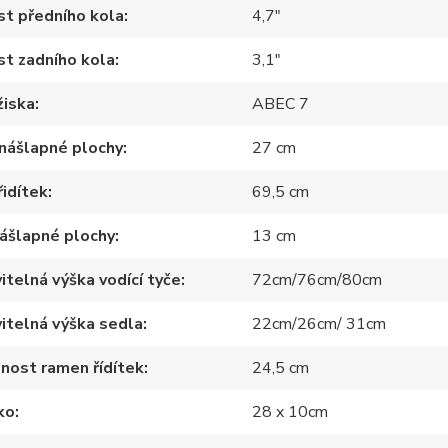
st předního kola
4,7"
st zadního kola
3,1"
žiska
ABEC 7
nášlapné plochy
27 cm
řidítek
69,5 cm
nášlapné plochy
13 cm
itelná výška vodící tyče
72cm/76cm/80cm
itelná výška sedla
22cm/26cm/ 31cm
nost ramen řídítek
24,5 cm
ko
28 x 10cm