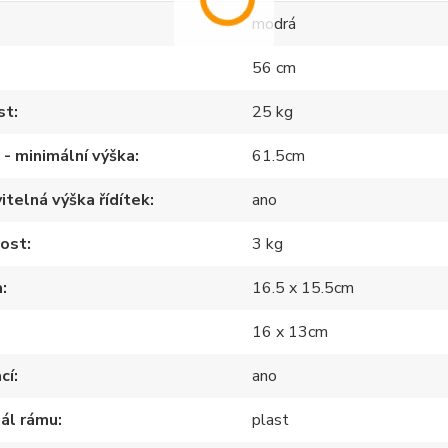
modrá
56 cm
st
25 kg
a - minimální výška
61.5cm
itelná výška řídítek
ano
ost
3 kg
a
16.5 x 15.5cm
16 x 13cm
cí
ano
ál rámu
plast