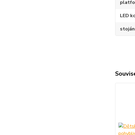
platf
LED k
stojá
Souvise