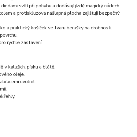
iodami svítí při pohybu a dodávají jízdě magický nádech.
lem a protiskluzová nášlapná plocha zajišťují bezpečný
o a praktický košíček ve tvaru berušky na drobnosti.
 povrchu.
ro rychlé zastavení.
v kalužích, písku a blátě.
ového oleje.
ibracemi uvolnit.
mii.
ekřehly.