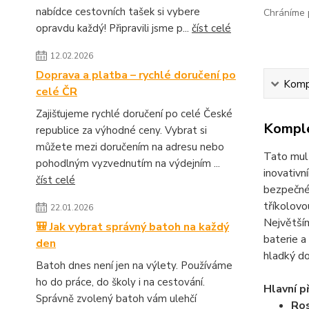
nabídce cestovních tašek si vybere
Chráníme p
opravdu každý! Připravili jsme p...
číst celé
12.02.2026
Doprava a platba – rychlé doručení po
Kompl
celé ČR
Zajišťujeme rychlé doručení po celé České
Komple
republice za výhodné ceny. Vybrat si
můžete mezi doručením na adresu nebo
Tato mult
pohodlným vyzvednutím na výdejním ...
inovativ
číst celé
bezpečn
tříkolovo
22.01.2026
Největší
🎒 Jak vybrat správný batoh na každý
baterie a
den
hladký do
Batoh dnes není jen na výlety. Používáme
ho do práce, do školy i na cestování.
Hlavní p
Správně zvolený batoh vám ulehčí
Ros