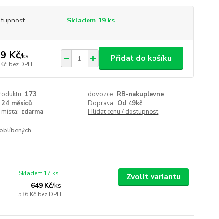
tupnost
Skladem 19 ks
9 Kč
/
ks
Přidat do košíku
 Kč
bez DPH
roduktu:
173
dovozce:
RB-nakuplevne
24 měsíců
Doprava:
Od 49kč
 místa:
zdarma
Hlídat cenu / dostupnost
oblíbených
Skladem 17 ks
Zvolit variantu
649 Kč
/
ks
536 Kč
bez DPH