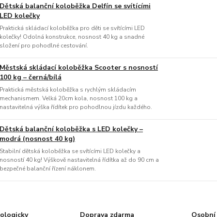
Dětská balanční koloběžka Delfín se svítícími
LED kolečky
Praktická skládací koloběžka pro děti se svítícími LED
kolečky! Odolná konstrukce, nosnost 40 kg a snadné
složení pro pohodlné cestování.
Městská skládací koloběžka Scooter s nosností
100 kg – černá/bílá
Praktická městská koloběžka s rychlým skládacím
mechanismem. Velká 20cm kola, nosnost 100 kg a
nastavitelná výška řídítek pro pohodlnou jízdu každého.
Dětská balanční koloběžka s LED kolečky –
modrá (nosnost 40 kg)
Stabilní dětská koloběžka se svítícími LED kolečky a
nosností 40 kg! Výškově nastavitelná řídítka až do 90 cm a
bezpečné balanční řízení náklonem.
ologicky
Doprava zdarma
Osobní 