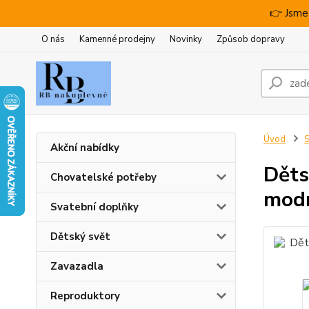
👉 Jsme
O nás
Kamenné prodejny
Novinky
Způsob dopravy
Úvod
S
Akční nabídky
Děts
Chovatelské potřeby
mod
Svatební doplňky
Dětský svět
Zavazadla
Reproduktory