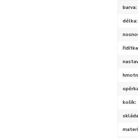
barva
délka
nosno
řidítk
nastav
hmotn
opěrk
košík
skláda
materi