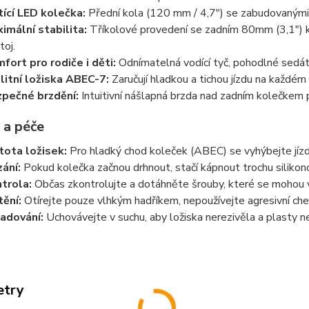
tící LED kolečka:
Přední kola (120 mm / 4,7") se zabudovanými d
imální stabilita:
Tříkolové provedení se zadním 80mm (3,1") ko
toj.
fort pro rodiče i děti:
Odnímatelná vodící tyč, pohodlné sedátk
litní ložiska ABEC-7:
Zaručují hladkou a tichou jízdu na každém
pečné brzdění:
Intuitivní nášlapná brzda nad zadním kolečkem p
 a péče
tota ložisek:
Pro hladký chod koleček (ABEC) se vyhýbejte jízdě 
ání:
Pokud kolečka začnou drhnout, stačí kápnout trochu silikon
trola:
Občas zkontrolujte a dotáhněte šrouby, které se mohou v
tění:
Otírejte pouze vlhkým hadříkem, nepoužívejte agresivní che
adování:
Uchovávejte v suchu, aby ložiska nerezivěla a plasty n
etry