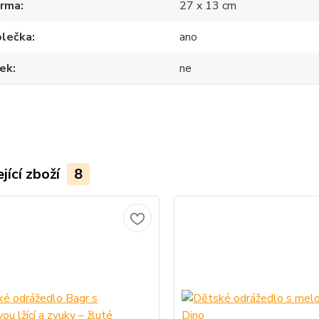
orma
27 x 13 cm
olečka
ano
nek
ne
jící zboží
8