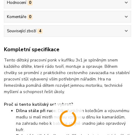
Hodnocení
0
Komentáře
0
Související zboží
4
Kompletní specifikace
Tento
dětský pracovní ponk v kufříku 3v1
je splněným snem
každého dítěte, které rádo tvoří, montuje a opravuje. Během
chvilky se promění z praktického cestovního zavazadla na
stabilní
pracovní stůl
vybavený vším potřebným nářadím. Hra na
řemeslníka pomáhá dětem rozvíjet jemnou motoriku, technické
myšlení a schopnost řešit úkoly.
Proč si tento kutilský set vybrat?
Dílna stále při ruce:
Díky funkčním kolečkům a výsuvnému
madlu si malí mistři mohou vzít svou dílnu ke kamarádům,
na zahradu nebo k babičce stejně snadno jako opravdový
kufr.