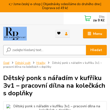
👉 Jsme český e-shop | Objednávky odesíláme do druhého dne |
Doprava od 49 kč
0
ks
za
0 Kč
Menu
Hledat
Úvod
Dětský svět
Hračky
Dětský ponk s nářadím v kufříku 3v1 –
pracovní dílna na kolečkách s doplňky
Dětský ponk s nářadím v kufříku
3v1 – pracovní dílna na kolečkách
s doplňky