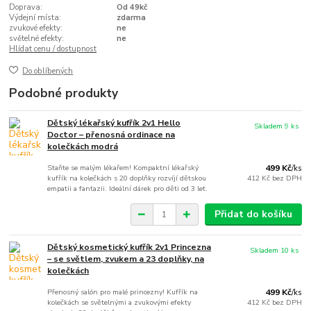
Doprava:
Od 49kč
Výdejní místa:
zdarma
zvukové efekty:
ne
světelné efekty:
ne
Hlídat cenu / dostupnost
Do oblíbených
Podobné produkty
Dětský lékařský kufřík 2v1 Hello
Skladem 9 ks
Doctor – přenosná ordinace na
kolečkách modrá
Staňte se malým lékařem! Kompaktní lékařský
499 Kč
/
ks
kufřík na kolečkách s 20 doplňky rozvíjí dětskou
412 Kč
bez DPH
empatii a fantazii. Ideální dárek pro děti od 3 let.
Přidat do košíku
Dětský kosmetický kufřík 2v1 Princezna
Skladem 10 ks
– se světlem, zvukem a 23 doplňky, na
kolečkách
Přenosný salón pro malé princezny! Kufřík na
499 Kč
/
ks
kolečkách se světelnými a zvukovými efekty
412 Kč
bez DPH