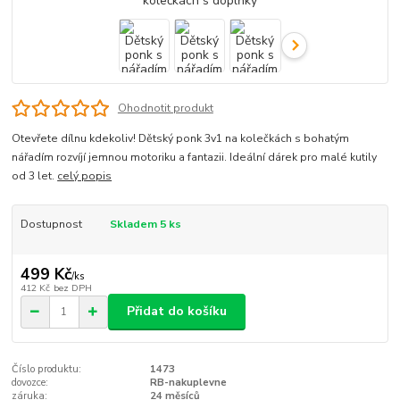
Ohodnotit produkt
Otevřete dílnu kdekoliv! Dětský ponk 3v1 na kolečkách s bohatým
nářadím rozvíjí jemnou motoriku a fantazii. Ideální dárek pro malé kutily
od 3 let.
celý popis
Dostupnost
Skladem 5 ks
499 Kč
/
ks
412 Kč
bez DPH
Přidat do košíku
Číslo produktu:
1473
dovozce:
RB-nakuplevne
záruka:
24 měsíců