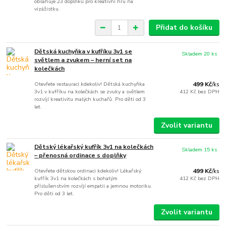
obsahuje 23 doplňků pro kreativní hru na
vizážistku.
Přidat do košíku
Dětská kuchyňka v kufříku 3v1 se
Skladem 20 ks
světlem a zvukem – herní set na
kolečkách
Otevřete restauraci kdekoliv! Dětská kuchyňka
499 Kč
/
ks
3v1 v kufříku na kolečkách se zvuky a světlem
412 Kč
bez DPH
rozvíjí kreativitu malých kuchařů. Pro děti od 3
let.
Zvolit variantu
Dětský lékařský kufřík 3v1 na kolečkách
Skladem 15 ks
– přenosná ordinace s doplňky
Otevřete dětskou ordinaci kdekoliv! Lékařský
499 Kč
/
ks
kufřík 3v1 na kolečkách s bohatým
412 Kč
bez DPH
příslušenstvím rozvíjí empatii a jemnou motoriku.
Pro děti od 3 let.
Zvolit variantu