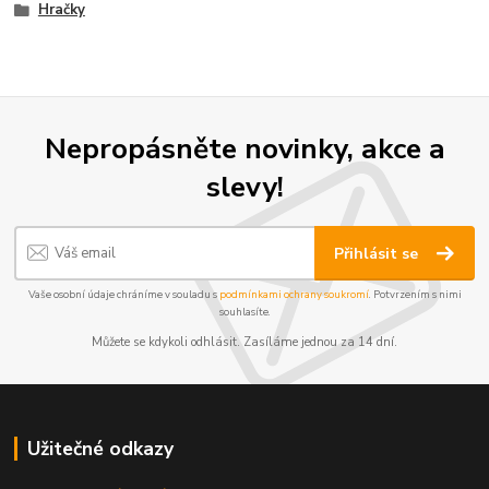
Hračky
Nepropásněte novinky, akce a
slevy!
Přihlásit se
Vaše osobní údaje chráníme v souladu s
podmínkami ochrany soukromí
. Potvrzením s nimi
souhlasíte.
Můžete se kdykoli odhlásit. Zasíláme jednou za 14 dní.
Užitečné odkazy