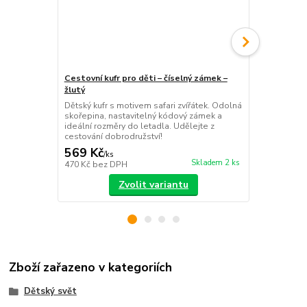
Cestovní kufr pro děti – číselný zámek –
Dětská bala
žlutý
kolečky a vod
Dětský kufr s motivem safari zvířátek. Odolná
Růžová kolob
skořepina, nastavitelný kódový zámek a
Od odrážedla
ideální rozměry do letadla. Udělejte z
koloběžku. Id
cestování dobrodružství!
a rovnováhy.
569 Kč
799 Kč
/
ks
/
ks
Skladem 2 ks
470 Kč
bez DPH
660 Kč
bez 
Zvolit variantu
Zboží zařazeno v kategoriích
Dětský svět