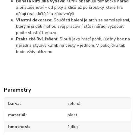
Bohatá kutilská výbava:
Kufřík obsahuje tematické nářadí
a příslušenství – od pilky a klíčů až po šroubky, které hru
dělají realističtější a zábavnější.
Vlastní dekorace:
Součástí balení je arch se samolepkami,
kterými si děti mohou svůj pracovní stůl i nářadí vyzdobit
podle vlastní fantazie.
Praktické 3v1 řešení:
Slouží jako hrací ponk, úložný box na
nářadí a stylový kufřík na cesty v jednom. V pokojíčku tak
bude vždy uklizeno.
Parametry
barva
zelená
materiál
plast
hmotnost
1,4kg