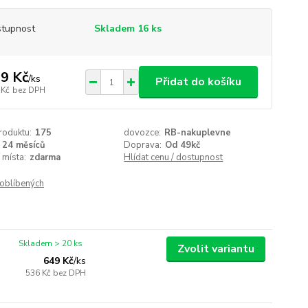
tupnost
Skladem 16 ks
9 Kč
/
ks
Přidat do košíku
 Kč
bez DPH
roduktu:
175
dovozce:
RB-nakuplevne
24 měsíců
Doprava:
Od 49kč
 místa:
zdarma
Hlídat cenu / dostupnost
oblíbených
Skladem > 20 ks
Zvolit variantu
649 Kč
/
ks
536 Kč
bez DPH