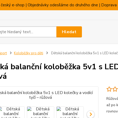
 český e-shop | Objednávky odesíláme do druhého dne | Doprava 
Hledat
port
Koloběžky pro děti
Dětská balanční koloběžka 5v1 s LED kolečky
ká balanční koloběžka 5v1 s LED 
vá
Růžová 
až po k
rovnov