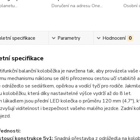
lanetu...
Doručení na adresu One...
Osobní o
etní specifikace
Parametry
Hodnocení
0
tní specifikace
ifunkční balanční koloběžka je navržena tak, aby provázela vaše 
nímu
mechanismu náklonu
se děti přirozenou cestou učí stabilitě a
é
odrážedlo se sedátkem, opěrkou a vodící tyčí
pro rodiče. Jakmil
u koloběžku, která díky nastavitelné výšce vydrží až do 8 let.
m lákadlem jsou
přední LED kolečka o průměru 120 mm (4,7")
, 
 zvyšují viditelnost i bezpečnost vašeho malého jezdce. Zadní k
jezd.
řednosti:
toucí konstrukce 5v1:
Snadná přestavba z odrážedla na kolob