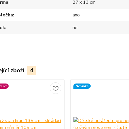
orma
27 x 13 cm
olečka
ano
nek
ne
jící zboží
4
dukt
Novinka