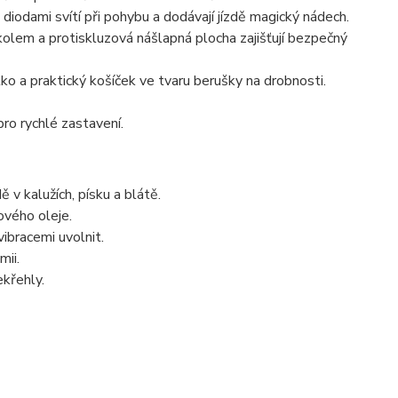
iodami svítí při pohybu a dodávají jízdě magický nádech.
lem a protiskluzová nášlapná plocha zajišťují bezpečný
o a praktický košíček ve tvaru berušky na drobnosti.
ro rychlé zastavení.
v kalužích, písku a blátě.
ového oleje.
ibracemi uvolnit.
mii.
ekřehly.