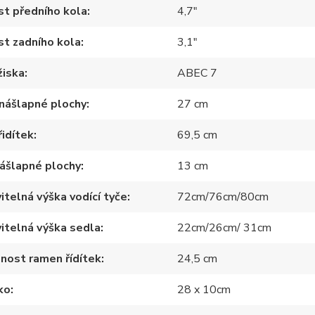
st předního kola
4,7"
st zadního kola
3,1"
žiska
ABEC 7
nášlapné plochy
27 cm
řidítek
69,5 cm
nášlapné plochy
13 cm
itelná výška vodící tyče
72cm/76cm/80cm
itelná výška sedla
22cm/26cm/ 31cm
nost ramen řídítek
24,5 cm
ko
28 x 10cm