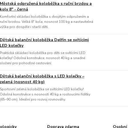
Městská odpružená koloběžka s ruční brzdou a
koly 8" - černá
Komfortní skládací koloběžka s dvojitým odpružením a
ruční brzdou. Velká 8" kola, nosnost 100 kg a nastavitelná
výška pro dospělé i starší děti.
Dětská balanční koloběžka Delfín se svítícími
LED kolečky
Praktická skládací koloběžka pro děti se svítícími LED
kolečky! Odolná konstrukce, nosnost 40 kg a snadné
složení pro pohodlné cestování.
Dětská balanční koloběžka s LED kolečky –
zelená (nosnost 40 kg)
Sportovní zelená koloběžka se svítícími LED kolečky!
Odolná konstrukce s nosností 40 kg a rostoucími řídítky
(65–90 cm). Ideální pro rozvoj rovnováhy.
ologicky
Doprava zdarma
Osobní 