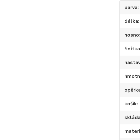
barva
délka
nosno
řidítk
nastav
hmotn
opěrk
košík
skláda
materi