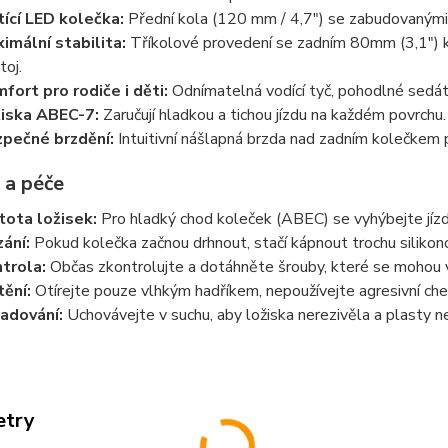
tící LED kolečka:
Přední kola (120 mm / 4,7") se zabudovanými d
imální stabilita:
Tříkolové provedení se zadním 80mm (3,1") ko
toj.
fort pro rodiče i děti:
Odnímatelná vodící tyč, pohodlné sedátk
iska ABEC-7:
Zaručují hladkou a tichou jízdu na každém povrchu.
pečné brzdění:
Intuitivní nášlapná brzda nad zadním kolečkem p
 a péče
tota ložisek:
Pro hladký chod koleček (ABEC) se vyhýbejte jízdě 
ání:
Pokud kolečka začnou drhnout, stačí kápnout trochu silikon
trola:
Občas zkontrolujte a dotáhněte šrouby, které se mohou v
tění:
Otírejte pouze vlhkým hadříkem, nepoužívejte agresivní che
adování:
Uchovávejte v suchu, aby ložiska nerezivěla a plasty n
etry