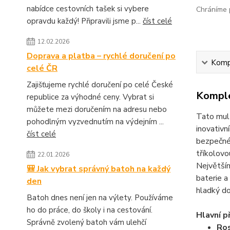
nabídce cestovních tašek si vybere
Chráníme p
opravdu každý! Připravili jsme p...
číst celé
12.02.2026
Doprava a platba – rychlé doručení po
Kompl
celé ČR
Zajišťujeme rychlé doručení po celé České
Komple
republice za výhodné ceny. Vybrat si
můžete mezi doručením na adresu nebo
Tato mult
pohodlným vyzvednutím na výdejním ...
inovativ
číst celé
bezpečn
tříkolovo
22.01.2026
Největší
🎒 Jak vybrat správný batoh na každý
baterie a
den
hladký do
Batoh dnes není jen na výlety. Používáme
ho do práce, do školy i na cestování.
Hlavní p
Správně zvolený batoh vám ulehčí
Ros