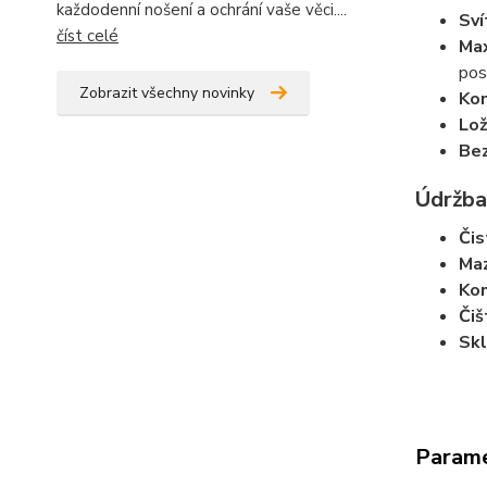
každodenní nošení a ochrání vaše věci....
Sví
číst celé
Max
pos
Zobrazit všechny novinky
Kom
Lož
Bez
Údržba
Čis
Maz
Kon
Čiš
Skl
Param