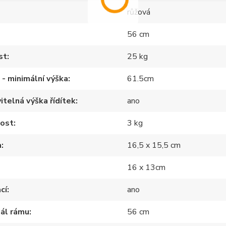
růžová
56 cm
st
25 kg
a - minimální výška
61.5cm
itelná výška řídítek
ano
ost
3 kg
a
16,5 x 15,5 cm
16 x 13cm
cí
ano
ál rámu
56 cm