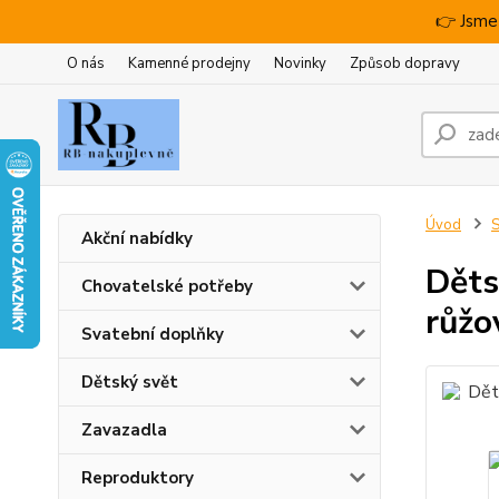
👉 Jsme
O nás
Kamenné prodejny
Novinky
Způsob dopravy
Úvod
S
Akční nabídky
Děts
Chovatelské potřeby
růžo
Svatební doplňky
Dětský svět
Zavazadla
Reproduktory