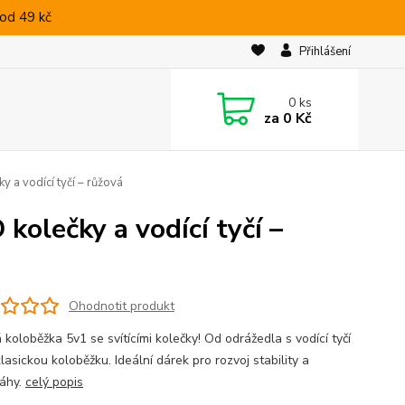
od 49 kč
Přihlášení
0
ks
za
0 Kč
 a vodící tyčí – růžová
kolečky a vodící tyčí –
Ohodnotit produkt
koloběžka 5v1 se svítícími kolečky! Od odrážedla s vodící tyčí
lasickou koloběžku. Ideální dárek pro rozvoj stability a
áhy.
celý popis