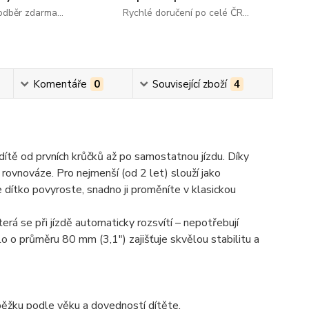
dběr zdarma...
Rychlé doručení po celé ČR...
Komentáře
0
Související zboží
4
dítě od prvních krůčků až po samostatnou jízdu. Díky
 rovnováze. Pro nejmenší (od 2 let) slouží jako
e dítko povyroste, snadno ji proměníte v klasickou
která se při jízdě automaticky rozsvítí – nepotřebují
olo o průměru
80 mm (3,1")
zajišťuje skvělou stabilitu a
ěžku podle věku a dovedností dítěte.