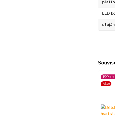
platf
LED k
stojá
Souvise
TOP pro
Akce