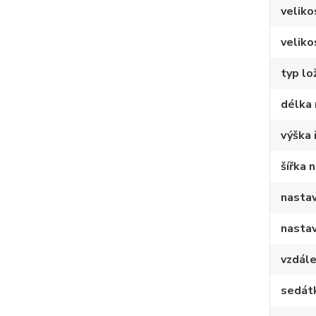
veliko
veliko
typ lo
délka 
výška 
šířka 
nastav
nastav
vzdále
sedát