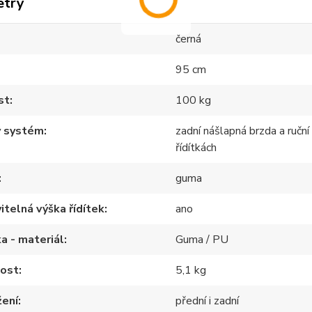
etry
černá
95 cm
st
100 kg
ý systém
zadní nášlapná brzda a ruční
řídítkách
guma
itelná výška řídítek
ano
a - materiál
Guma / PU
ost
5,1 kg
žení
přední i zadní