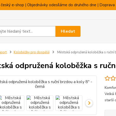
 český e-shop | Objednávky odesíláme do druhého dne | Doprava 
Hledat
port
Koloběžky pro dospělé
Městská odpružená koloběžka s ruční b
ská odpružená koloběžka s ruční
Komfor
Velká 
starší 