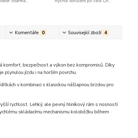
dběr zdarma...
Rychlé doručení po celé ČR...
Komentáře
0
Související zboží
4
edá komfort, bezpečnost a výkon bez kompromisů. Díky
e plynulou jízdu i na horším povrchu.
ídítkách v kombinaci s klasickou nášlapnou brzdou pro
šší rychlost. Lehký, ale pevný hliníkový rám s nosností
íky rychlému skládacímu mechanismu koloběžku během