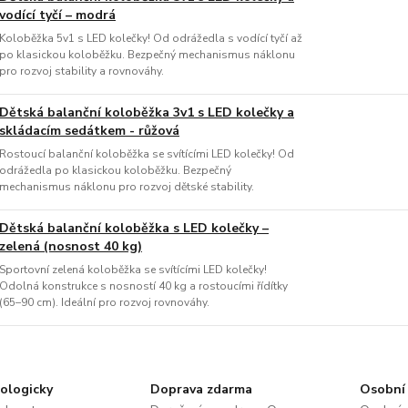
vodící tyčí – modrá
Koloběžka 5v1 s LED kolečky! Od odrážedla s vodící tyčí až
po klasickou koloběžku. Bezpečný mechanismus náklonu
pro rozvoj stability a rovnováhy.
Dětská balanční koloběžka 3v1 s LED kolečky a
skládacím sedátkem - růžová
Rostoucí balanční koloběžka se svítícími LED kolečky! Od
odrážedla po klasickou koloběžku. Bezpečný
mechanismus náklonu pro rozvoj dětské stability.
Dětská balanční koloběžka s LED kolečky –
zelená (nosnost 40 kg)
Sportovní zelená koloběžka se svítícími LED kolečky!
Odolná konstrukce s nosností 40 kg a rostoucími řídítky
(65–90 cm). Ideální pro rozvoj rovnováhy.
ologicky
Doprava zdarma
Osobní 