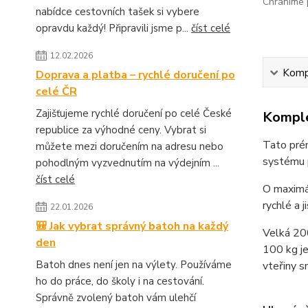
Chráníme p
nabídce cestovních tašek si vybere
opravdu každý! Připravili jsme p...
číst celé
12.02.2026
Kompl
Doprava a platba – rychlé doručení po
celé ČR
Zajišťujeme rychlé doručení po celé České
Komple
republice za výhodné ceny. Vybrat si
Tato prém
můžete mezi doručením na adresu nebo
systému p
pohodlným vyzvednutím na výdejním ...
číst celé
O maximál
rychlé a j
22.01.2026
🎒 Jak vybrat správný batoh na každý
Velká 200
den
100 kg je
Batoh dnes není jen na výlety. Používáme
vteřiny s
ho do práce, do školy i na cestování.
Správně zvolený batoh vám ulehčí