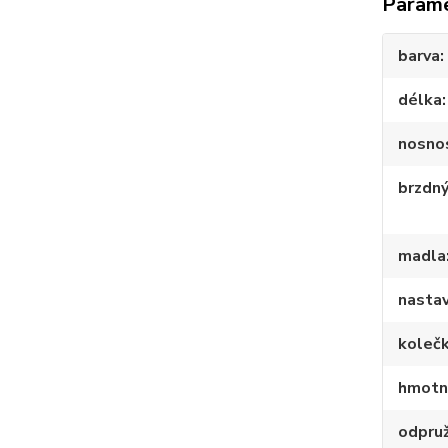
Param
barva
délka
nosno
brzdn
madla
nastav
kolečk
hmotn
odpru