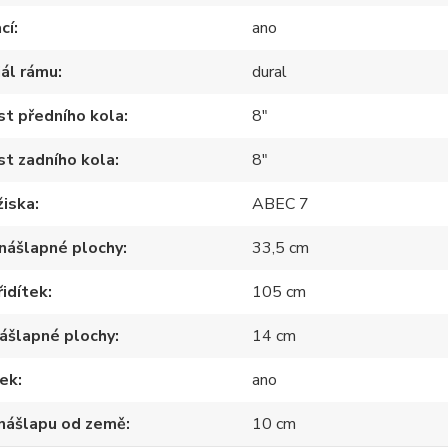
cí
ano
ál rámu
dural
st předního kola
8"
st zadního kola
8"
žiska
ABEC 7
nášlapné plochy
33,5 cm
řidítek
105 cm
nášlapné plochy
14 cm
nek
ano
 nášlapu od země
10 cm