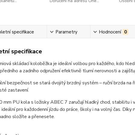
lanetu...
Doručení na adresu One...
Osobní o
etní specifikace
Parametry
Hodnocení
0
tní specifikace
iová skládací koloběžka je ideální volbou pro každého, kdo hl
ředního a zadního odpružení efektivně tlumí nerovnosti a zajišťuj
ní bezpečnost se stará dvojitý brzdný systém – ruční brzda na ř
isté zastavení.
 mm PU kola s ložisky ABEC 7 zaručují hladký chod, stabilitu i vy
 ideální pro každodenní jízdu do práce, školy i na volný čas. D
nadno složíte a přenesete.