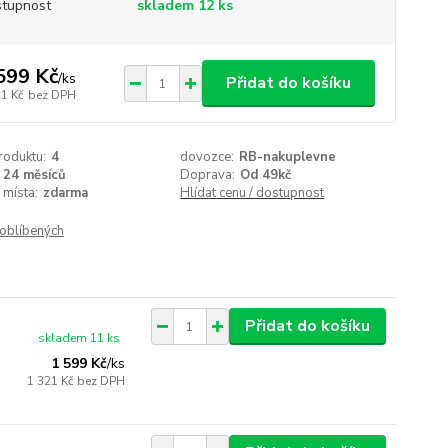
tupnost
skladem 12 ks
599 Kč
/
ks
Přidat do košíku
21 Kč
bez DPH
roduktu:
4
dovozce:
RB-nakuplevne
24 měsíců
Doprava:
Od 49kč
 místa:
zdarma
Hlídat cenu / dostupnost
oblíbených
Přidat do košíku
skladem 11 ks
1 599 Kč
/
ks
1 321 Kč
bez DPH