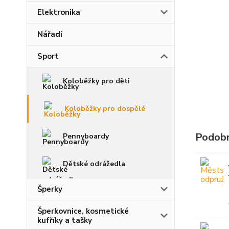
Elektronika
Nářadí
Sport
Koloběžky pro děti
Koloběžky pro dospělé
Podobn
Pennyboardy
Dětské odrážedla
Šperky
Šperkovnice, kosmetické
kufříky a tašky