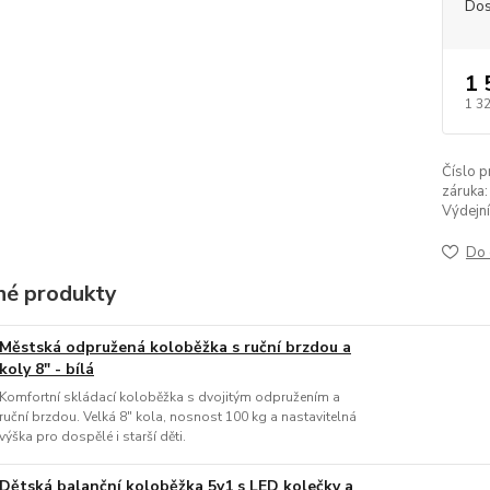
Dos
1 
1 3
Číslo p
záruka:
Výdejní
Do 
é produkty
Městská odpružená koloběžka s ruční brzdou a
koly 8" - bílá
Komfortní skládací koloběžka s dvojitým odpružením a
ruční brzdou. Velká 8" kola, nosnost 100 kg a nastavitelná
výška pro dospělé i starší děti.
Dětská balanční koloběžka 5v1 s LED kolečky a