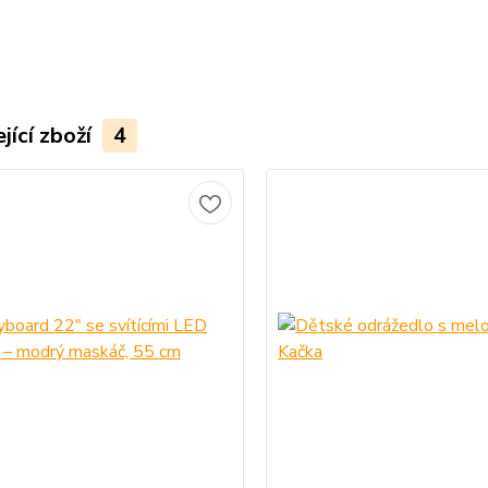
jící zboží
4