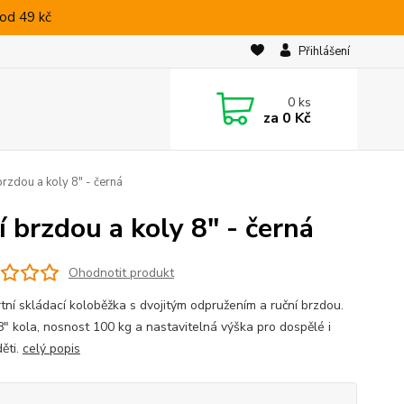
od 49 kč
Přihlášení
0
ks
za
0 Kč
rzdou a koly 8" - černá
 brzdou a koly 8" - černá
Ohodnotit produkt
tní skládací koloběžka s dvojitým odpružením a ruční brzdou.
8" kola, nosnost 100 kg a nastavitelná výška pro dospělé i
děti.
celý popis