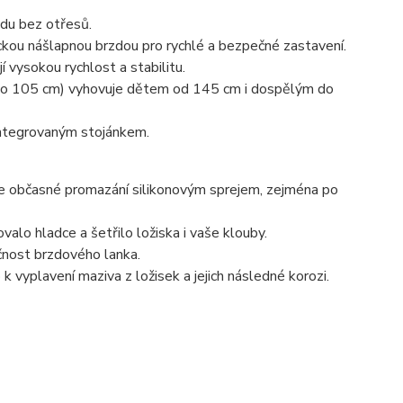
zdu bez otřesů.
ickou nášlapnou brzdou pro rychlé a bezpečné zastavení.
í vysokou rychlost a stabilitu.
 do 105 cm) vyhovuje dětem od 145 cm i dospělým do
 integrovaným stojánkem.
e občasné promazání silikonovým sprejem, zejména po
valo hladce a šetřilo ložiska i vaše klouby.
čnost brzdového lanka.
 k vyplavení maziva z ložisek a jejich následné korozi.