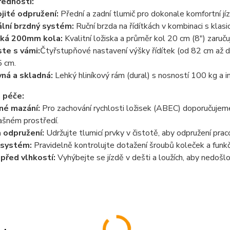
řednosti:
jité odpružení:
Přední a zadní tlumič pro dokonale komfortní jí
lní brzdný systém:
Ruční brzda na řídítkách v kombinaci s klas
lká 200mm kola:
Kvalitní ložiska a průměr kol 20 cm (8") zaručuj
te s vámi:
Čtyřstupňové nastavení výšky řídítek (od 82 cm až
 cm.
ná a skladná:
Lehký hliníkový rám (dural) s nosností 100 kg a
 péče:
lné mazání:
Pro zachování rychlosti ložisek (ABEC) doporučujem
rašném prostředí.
a odpružení:
Udržujte tlumicí prvky v čistotě, aby odpružení praco
 systém:
Pravidelně kontrolujte dotažení šroubů koleček a funk
 před vlhkostí:
Vyhýbejte se jízdě v dešti a loužích, aby nedošlo