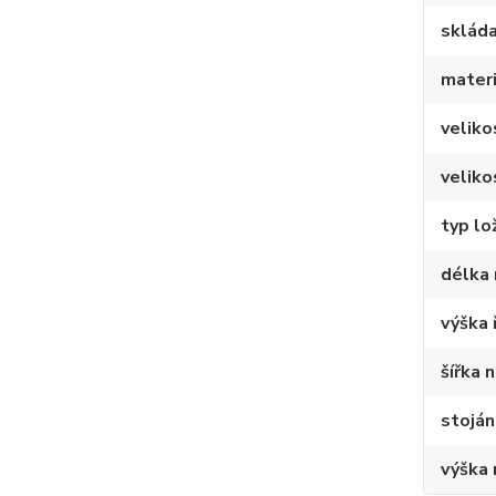
skláda
materi
veliko
veliko
typ lo
délka 
výška 
šířka 
stojá
výška