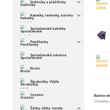
Deštníky a pláštěnky
Kabelky, ledvinky, batohy
Společenské kabelky
Peněženky
Společenské rukavice
Brože
Škrabošky, Vějíře
Ostatní
Balíme ek
Chráníme p
Šátky, šálky, tunely