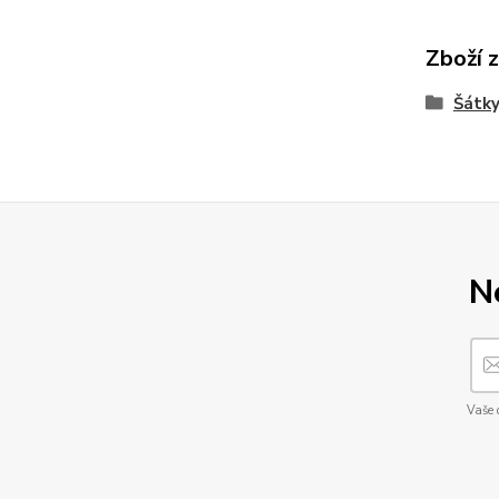
Zboží 
Šátky
N
Vaše 