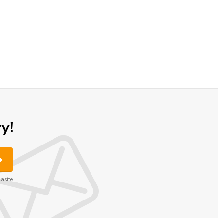
y!
asíte.