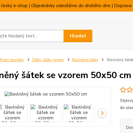
 český e-shop | Objednávky odesíláme do druhého dne | Doprava 
Hledat
ódní doplňky
Šátky, šálky, tunely
Bavlněné šátky
Bavlněný šáte
něný šátek se vzorem 50x50 cm
Stylov
do vla
Dos