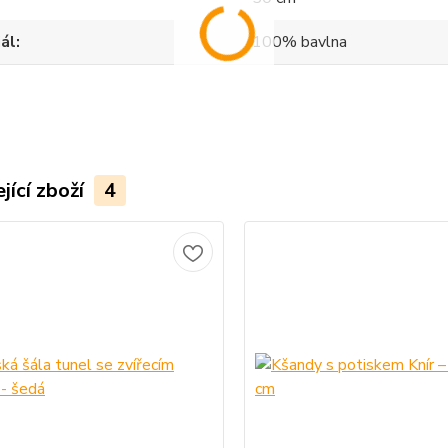
ál
100% bavlna
jící zboží
4