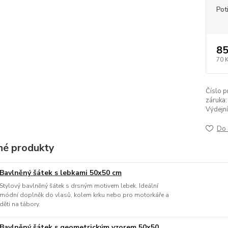
Pot
85
70 
Číslo p
záruka:
Výdejní
Do 
é produkty
Bavlněný šátek s lebkami 50x50 cm
Stylový bavlněný šátek s drsným motivem lebek. Ideální
módní doplněk do vlasů, kolem krku nebo pro motorkáře a
děti na tábory.
Bavlněný šátek s geometrickým vzorem 50x50