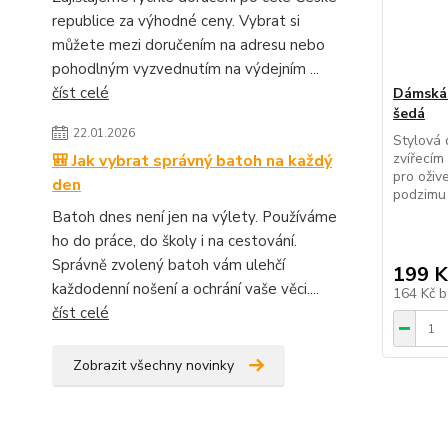
republice za výhodné ceny. Vybrat si
můžete mezi doručením na adresu nebo
pohodlným vyzvednutím na výdejním ...
číst celé
Dámská 
šedá
22.01.2026
Stylová 
zvířecím
🎒 Jak vybrat správný batoh na každý
pro oživ
den
podzimu 
Batoh dnes není jen na výlety. Používáme
ho do práce, do školy i na cestování.
Správně zvolený batoh vám ulehčí
199 K
každodenní nošení a ochrání vaše věci....
164 Kč
b
číst celé
Zobrazit všechny novinky