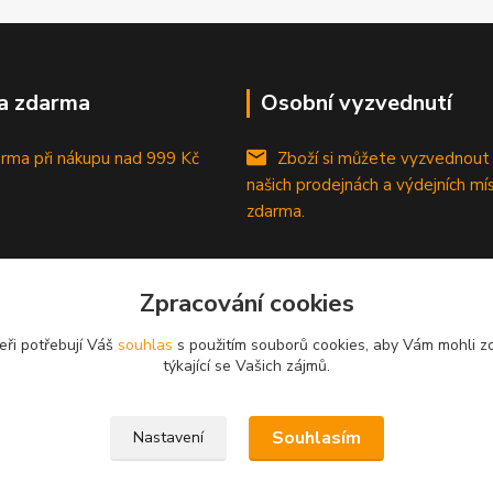
a zdarma
Osobní vyzvednutí
rma při nákupu
nad 999 Kč
Zboží si můžete vyzvednout
našich prodejnách a výdejních mí
zdarma.
Zpracování cookies
eři potřebují Váš
souhlas
s použitím souborů cookies, aby Vám mohli z
týkající se Vašich zájmů.
Souhlasím
Nastavení