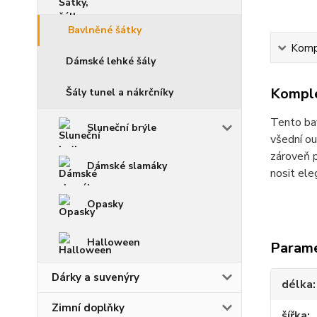
Bavlněné šátky
Kompl
Dámské lehké šály
Komple
Šály tunel a nákrčníky
Tento bav
Sluneční brýle
všední ou
zároveň p
Dámské slamáky
nosit ele
Opasky
Halloween
Param
Dárky a suvenýry
délka
Zimní doplňky
šířka