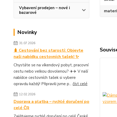
Vybavení prodejen – nové i
materi
bazarové
Novinky
31.07.2026
Souvise
🧳 Cestování bez starostí: Objevte
naši nabídku cestovních tašek! ✨
Chystáte se na víkendový pobyt, pracovní
cestu nebo velkou dovolenou? ✈️✈️ V naší
nabídce cestovních tašek si vybere
opravdu každý! Připravili jsme p...
číst celé
12.02.2026
Doprava a platba – rychlé doručení po
celé ČR
Zajišťujeme rychlé doručení po celé České