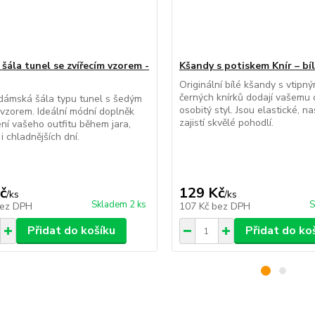
šála tunel se zvířecím vzorem -
Kšandy s potiskem Knír – bíl
Originální bílé kšandy s vtip
černých knírků dodají vašemu 
dámská šála typu tunel s šedým
osobitý styl. Jsou elastické, n
 vzorem. Ideální módní doplněk
zajistí skvělé pohodlí.
ení vašeho outfitu během jara,
i chladnějších dní.
č
129 Kč
/
ks
/
ks
Skladem 2 ks
S
ez DPH
107 Kč
bez DPH
Přidat do košíku
Přidat do ko