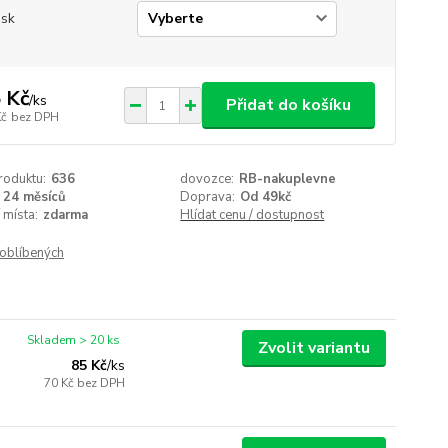
isk
 Kč
/
ks
Přidat do košíku
Kč
bez DPH
roduktu:
636
dovozce:
RB-nakuplevne
24 měsíců
Doprava:
Od 49kč
 místa:
zdarma
Hlídat cenu / dostupnost
oblíbených
Skladem > 20 ks
Zvolit variantu
85 Kč
/
ks
70 Kč
bez DPH