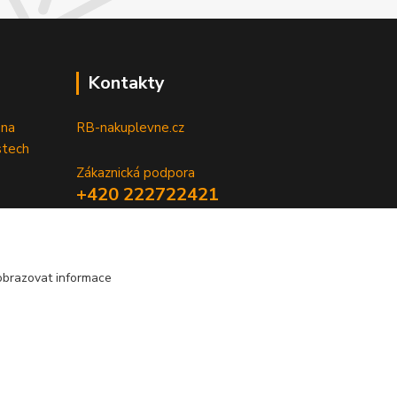
Kontakty
 na
RB-nakuplevne.cz
stech
Zákaznická podpora
+420 222722421
(Po-Pá, 8-17 hod.)
info@rb-nakuplevne.cz
obrazovat informace