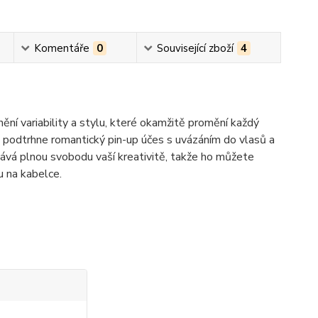
Komentáře
0
Související zboží
4
ní variability a stylu, které okamžitě promění každý
, podtrhne romantický pin-up účes s uvázáním do vlasů a
Dává plnou svobodu vaší kreativitě, takže ho můžete
u na kabelce.