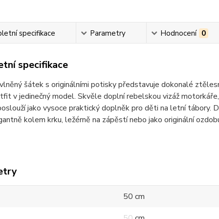
etní specifikace
Parametry
Hodnocení
0
tní specifikace
lněný šátek s originálními potisky představuje dokonalé ztělesně
tfit v jedinečný model. Skvěle doplní rebelskou vizáž motorkáře
oslouží jako vysoce praktický doplněk pro děti na letní tábory. 
gantně kolem krku, ležérně na zápěstí nebo jako originální ozdob
etry
50 cm
50 cm