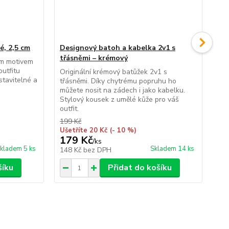
é, 2,5 cm
Designový batoh a kabelka 2v1 s
Dě
třásněmi – krémový
ným motivem
Leh
outfitu
120
Originální krémový batůžek 2v1 s
astavitelné a
39 
třásněmi. Díky chytrému popruhu ho
dru
můžete nosit na zádech i jako kabelku.
Stylový kousek z umělé kůže pro váš
outfit.
199 Kč
Ušetříte 20 Kč
(- 10 %)
179 Kč
79
/
ks
kladem 5 ks
Skladem 14 ks
148 Kč
bez DPH
65
šíku
Přidat do košíku