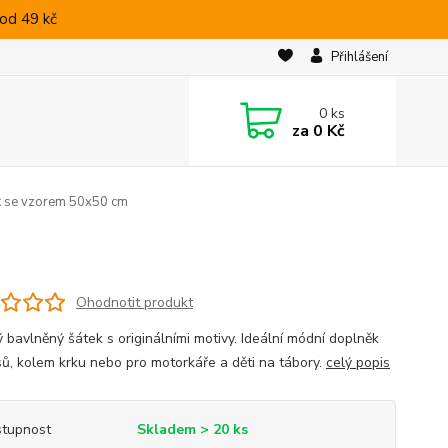
od 49 kč
Přihlášení
0
ks
za
0 Kč
k se vzorem 50x50 cm
Ohodnotit produkt
ý bavlněný šátek s originálními motivy. Ideální módní doplněk
sů, kolem krku nebo pro motorkáře a děti na tábory.
celý popis
tupnost
Skladem > 20 ks