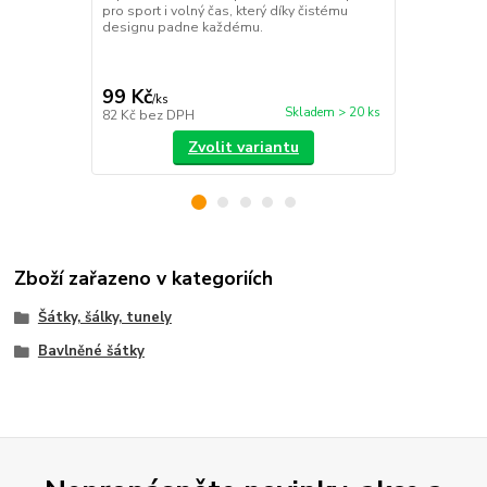
pro sport i volný čas, který díky čistému
brýlí a červe
designu padne každému.
Jsou plně nas
pohodlné na
99 Kč
129 Kč
/
ks
/
ks
Skladem > 20 ks
82 Kč
bez DPH
107 Kč
bez 
Zvolit variantu
Zboží zařazeno v kategoriích
Šátky, šálky, tunely
Bavlněné šátky