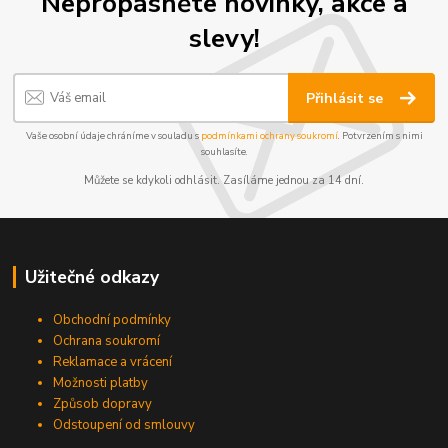
Nepropásněte novinky, akce a
slevy!
Přihlásit se
Vaše osobní údaje chráníme v souladu s
podmínkami ochrany soukromí
. Potvrzením s nimi
souhlasíte.
Můžete se kdykoli odhlásit. Zasíláme jednou za 14 dní.
Užitečné odkazy
Obchodní podmínky
Ochrana soukromí
Reklamace a vrácení
Možnosti platby
Způsob dopravy
Odstoupení od smlouvy