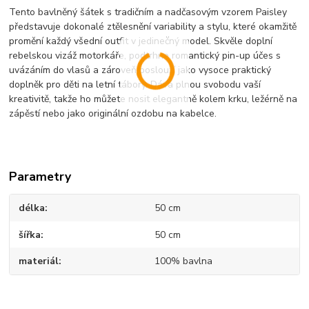
Tento bavlněný šátek s tradičním a nadčasovým vzorem Paisley
představuje dokonalé ztělesnění variability a stylu, které okamžitě
promění každý všední outfit v jedinečný model. Skvěle doplní
rebelskou vizáž motorkáře, podtrhne romantický pin-up účes s
uvázáním do vlasů a zároveň poslouží jako vysoce praktický
doplněk pro děti na letní tábory. Dává plnou svobodu vaší
kreativitě, takže ho můžete nosit elegantně kolem krku, ležérně na
zápěstí nebo jako originální ozdobu na kabelce.
Parametry
délka
50 cm
šířka
50 cm
materiál
100% bavlna