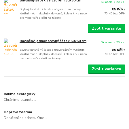
Bavlněný šátek se vzorem 50x50 cm
Skladem > 20 ks
Stylový bavlněný šátek s originálními motivy.
85 Kč
/
ks
Ideální módní doplněk do vlasů, kolem krku nebo
70 Kč
bez DPH
pro motorkáře a děti na tábory.
Zvolit variantu
Bavlněný jednobarevný šátek 50x50 cm
Skladem > 20 ks
Stylový bavlněný šátek s univerzálním využitím.
85 Kč
/
ks
Ideální módní doplněk do vlasů, kolem krku nebo
70 Kč
bez DPH
pro motorkáře a děti na tábory.
Zvolit variantu
Balíme ekologicky
Chráníme planetu...
Doprava zdarma
Doručení na adresu One...