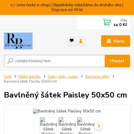
👉 Jsme český e-shop | Objednávky odesíláme do druhého dne |
Doprava od 49 kč
0
ks
za
0 Kč
Menu
Hledat
Úvod
Módní doplňky
Šátky, šálky, tunely
Bavlněné šátky
Bavlněný šátek Paisley 50x50 cm
Bavlněný šátek Paisley 50x50 cm