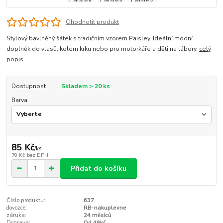
Ohodnotit produkt
Stylový bavlněný šátek s tradičním vzorem Paisley. Ideální módní
doplněk do vlasů, kolem krku nebo pro motorkáře a děti na tábory.
celý
popis
Dostupnost
Skladem > 20 ks
Barva
85 Kč
/
ks
70 Kč
bez DPH
Přidat do košíku
Číslo produktu:
637
dovozce:
RB-nakuplevne
záruka:
24 měsíců
Doprava:
Od 49kč