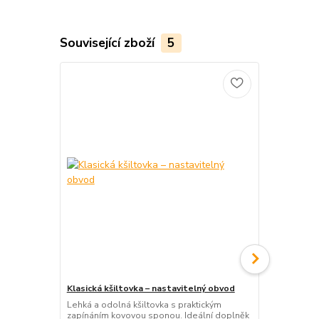
Související zboží
5
Klasická kšiltovka – nastavitelný obvod
Kšandy s pot
cm
Lehká a odolná kšiltovka s praktickým
zapínáním kovovou sponou. Ideální doplněk
Originální b