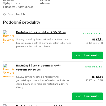
Výdejní místa:
zdarma
Hlídat cenu / dostupnost
Do oblíbených
Podobné produkty
Bavlněný šátek s lebkami 50x50 cm
Skladem > 20 ks
Stylový bavlněný šátek s drsným motivem lebek.
85 Kč
/
ks
Ideální módní doplněk do vlasů, kolem krku nebo
70 Kč
bez DPH
pro motorkáře a děti na tábory.
Zvolit variantu
Bavlněný šátek s geometrickým
Skladem 17 ks
vzorem 50x50 cm
Stylový bavlněný šátek s nadčasovými
85 Kč
/
ks
geometrickými vzory. Ideální módní doplněk do
70 Kč
bez DPH
vlasů, kolem krku nebo pro motorkáře a děti na
tábory.
Zvolit variantu