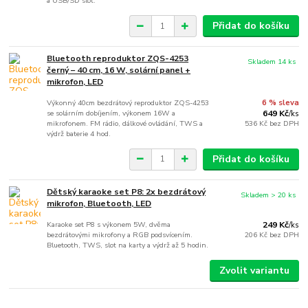
a USB/SD slot.
Přidat do košíku
Bluetooth reproduktor ZQS-4253
Skladem 14 ks
černý – 40 cm, 16 W, solární panel +
mikrofon, LED
Výkonný 40cm bezdrátový reproduktor ZQS-4253
6 % sleva
se solárním dobíjením, výkonem 16W a
649 Kč
/
ks
mikrofonem. FM rádio, dálkové ovládání, TWS a
536 Kč
bez DPH
výdrž baterie 4 hod.
Přidat do košíku
Dětský karaoke set P8: 2x bezdrátový
Skladem > 20 ks
mikrofon, Bluetooth, LED
Karaoke set P8 s výkonem 5W, dvěma
249 Kč
/
ks
bezdrátovými mikrofony a RGB podsvícením.
206 Kč
bez DPH
Bluetooth, TWS, slot na karty a výdrž až 5 hodin.
Zvolit variantu