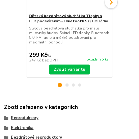
Dětská bezdrátová sluchátka Tlapky s
Dětský digi
LED podsvícením – Bluetooth 5.0, FM rádio
tiskem – ter
papíru, Full
Stylová bezdrátová sluchátka pro malé
milovníky hudby. Svítící LED tlapky, Bluetooth
Foťte a hned 
5.0, FM rádio a měkké polstrování pro
s černobílým
maximální pohodlí.
Balení obsahu
filtry.
299 Kč
449 Kč
/
ks
/
ks
Skladem 5 ks
247 Kč
bez DPH
371 Kč
bez 
Zvolit variantu
Zboží zařazeno v kategoriích
Reproduktory
Elektronika
Bezdrátové reproduktory