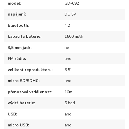
model
GD-692
napájení
DC 5V
bluetooth
4.2
kapacita baterie
1500 mAh
3,5 mm jack
ne
FM rádio
ano
velikost reproduktoru
6.5“
micro SD/SDHC
ano
přenosová vzdálenost
10m
výdrž baterie
5 hod
USB
ano
micro USB
ano