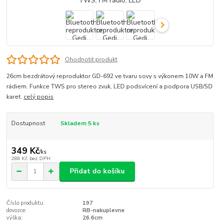
Ohodnotit produkt
26cm bezdrátový reproduktor GD-692 ve tvaru sovy s výkonem 10W a FM
rádiem. Funkce TWS pro stereo zvuk, LED podsvícení a podpora USB/SD
karet.
celý popis
Dostupnost
Skladem 5 ks
349 Kč
/
ks
288 Kč
bez DPH
Přidat do košíku
Číslo produktu:
197
dovozce:
RB-nakuplevne
výška:
26.6cm