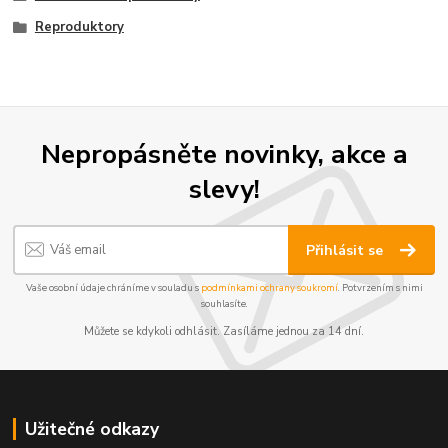
Reproduktory
Nepropásněte novinky, akce a
slevy!
Přihlásit se
Vaše osobní údaje chráníme v souladu s
podmínkami ochrany soukromí
. Potvrzením s nimi
souhlasíte.
Můžete se kdykoli odhlásit. Zasíláme jednou za 14 dní.
Užitečné odkazy