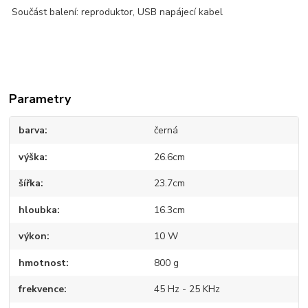
Součást balení: reproduktor, USB napájecí kabel
Parametry
barva
černá
výška
26.6cm
šířka
23.7cm
hloubka
16.3cm
výkon
10 W
hmotnost
800 g
frekvence
45 Hz - 25 KHz