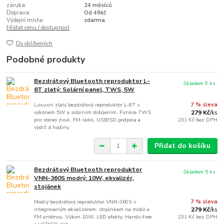
záruka:
24 měsíců
Doprava:
Od 49kč
Výdejní místa:
zdarma
Hlídat cenu / dostupnost
Do oblíbených
Podobné produkty
Bezdrátový Bluetooth reproduktor L-
Skladem 9 ks
8T zlatý: Solární panel, TWS, 5W
Luxusní zlatý bezdrátový reproduktor L-8T s
7 % sleva
výkonem 5W a solárním dobíjením. Funkce TWS
279 Kč
/
ks
pro stereo zvuk, FM rádio, USB/SD podpora a
231 Kč
bez DPH
výdrž 4 hodiny.
Přidat do košíku
Bezdrátový Bluetooth reproduktor
Skladem 5 ks
VNN-360S modrý: 10W, ekvalizér,
stojánek
Modrý bezdrátový reproduktor VNN-360S s
7 % sleva
integrovaným ekvalizérem, stojánkem na mobil a
279 Kč
/
ks
FM anténou. Výkon 10W, LED efekty, Hands-free
231 Kč
bez DPH