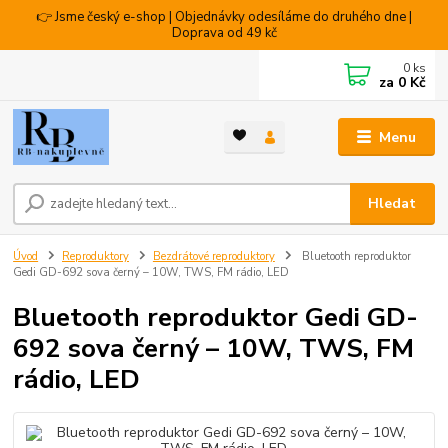
👉 Jsme český e-shop | Objednávky odesíláme do druhého dne |
Doprava od 49 kč
0
ks
za
0 Kč
Menu
Hledat
Úvod
Reproduktory
Bezdrátové reproduktory
Bluetooth reproduktor
Gedi GD-692 sova černý – 10W, TWS, FM rádio, LED
Bluetooth reproduktor Gedi GD-
692 sova černý – 10W, TWS, FM
rádio, LED