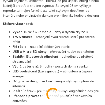
vytváří příjemnou atmosféru, kterou lze pro úsporu energie nebo
klidnější prostředí snadno vypnout. Se svými 26 cm výšky je
reproduktor nejen funkční, ale také stylovým doplňkem do
interiéru nebo originálním dárkem pro milovníky hudby a designu.
Klíčové vlastnosti:
Výkon 10 W / 6,5" měnič
– čistý a dynamický zvuk
TWS funkce
– propojení dvou reproduktorů pro stereo
efekt
FM rádio
– naladění oblíbených stanic
USB a Micro SD sloty
– přehrávání hudby bez telefon
Stabilní Bluetooth připojení
– pohodlné bezdrátové
streamování
Výdrž baterie až 5 hodin
– poslech doma i venku
LED podsvícení (lze vypnout)
– atmosféra a úspora
energie
Originální design ve tvaru sovy
– stylový doplněk do
interiéru
Ideální dárek
– pro milovníky hudby i originálního designu
Přenosné provedení
– snadné použití při venkovních
aktivitách