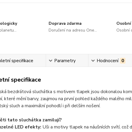
ologicky
Doprava zdarma
Osobní 
lanetu...
Doručení na adresu One...
Osobní o
etní specifikace
Parametry
Hodnocení
0
tní specifikace
ská bezdrátová sluchátka s motivem tlapek
jsou dokonalou komb
í
, které mění barvy, zaujmou na první pohled každého malého mi
ětský sluch a maximální pohodlí i při delším nošení.
děti tato sluchátka zamilují?
zelné LED efekty:
Uši a motivy tlapek na náušnících svítí, co