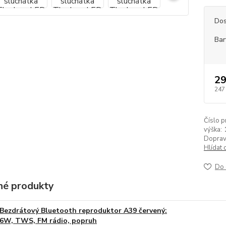
Dos
Bar
29
247
Číslo p
výška:
Doprav
Hlídat 
Do 
é produkty
Bezdrátový Bluetooth reproduktor A39 červený:
6W, TWS, FM rádio, popruh