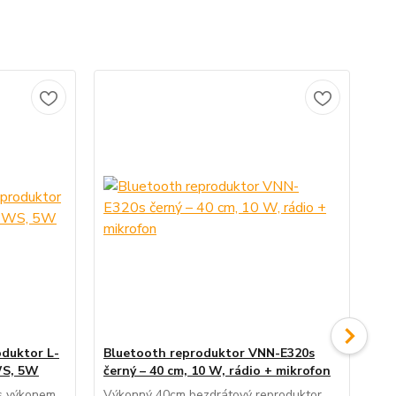
oduktor L-
Bluetooth reproduktor VNN-E320s
Be
WS, 5W
černý – 40 cm, 10 W, rádio + mikrofon
HF
 s výkonem
Výkonný 40cm bezdrátový reproduktor
Ele