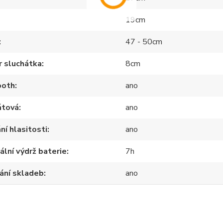
19cm
47 - 50cm
r sluchátka
8cm
ooth
ano
átová
ano
ní hlasitosti
ano
lní výdrž baterie
7h
ání skladeb
ano