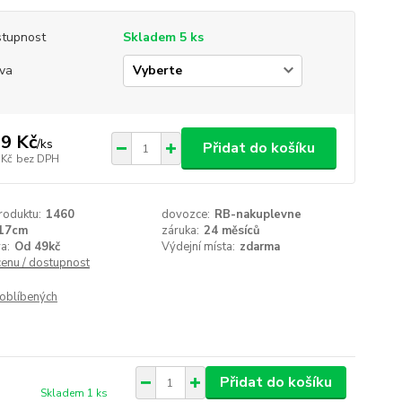
tupnost
Skladem 5 ks
va
9 Kč
/
ks
Přidat do košíku
 Kč
bez DPH
roduktu:
1460
dovozce:
RB-nakuplevne
17cm
záruka:
24 měsíců
a:
Od 49kč
Výdejní místa:
zdarma
cenu / dostupnost
oblíbených
Přidat do košíku
Skladem 1 ks