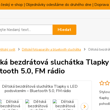
 český e-shop | Objednávky odesíláme do druhého dne | Doprava 
Hledat
ětský svět
Dětské fotoaparáty a bluetooth sluchátka
Dětská bezdrát
ká bezdrátová sluchátka Tlapky
tooth 5.0, FM rádio
Stylov
tlapky
pohodl