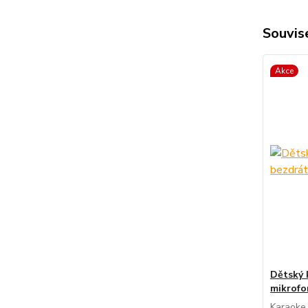
Souvise
Akce
Dětský 
mikrofo
Karaoke