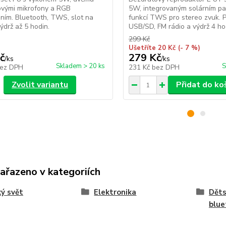
ovými mikrofony a RGB
5W, integrovaným solárním p
ním. Bluetooth, TWS, slot na
funkcí TWS pro stereo zvuk. 
výdrž až 5 hodin.
USB/SD, FM rádio a výdrž 4 ho
299 Kč
Ušetříte 20 Kč
(- 7 %)
č
279 Kč
/
ks
/
ks
Skladem > 20 ks
S
ez DPH
231 Kč
bez DPH
Zvolit variantu
Přidat do ko
zařazeno v kategoriích
ý svět
Elektronika
Děts
blue