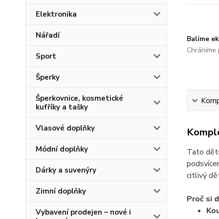
Elektronika
Nářadí
Balíme ek
Chráníme p
Sport
Šperky
Šperkovnice, kosmetické
Kompl
kufříky a tašky
Vlasové doplňky
Komple
Módní doplňky
Tato
dět
podsvícen
Dárky a suvenýry
citlivý d
Zimní doplňky
Proč si 
Kou
Vybavení prodejen – nové i