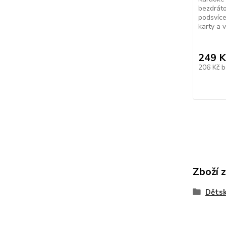
bezdrát
podsvíce
karty a 
249 K
206 Kč
b
Zboží 
Dětsk