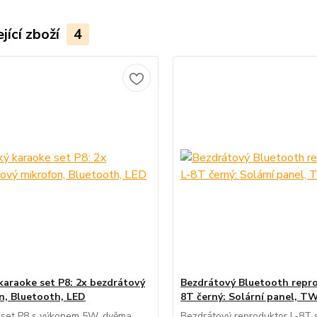
jící zboží
4
karaoke set P8: 2x bezdrátový
Bezdrátový Bluetooth repr
n, Bluetooth, LED
8T černý: Solární panel, T
 set P8 s výkonem 5W, dvěma
Bezdrátový reproduktor L-8T