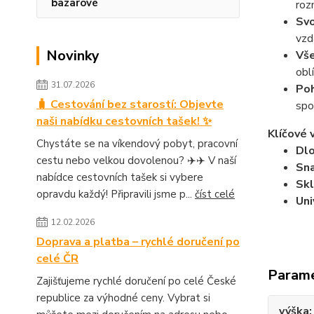
bazarové
roz
Svo
vzd
Novinky
Vše
obl
31.07.2026
Poh
🧳 Cestování bez starostí: Objevte
spo
naši nabídku cestovních tašek! ✨
Klíčové 
Chystáte se na víkendový pobyt, pracovní
Dlo
cestu nebo velkou dovolenou? ✈️✈️ V naší
Sna
nabídce cestovních tašek si vybere
Skl
opravdu každý! Připravili jsme p...
číst celé
Uni
12.02.2026
Doprava a platba – rychlé doručení po
celé ČR
Param
Zajišťujeme rychlé doručení po celé České
republice za výhodné ceny. Vybrat si
výška