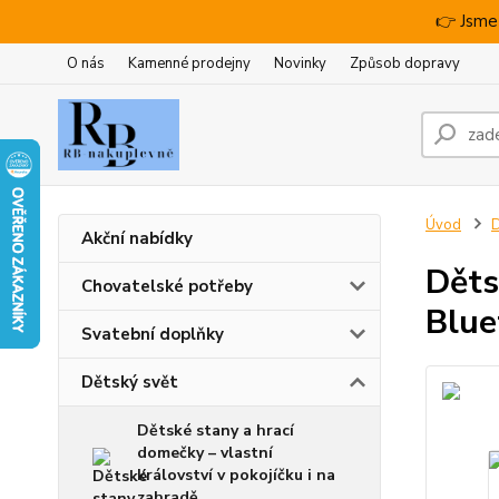
👉 Jsme
O nás
Kamenné prodejny
Novinky
Způsob dopravy
Úvod
D
Akční nabídky
Děts
Chovatelské potřeby
Blue
Svatební doplňky
Dětský svět
Dětské stany a hrací
domečky – vlastní
království v pokojíčku i na
zahradě