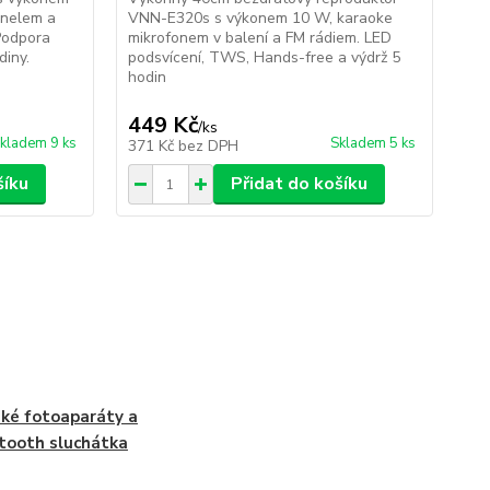
anelem a
VNN-E320s s výkonem 10 W, karaoke
HF
Podpora
mikrofonem v balení a FM rádiem. LED
FM 
diny.
podsvícení, TWS, Hands-free a výdrž 5
ste
hodin
449 Kč
2
/
ks
kladem 9 ks
Skladem 5 ks
371 Kč
bez DPH
24
šíku
Přidat do košíku
ké fotoaparáty a
tooth sluchátka