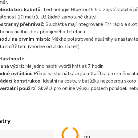
měr.
boda bez kabelů:
Technologie
Bluetooth 5.0
zajistí stabilní 
álenost 10 metrů. Už žádné zamotané dráty!
stranný přehrávač:
Sluchátka mají integrované
FM rádio
a slot
íbenou hudbu i bez připojeného telefonu.
odlí na prvním místě:
Měkké polstrované náušníky a nastaviteln
lu s dítětem (vhodné od 3 do 15 let).
vlastnosti:
uhá výdrž:
Na jedno nabití vydrží hrát
až 7 hodin
.
dné ovládání:
Přímo na sluchátkách jsou tlačítka pro změnu hla
ádací konstrukce:
Ideální na cesty, v batůžku nezaberou skoro
verzální použití:
Skvělá pro online výuku, poslech pohádek nebo 
etry
17cm