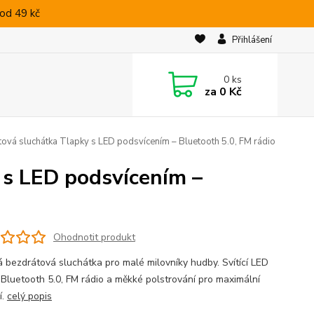
od 49 kč
Přihlášení
0
ks
za
0 Kč
ová sluchátka Tlapky s LED podsvícením – Bluetooth 5.0, FM rádio
 s LED podsvícením –
Ohodnotit produkt
á bezdrátová sluchátka pro malé milovníky hudby. Svítící LED
, Bluetooth 5.0, FM rádio a měkké polstrování pro maximální
í.
celý popis