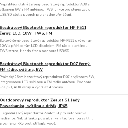
Nepřehlédnutelný červený bezdrátový reproduktor A39 s
výkonem 6W a FM anténou. TWS funkce pro stereo zvuk,
USB/SD slot a popruh pro snadné přenášení.
Bezdrátový Bluetooth reproduktor HF-F511
černý: LCD, 10W, TWS, FM
Stylový černý bezdrátový reproduktor HF-F511 s výkonem
10W a přehledným LCD displejem. FM rádio s anténou,
TWS stereo, Hands-free a podpora USB/SD.
Bezdrátový Bluetooth reproduktor D07 černý:
FM rádio, svítilna, 5W
Praktický 26cm bezdrátový reproduktor D07 s výkonem 5W,
integrovanou LED svítilnou a FM rádio anténou. Podpora
USB/SD, AUX vstup a výdrž až 4 hodiny.
Outdoorový reproduktor Zealot S1 šedý:
Powerbanka, svítilna a držák, IPX5
Elegantní šedý reproduktor Zealot S1 pro outdoorové
nadšence. Nabízí funkci powerbanky, integrovanou svítilnu
a ochranu IPX5 proti stříkající vodě.