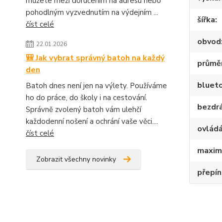
můžete mezi doručením na adresu nebo
pohodlným vyzvednutím na výdejním ...
šířka
číst celé
obvod
22.01.2026
🎒 Jak vybrat správný batoh na každý
průmě
den
bluet
Batoh dnes není jen na výlety. Používáme
ho do práce, do školy i na cestování.
bezdr
Správně zvolený batoh vám ulehčí
každodenní nošení a ochrání vaše věci....
ovládá
číst celé
maximá
Zobrazit všechny novinky
přepín