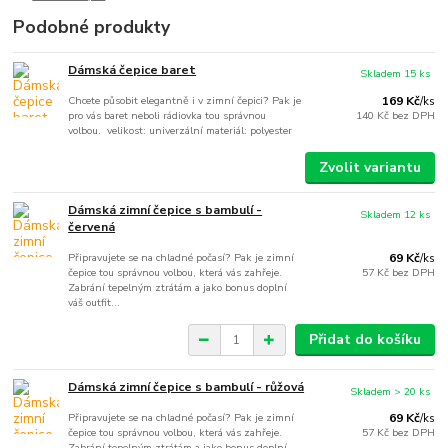
Podobné produkty
Dámská čepice baret
Skladem 15 ks
Chcete působit elegantně i v zimní čepici? Pak je
169 Kč
/
ks
pro vás baret neboli rádiovka tou správnou
140 Kč
bez DPH
volbou. velikost: univerzální materiál: polyester
Zvolit variantu
Dámská zimní čepice s bambulí -
Skladem 12 ks
červená
Připravujete se na chladné počasí? Pak je zimní
69 Kč
/
ks
čepice tou správnou volbou, která vás zahřeje.
57 Kč
bez DPH
Zabrání tepelným ztrátám a jako bonus doplní
váš outfit...
Přidat do košíku
Dámská zimní čepice s bambulí - růžová
Skladem > 20 ks
Připravujete se na chladné počasí? Pak je zimní
69 Kč
/
ks
čepice tou správnou volbou, která vás zahřeje.
57 Kč
bez DPH
Zabrání tepelným ztrátám a jako bonus doplní