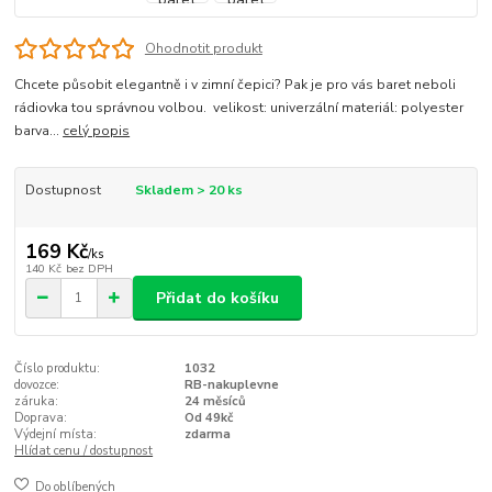
Ohodnotit produkt
Chcete působit elegantně i v zimní čepici? Pak je pro vás baret neboli
rádiovka tou správnou volbou. velikost: univerzální materiál: polyester
barva...
celý popis
Dostupnost
Skladem > 20 ks
169 Kč
/
ks
140 Kč
bez DPH
Přidat do košíku
Číslo produktu:
1032
dovozce:
RB-nakuplevne
záruka:
24 měsíců
Doprava:
Od 49kč
Výdejní místa:
zdarma
Hlídat cenu / dostupnost
Do oblíbených