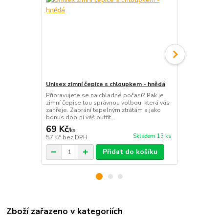
Unisex zimní čepice s chloupkem - hnědá
Unisex zimní
Připravujete se na chladné počasí? Pak je
Připravujete
zimní čepice tou správnou volbou, která vás
zimní čepice
zahřeje. Zabrání tepelným ztrátám a jako
zahřeje. Zab
bonus doplní váš outfit...
bonus doplní 
69 Kč
69 Kč
/
ks
/
ks
Skladem 13 ks
57 Kč
bez DPH
57 Kč
bez D
Přidat do košíku
Zboží zařazeno v kategoriích