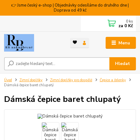
👉 Jsme český e-shop | Objednávky odesíláme do druhého dne |
Doprava od 49 kč
0
ks
za
0 Kč
Menu
Hledat
Úvod
Zimní doplňky
Zimní doplňky pro dospělé
Čepice a čelenky
Dámská čepice baret chlupatý
Dámská čepice baret chlupatý