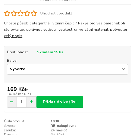
Ohodnotit produkt
Chcete působit elegantně i v zimní čepici? Pak je pro vás baret neboli
rádiovka tou správnou volbou. velikost: univerzální materiál: polyester
celý popis
Dostupnost
Skladem 15 ks
Barva
169 Kč
/
ks
140 Kč
bez DPH
Přidat do košíku
Číslo produktu:
1030
dovozce:
RB-nakuplevne
záruka:
24 měsíců
Doprava:
Od 49kč