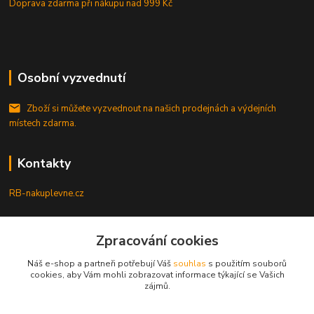
Doprava zdarma při nákupu
nad 999 Kč
Osobní vyzvednutí
Zboží si můžete vyzvednout na našich prodejnách a výdejních
místech zdarma.
Kontakty
RB-nakuplevne.cz
Zákaznická podpora
Zpracování cookies
+420 222722421
(Po-Pá, 8-17 hod.)
Náš e-shop a partneři potřebují Váš
souhlas
s použitím souborů
cookies, aby Vám mohli zobrazovat informace týkající se Vašich
info@rb-nakuplevne.cz
zájmů.