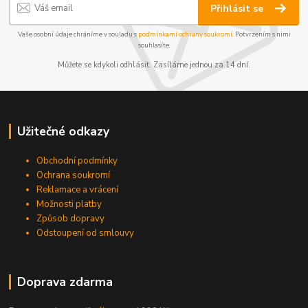
Přihlásit se
Vaše osobní údaje chráníme v souladu s
podmínkami ochrany soukromí
. Potvrzením s nimi
souhlasíte.
Můžete se kdykoli odhlásit. Zasíláme jednou za 14 dní.
Užitečné odkazy
Obchodní podmínky
Ochrana soukromí
Reklamace a vrácení
Možnosti platby
Způsob dopravy
Odstoupení od smlouvy
Doprava zdarma