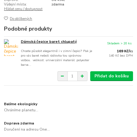
Výdejní místa:
zdarma
Hlídat cenu / dostupnost
Do oblíbených
Podobné produkty
Dámská čepice baret chlupatý
Skladem > 20 ks
Chcete působit elegantně i v zimní čepici? Pak je
169 Kč
/
ks
pro vás baret neboli rádiovka tou správnou
140 Kč
bez DPH
volbou. velikost: univerzální materiál: polyester
barva...
Přidat do košíku
Balíme ekologicky
Chráníme planetu...
Doprava zdarma
Doručení na adresu One...