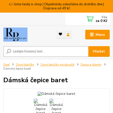
👉 Jsme český e-shop | Objednávky odesíláme do druhého dne |
Doprava od 49 kč
0
ks
za
0 Kč
Menu
Hledat
Úvod
Zimní doplňky
Zimní doplňky pro dospělé
Čepice a čelenky
Dámská čepice baret
Dámská čepice baret