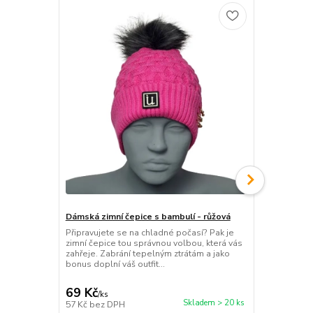
Dámská zimní čepice s bambulí - růžová
Dámská zimn
růžová
Připravujete se na chladné počasí? Pak je
zimní čepice tou správnou volbou, která vás
Připravujete
zahřeje. Zabrání tepelným ztrátám a jako
zimní čepice
bonus doplní váš outfit...
zahřeje. Zab
bonus doplní 
69 Kč
69 Kč
/
ks
/
ks
Skladem > 20 ks
57 Kč
bez DPH
57 Kč
bez D