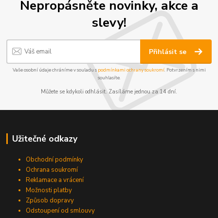
Nepropásněte novinky, akce a
slevy!
Přihlásit se
Vaše osobní údaje chráníme v souladu s
podmínkami ochrany soukromí
. Potvrzením s nimi
souhlasíte.
Můžete se kdykoli odhlásit. Zasíláme jednou za 14 dní.
Užitečné odkazy
Obchodní podmínky
Ochrana soukromí
Reklamace a vrácení
Možnosti platby
Způsob dopravy
Odstoupení od smlouvy