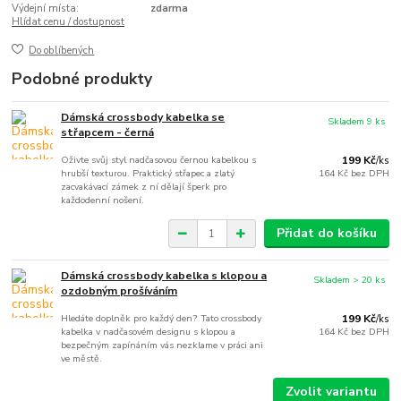
Výdejní místa:
zdarma
Hlídat cenu / dostupnost
Do oblíbených
Podobné produkty
Dámská crossbody kabelka se
Skladem 9 ks
střapcem - černá
Oživte svůj styl nadčasovou černou kabelkou s
199 Kč
/
ks
hrubší texturou. Praktický střapec a zlatý
164 Kč
bez DPH
zacvakávací zámek z ní dělají šperk pro
každodenní nošení.
Přidat do košíku
Dámská crossbody kabelka s klopou a
Skladem > 20 ks
ozdobným prošíváním
Hledáte doplněk pro každý den? Tato crossbody
199 Kč
/
ks
kabelka v nadčasovém designu s klopou a
164 Kč
bez DPH
bezpečným zapínáním vás nezklame v práci ani
ve městě.
Zvolit variantu