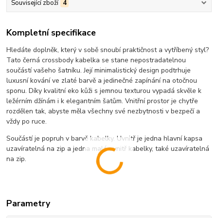
Související zboží
4
Kompletní specifikace
Hledáte doplněk, který v sobě snoubí praktičnost a vytříbený styl?
Tato černá crossbody kabelka se stane nepostradatelnou
součástí vašeho šatníku. Její minimalistický design podtrhuje
luxusní kování ve zlaté barvě a jedinečné zapínání na otočnou
sponu. Díky kvalitní eko kůži s jemnou texturou vypadá skvěle k
ležérním džínám i k elegantním šatům. Vnitřní prostor je chytře
rozdělen tak, abyste měla všechny své nezbytnosti v bezpečí a
vždy po ruce.
Součástí je popruh v barvě kabelky. Uvnitř je jedna hlavní kapsa
uzavíratelná na zip a jedna malá uvnitř kabelky, také uzavíratelná
na zip.
Parametry