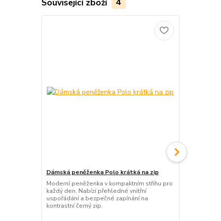
Související zboží
4
Dámská peněženka Polo krátká na zip
Manikúra – 
Moderní peněženka v kompaktním střihu pro
Praktická ma
každý den. Nabízí přehledné vnitřní
Stylový suven
uspořádání a bezpečné zapínání na
na cesty pro
kontrastní černý zip.