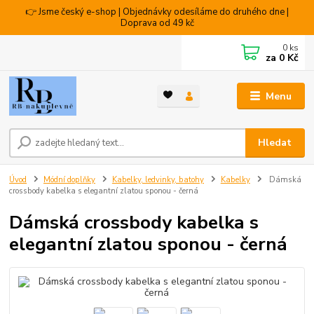
👉 Jsme český e-shop | Objednávky odesíláme do druhého dne |
Doprava od 49 kč
0
ks
za
0 Kč
Menu
Hledat
Úvod
Módní doplňky
Kabelky, ledvinky, batohy
Kabelky
Dámská
crossbody kabelka s elegantní zlatou sponou - černá
Dámská crossbody kabelka s
elegantní zlatou sponou - černá