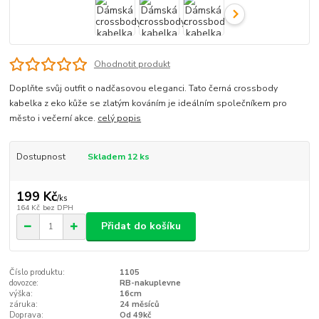
Ohodnotit produkt
Doplňte svůj outfit o nadčasovou eleganci. Tato černá crossbody
kabelka z eko kůže se zlatým kováním je ideálním společníkem pro
město i večerní akce.
celý popis
Dostupnost
Skladem 12 ks
199 Kč
/
ks
164 Kč
bez DPH
Přidat do košíku
Číslo produktu:
1105
dovozce:
RB-nakuplevne
výška:
16cm
záruka:
24 měsíců
Doprava:
Od 49kč