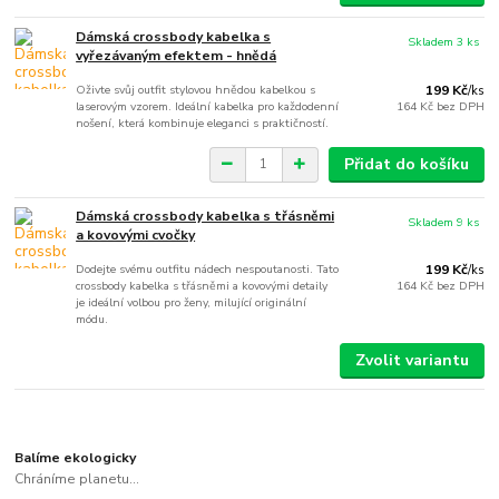
Dámská crossbody kabelka s
Skladem 3 ks
vyřezávaným efektem - hnědá
Oživte svůj outfit stylovou hnědou kabelkou s
199 Kč
/
ks
laserovým vzorem. Ideální kabelka pro každodenní
164 Kč
bez DPH
nošení, která kombinuje eleganci s praktičností.
Přidat do košíku
Dámská crossbody kabelka s třásněmi
Skladem 9 ks
a kovovými cvočky
Dodejte svému outfitu nádech nespoutanosti. Tato
199 Kč
/
ks
crossbody kabelka s třásněmi a kovovými detaily
164 Kč
bez DPH
je ideální volbou pro ženy, milující originální
módu.
Zvolit variantu
Balíme ekologicky
Chráníme planetu...