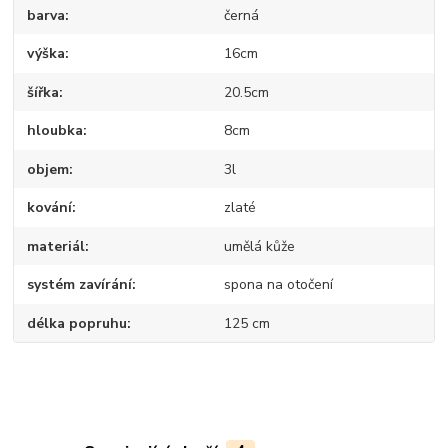
barva
černá
výška
16cm
šířka
20.5cm
hloubka
8cm
objem
3l
kování
zlaté
materiál
umělá kůže
systém zavírání
spona na otočení
délka popruhu
125 cm