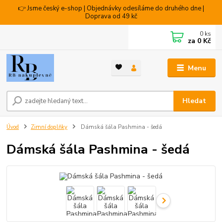
👉 Jsme český e-shop | Objednávky odesíláme do druhého dne |
Doprava od 49 kč
0
ks
za
0 Kč
Menu
Hledat
Úvod
Zimní doplňky
Dámská šála Pashmina - šedá
Dámská šála Pashmina - šedá