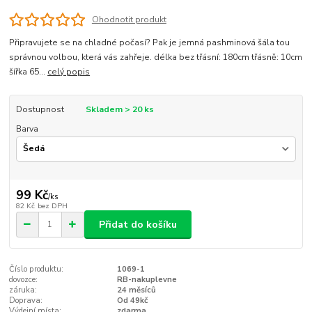
Ohodnotit produkt
Připravujete se na chladné počasí? Pak je jemná pashminová šála tou
správnou volbou, která vás zahřeje. délka bez třásní: 180cm třásně: 10cm
šířka 65...
celý popis
Dostupnost
Skladem > 20 ks
Barva
99 Kč
/
ks
82 Kč
bez DPH
Přidat do košíku
Číslo produktu:
1069-1
dovozce:
RB-nakuplevne
záruka:
24 měsíců
Doprava:
Od 49kč
Výdejní místa:
zdarma