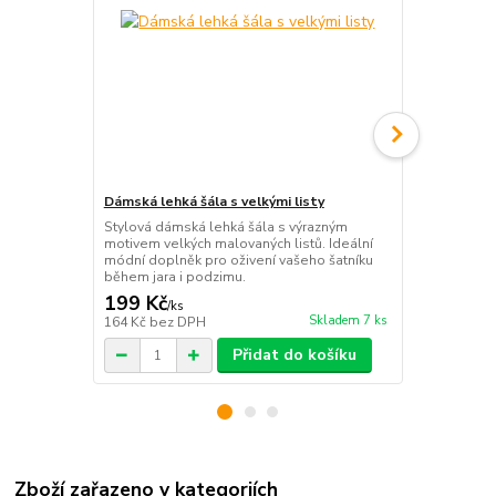
Dámská lehká šála s velkými listy
Dámská šála
Stylová dámská lehká šála s výrazným
Dámská vzoro
motivem velkých malovaných listů. Ideální
doplňkem, jak
módní doplněk pro oživení vašeho šatníku
délka: 190 c
během jara i podzimu.
materiál: po
199 Kč
199 Kč
/
ks
/
ks
Skladem 7 ks
164 Kč
bez DPH
164 Kč
bez 
Přidat do košíku
Zboží zařazeno v kategoriích