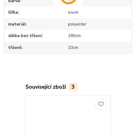
barva
šedá
šířka
65cm
materiál
polyester
délka bez třásní
180cm
třásně
10cm
Související zboží
3