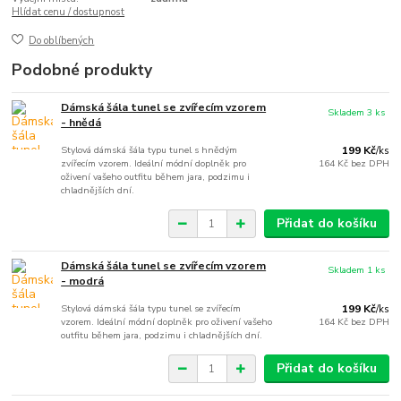
Hlídat cenu / dostupnost
Do oblíbených
Podobné produkty
Dámská šála tunel se zvířecím vzorem
Skladem 3 ks
- hnědá
Stylová dámská šála typu tunel s hnědým
199 Kč
/
ks
zvířecím vzorem. Ideální módní doplněk pro
164 Kč
bez DPH
oživení vašeho outfitu během jara, podzimu i
chladnějších dní.
Přidat do košíku
Dámská šála tunel se zvířecím vzorem
Skladem 1 ks
- modrá
Stylová dámská šála typu tunel se zvířecím
199 Kč
/
ks
vzorem. Ideální módní doplněk pro oživení vašeho
164 Kč
bez DPH
outfitu během jara, podzimu i chladnějších dní.
Přidat do košíku