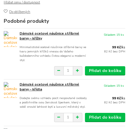
Hlídat cenu / dostupnost
Do oblíbených
Podobné produkty
Dámské ocelové náušnice stříbrné
Skladem 15 ks
barvy – křížky
Minimalistické ocelové náušnice stříbrné barvy ve
99 Kč
/
ks
tvaru jemných křížků vnesou do Vašeho
82 Kč
bez DPH
každodenního vzhledu čistou eleganci a moderní
styl.
Přidat do košíku
Dámské ocelové náušnice stříbrné
Skladem 15 ks
barvy – křídla
Dodejte svému vzhledu pocit nespoutané svobody
99 Kč
/
ks
a podtrhněte svou ženskost šperkem, který v
82 Kč
bez DPH
sobě snoubí lehkost bytí a luxusní městský styl.
Přidat do košíku