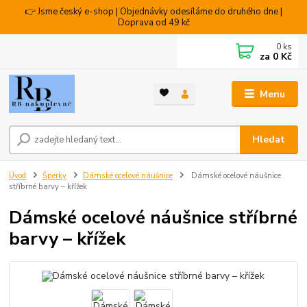
👉 Jsme český e-shop | Objednávky odesíláme do druhého dne |
Doprava od 49 kč
0
ks
za
0 Kč
Menu
Hledat
Úvod
Šperky
Dámské ocelové náušnice
Dámské ocelové náušnice
stříbrné barvy – křížek
Dámské ocelové náušnice stříbrné
barvy – křížek