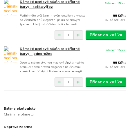
Dámské ocelové náušnice stříbrné
Skladem 15 ks
barvy – kočka výřez
Podtrhněte svůj šarm hravým detailem a vneste
99 Kč
/
ks
do všedních dnů elegantní jiskru se snovým
82 Kč
bez DPH
šperkem, který oslní čistou linií a lehkostí.
Přidat do košíku
Dámské ocelové náušnice stříbrné
Skladem 15 ks
barvy – jednorožec
Dodejte svému stylingu magický třpyt a nechte
99 Kč
/
ks
promluvit svou hravou eleganci s náušnicemi,
82 Kč
bez DPH
které okouzlí čistými liniemi a snovou energií.
Přidat do košíku
Balíme ekologicky
Chráníme planetu...
Doprava zdarma