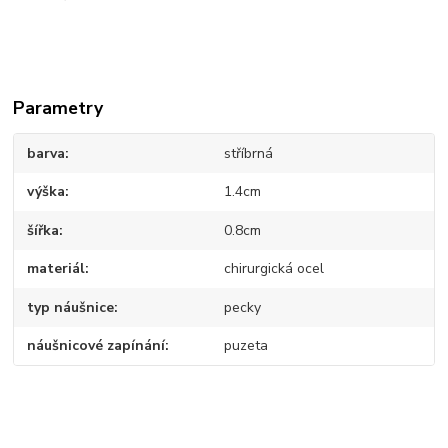
Parametry
barva
stříbrná
výška
1.4cm
šířka
0.8cm
materiál
chirurgická ocel
typ náušnice
pecky
náušnicové zapínání
puzeta