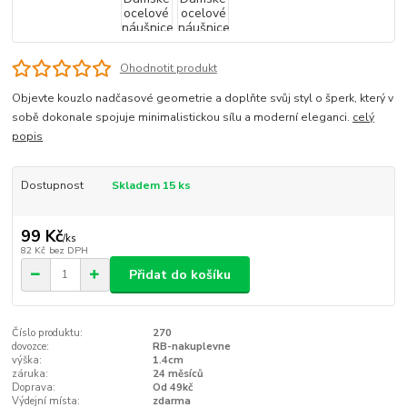
Ohodnotit produkt
Objevte kouzlo nadčasové geometrie a doplňte svůj styl o šperk, který v
sobě dokonale spojuje minimalistickou sílu a moderní eleganci.
celý
popis
Dostupnost
Skladem 15 ks
99 Kč
/
ks
82 Kč
bez DPH
Přidat do košíku
Číslo produktu:
270
dovozce:
RB-nakuplevne
výška:
1.4cm
záruka:
24 měsíců
Doprava:
Od 49kč
Výdejní místa:
zdarma