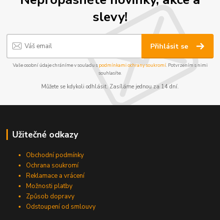
slevy!
Přihlásit se
Vaše osobní údaje chráníme v souladu s
podmínkami ochrany soukromí
. Potvrzením s nimi
souhlasíte.
Můžete se kdykoli odhlásit. Zasíláme jednou za 14 dní.
Užitečné odkazy
Obchodní podmínky
Ochrana soukromí
Reklamace a vrácení
Možnosti platby
Způsob dopravy
Odstoupení od smlouvy