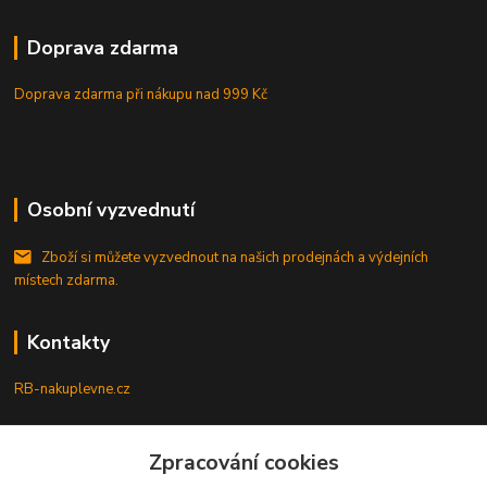
Doprava zdarma
Doprava zdarma při nákupu
nad 999 Kč
Osobní vyzvednutí
Zboží si můžete vyzvednout na našich prodejnách a výdejních
místech zdarma.
Kontakty
RB-nakuplevne.cz
Zákaznická podpora
Zpracování cookies
+420 222722421
(Po-Pá, 8-17 hod.)