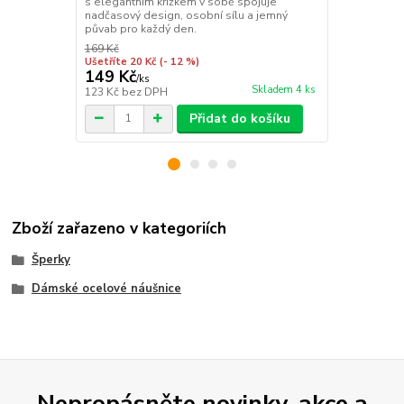
s elegantním křížkem v sobě spojuje
květinový třp
nadčasový design, osobní sílu a jemný
půvab pro každý den.
169 Kč
169 Kč
Ušetříte 20 Kč
(- 12 %)
Ušetříte 20 K
149 Kč
149 Kč
/
ks
/
ks
Skladem 4 ks
123 Kč
bez DPH
123 Kč
bez 
Přidat do košíku
Zboží zařazeno v kategoriích
Šperky
Dámské ocelové náušnice
Nepropásněte novinky, akce a