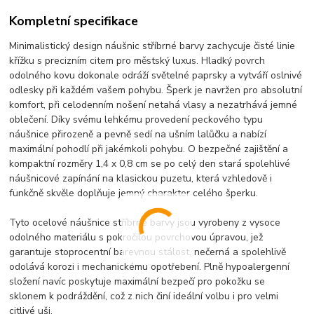
Kompletní specifikace
Minimalistický design náušnic stříbrné barvy zachycuje čisté linie
křížku s precizním citem pro městský luxus. Hladký povrch
odolného kovu dokonale odráží světelné paprsky a vytváří oslnivé
odlesky při každém vašem pohybu. Šperk je navržen pro absolutní
komfort, při celodenním nošení netahá vlasy a nezatrhává jemné
oblečení. Díky svému lehkému provedení peckového typu
náušnice přirozeně a pevně sedí na ušním lalůčku a nabízí
maximální pohodlí při jakémkoli pohybu. O bezpečné zajištění a
kompaktní rozměry 1,4 x 0,8 cm se po celý den stará spolehlivé
náušnicové zapínání na klasickou puzetu, která vzhledově i
funkčně skvěle doplňuje jemný charakter celého šperku.
Tyto ocelové náušnice stříbrné barvy jsou vyrobeny z vysoce
odolného materiálu s pokročilou povrchovou úpravou, jež
garantuje stoprocentní barevnou stálost, nečerná a spolehlivě
odolává korozi i mechanickému opotřebení. Plně hypoalergenní
složení navíc poskytuje maximální bezpečí pro pokožku se
sklonem k podráždění, což z nich činí ideální volbu i pro velmi
citlivé uši.