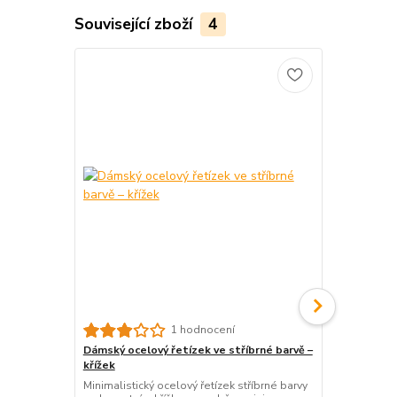
Související zboží
4
Dámský ocelo
1 hodnocení
tři kytičky 
Dámský ocelový řetízek ve stříbrné barvě –
Romantický o
křížek
třemi kytičk
Minimalistický ocelový řetízek stříbrné barvy
vašemu deko