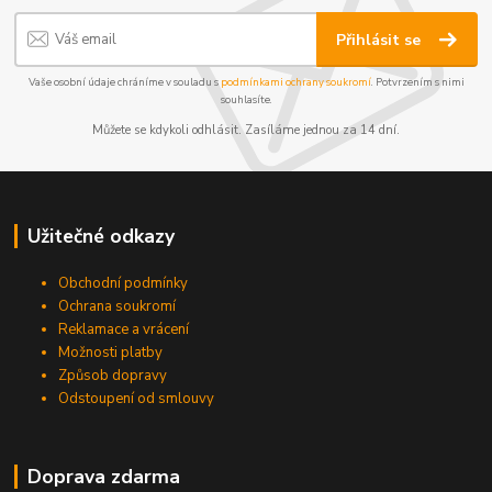
Přihlásit se
Vaše osobní údaje chráníme v souladu s
podmínkami ochrany soukromí
. Potvrzením s nimi
souhlasíte.
Můžete se kdykoli odhlásit. Zasíláme jednou za 14 dní.
Užitečné odkazy
Obchodní podmínky
Ochrana soukromí
Reklamace a vrácení
Možnosti platby
Způsob dopravy
Odstoupení od smlouvy
Doprava zdarma