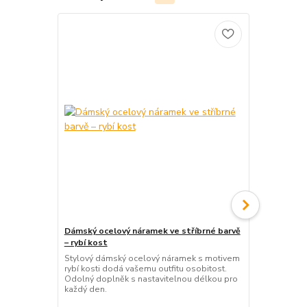
Dámský ocelový náramek ve stříbrné barvě
Dámský ocel
– rybí kost
– sova
Stylový dámský ocelový náramek s motivem
Elegantní d
rybí kosti dodá vašemu outfitu osobitost.
originálním 
Odolný doplněk s nastavitelnou délkou pro
šperk s nast
každý den.
každodenní 