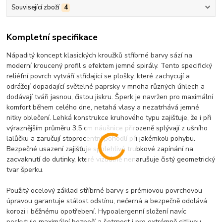
Související zboží
4
Kompletní specifikace
Nápaditý koncept klasických kroužků stříbrné barvy sází na
moderní kroucený profil s efektem jemné spirály. Tento specifický
reliéfní povrch vytváří střídající se plošky, které zachycují a
odrážejí dopadající světelné paprsky v mnoha různých úhlech a
dodávají tváři jasnou, čistou jiskru. Šperk je navržen pro maximální
komfort během celého dne, netahá vlasy a nezatrhává jemné
nitky oblečení. Lehká konstrukce kruhového typu zajišťuje, že i při
výraznějším průměru 3,5 cm náušnice přirozeně splývají z ušního
lalůčku a zaručují stoprocentní pohodlí při jakémkoli pohybu.
Bezpečné usazení zajišťuje spolehlivé trubkové zapínání na
zacvaknutí do dutinky, které vizuálně nenarušuje čistý geometrický
tvar šperku.
Použitý ocelový základ stříbrné barvy s prémiovou povrchovou
úpravou garantuje stálost odstínu, nečerná a bezpečně odolává
korozi i běžnému opotřebení. Hypoalergenní složení navíc
poskytuje maximální bezpečí a šetrnost i pro extrémně citlivou