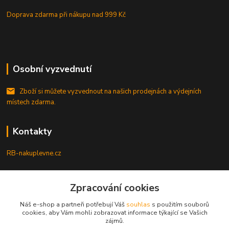
Doprava zdarma při nákupu
nad 999 Kč
Osobní vyzvednutí
Zboží si můžete vyzvednout na našich prodejnách a výdejních
místech zdarma.
Kontakty
RB-nakuplevne.cz
Zákaznická podpora
Zpracování cookies
+420 222722421
(Po-Pá, 8-17 hod.)
Náš e-shop a partneři potřebují Váš
souhlas
s použitím souborů
cookies, aby Vám mohli zobrazovat informace týkající se Vašich
info@rb-nakuplevne.cz
zájmů.