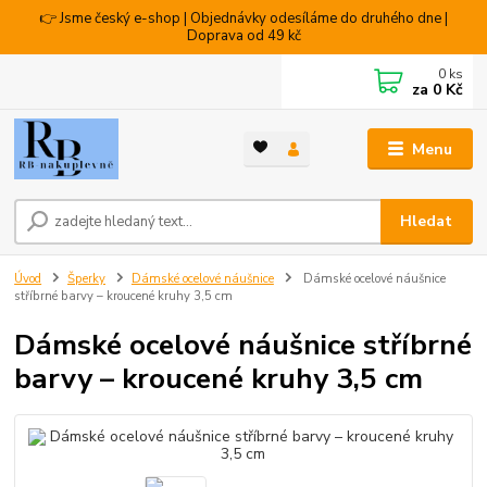
👉 Jsme český e-shop | Objednávky odesíláme do druhého dne |
Doprava od 49 kč
0
ks
za
0 Kč
Menu
Hledat
Úvod
Šperky
Dámské ocelové náušnice
Dámské ocelové náušnice
stříbrné barvy – kroucené kruhy 3,5 cm
Dámské ocelové náušnice stříbrné
barvy – kroucené kruhy 3,5 cm