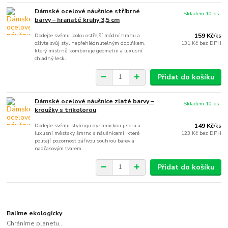
Dámské ocelové náušnice stříbrné
Skladem 10 ks
barvy – hranaté kruhy 3,5 cm
Dodejte svému looku ostřejší módní hranu a
159 Kč
/
ks
oživte svůj styl nepřehlédnutelným doplňkem,
131 Kč
bez DPH
který mistrně kombinuje geometrii a luxusní
chladný lesk.
Přidat do košíku
Dámské ocelové náušnice zlaté barvy –
Skladem 10 ks
kroužky s trikolorou
Dodejte svému stylingu dynamickou jiskru a
149 Kč
/
ks
luxusní městský šmrnc s náušnicemi, které
123 Kč
bez DPH
poutají pozornost zářivou souhrou barev a
nadčasovým tvarem.
Přidat do košíku
Balíme ekologicky
Chráníme planetu...