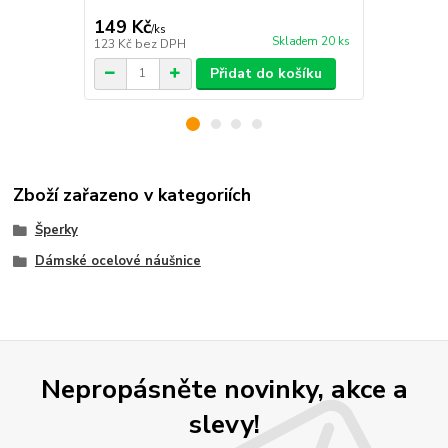
149 Kč
149 Kč
/
ks
/
ks
Skladem 20 ks
123 Kč
bez DPH
123 Kč
bez 
Přidat do košíku
Zboží zařazeno v kategoriích
Šperky
Dámské ocelové náušnice
Nepropásněte novinky, akce a
slevy!