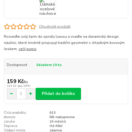
Ohodnotit produkt
Rozveďte svůj šarm do spirály luxusu a vsaďte na dynamický design
náušnic, které mistrně propojují tradiční geometrii s chladivým kovovým
leskem.
celý popis
Dostupnost
Skladem 19 ks
159 Kč
/
ks
131 Kč
bez DPH
Přidat do košíku
Číslo produktu:
613
dovozce:
RB-nakuplevne
záruka:
24 měsíců
Doprava:
Od 49kč
Výdejní místa:
zdarma