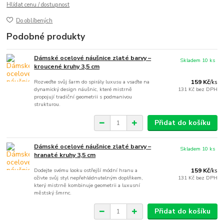
Hlídat cenu / dostupnost
Do oblíbených
Podobné produkty
Dámské ocelové náušnice zlaté barvy –
Skladem 10 ks
kroucené kruhy 3,5 cm
Rozveďte svůj šarm do spirály luxusu a vsaďte na
159 Kč
/
ks
dynamický design náušnic, které mistrně
131 Kč
bez DPH
propojují tradiční geometrii s podmanivou
strukturou.
Přidat do košíku
Dámské ocelové náušnice zlaté barvy –
Skladem 10 ks
hranaté kruhy 3,5 cm
Dodejte svému looku ostřejší módní hranu a
159 Kč
/
ks
oživte svůj styl nepřehlédnutelným doplňkem,
131 Kč
bez DPH
který mistrně kombinuje geometrii a luxusní
městský šmrnc.
Přidat do košíku