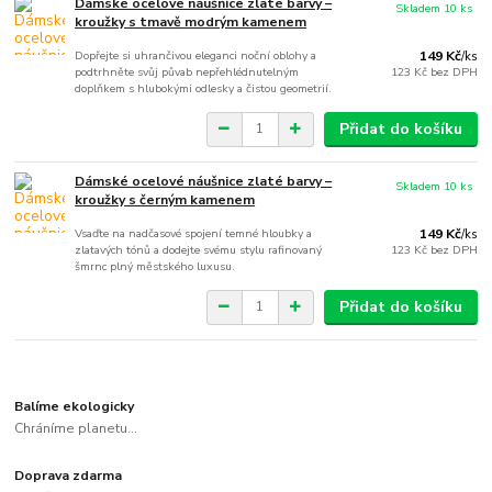
Dámské ocelové náušnice zlaté barvy –
Skladem 10 ks
kroužky s tmavě modrým kamenem
Dopřejte si uhrančivou eleganci noční oblohy a
149 Kč
/
ks
podtrhněte svůj půvab nepřehlédnutelným
123 Kč
bez DPH
doplňkem s hlubokými odlesky a čistou geometrií.
Přidat do košíku
Dámské ocelové náušnice zlaté barvy –
Skladem 10 ks
kroužky s černým kamenem
Vsaďte na nadčasové spojení temné hloubky a
149 Kč
/
ks
zlatavých tónů a dodejte svému stylu rafinovaný
123 Kč
bez DPH
šmrnc plný městského luxusu.
Přidat do košíku
Balíme ekologicky
Chráníme planetu...
Doprava zdarma