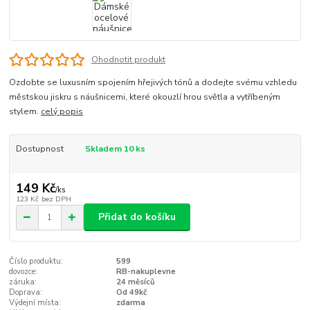
Ohodnotit produkt
Ozdobte se luxusním spojením hřejivých tónů a dodejte svému vzhledu
městskou jiskru s náušnicemi, které okouzlí hrou světla a vytříbeným
stylem.
celý popis
Dostupnost
Skladem 10 ks
149 Kč
/
ks
123 Kč
bez DPH
Přidat do košíku
Číslo produktu:
599
dovozce:
RB-nakuplevne
záruka:
24 měsíců
Doprava:
Od 49kč
Výdejní místa:
zdarma