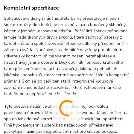
Kompletní specifikace
Sofistikovaný design náušnic zlaté barvy představuje moderní
široké kroužky, do kterých je precizně vsazen broušený skleněný
kámen v jemném lososovém odstínu. Boční linii šperku rafinovaně
lemuje řada drobných čirých zirkonů, které zachycují paprsky z
každého úhlu a společně vytváří hluboké odlesky při sebemenším
záblesku světla. Náušnice jsou detailně navrženy pro absolutní
uživatelský komfort, při celodenním nošení netahají vlasy a
nezatrhávají jemné oblečení. Díky optimální lehkosti kruhového
tvaru přirozeně sedí na uchu a zaručují dokonalé pohodlí při
jakémkoli pohybu. O stoprocentně bezpečné zajištění a kompaktní
průměr 1,5 cm se po celý den stará integrované kloubové
zapínání na jednoduché zacvaknutí, které vzhledově i funkčně
tvoří čistou a nepřerušenou linii šperku.
Tyto ocelové náušnice zlaté barvy disponují pokročilou
povrchovou úpravou, která garantuje barevnou stálost, nečerná a
spolehlivě odolává korozi i běžnému mechanickému opotřebení.
Plně hypoalergenní složení bez nežádoucích příměsí navíc
poskytuje maximální bezpečí a šetrnost pro citlivou pokožku.