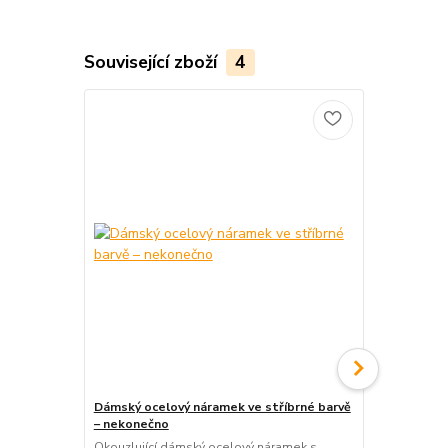
Související zboží
4
Dámský ocelový náramek ve stříbrné barvě
Dámský ocel
– nekonečno
– rybí kost
Okouzlující dámský ocelový náramek s
Stylový dám