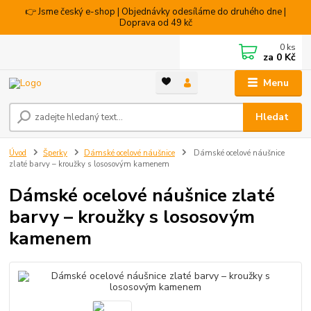
👉 Jsme český e-shop | Objednávky odesíláme do druhého dne |
Doprava od 49 kč
0
ks
za
0 Kč
Menu
Hledat
Úvod
Šperky
Dámské ocelové náušnice
Dámské ocelové náušnice
zlaté barvy – kroužky s lososovým kamenem
Dámské ocelové náušnice zlaté
barvy – kroužky s lososovým
kamenem