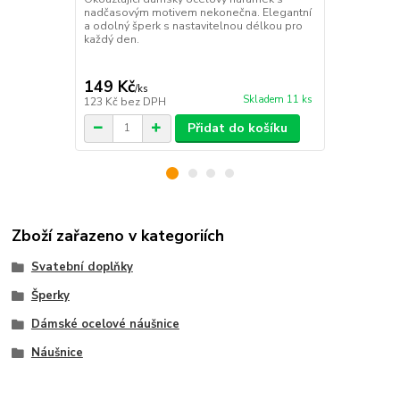
nadčasovým motivem nekonečna. Elegantní
rybí kosti d
a odolný šperk s nastavitelnou délkou pro
Odolný dopln
každý den.
každý den.
149 Kč
149 Kč
/
ks
/
ks
Skladem 11 ks
123 Kč
bez DPH
123 Kč
bez 
Přidat do košíku
Zboží zařazeno v kategoriích
Svatební doplňky
Šperky
Dámské ocelové náušnice
Náušnice