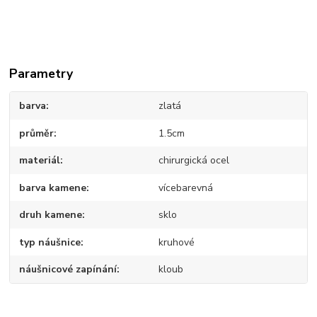
Parametry
barva
zlatá
průměr
1.5cm
materiál
chirurgická ocel
barva kamene
vícebarevná
druh kamene
sklo
typ náušnice
kruhové
náušnicové zapínání
kloub