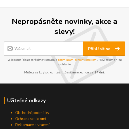
Nepropásněte novinky, akce a
slevy!
Přihlásit se
Vaše osobní údaje chráníme v souladu s
podmínkami ochrany soukromí
. Potvrzením s nimi
souhlasíte.
Můžete se kdykoli odhlásit. Zasíláme jednou za 14 dní.
Užitečné odkazy
Obchodní podmínky
Ochrana soukromí
Reklamace a vrácení