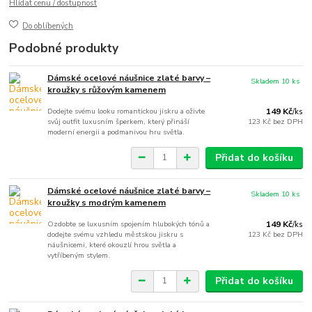
Hlídat cenu / dostupnost
Do oblíbených
Podobné produkty
Dámské ocelové náušnice zlaté barvy –
Skladem 10 ks
kroužky s růžovým kamenem
Dodejte svému looku romantickou jiskru a oživte
149 Kč
/
ks
svůj outfit luxusním šperkem, který přináší
123 Kč
bez DPH
moderní energii a podmanivou hru světla.
Přidat do košíku
Dámské ocelové náušnice zlaté barvy –
Skladem 10 ks
kroužky s modrým kamenem
Ozdobte se luxusním spojením hlubokých tónů a
149 Kč
/
ks
dodejte svému vzhledu městskou jiskru s
123 Kč
bez DPH
náušnicemi, které okouzlí hrou světla a
vytříbeným stylem.
Přidat do košíku