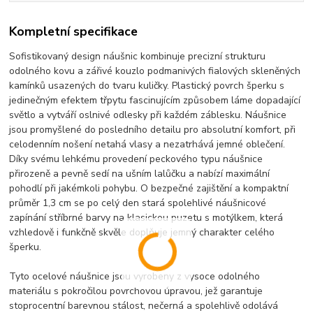
Kompletní specifikace
Sofistikovaný design náušnic kombinuje precizní strukturu
odolného kovu a zářivé kouzlo podmanivých fialových skleněných
kamínků usazených do tvaru kuličky. Plastický povrch šperku s
jedinečným efektem třpytu fascinujícím způsobem láme dopadající
světlo a vytváří oslnivé odlesky při každém záblesku. Náušnice
jsou promyšlené do posledního detailu pro absolutní komfort, při
celodenním nošení netahá vlasy a nezatrhává jemné oblečení.
Díky svému lehkému provedení peckového typu náušnice
přirozeně a pevně sedí na ušním lalůčku a nabízí maximální
pohodlí při jakémkoli pohybu. O bezpečné zajištění a kompaktní
průměr 1,3 cm se po celý den stará spolehlivé náušnicové
zapínání stříbrné barvy na klasickou puzetu s motýlkem, která
vzhledově i funkčně skvěle doplňuje jemný charakter celého
šperku.
Tyto ocelové náušnice jsou vyrobeny z vysoce odolného
materiálu s pokročilou povrchovou úpravou, jež garantuje
stoprocentní barevnou stálost, nečerná a spolehlivě odolává