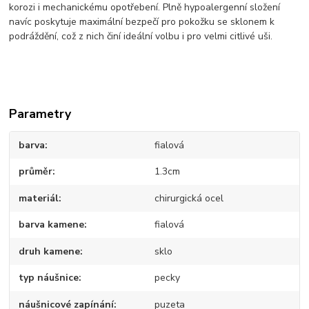
korozi i mechanickému opotřebení. Plně hypoalergenní složení
navíc poskytuje maximální bezpečí pro pokožku se sklonem k
podráždění, což z nich činí ideální volbu i pro velmi citlivé uši.
Parametry
barva
fialová
průměr
1.3cm
materiál
chirurgická ocel
barva kamene
fialová
druh kamene
sklo
typ náušnice
pecky
náušnicové zapínání
puzeta