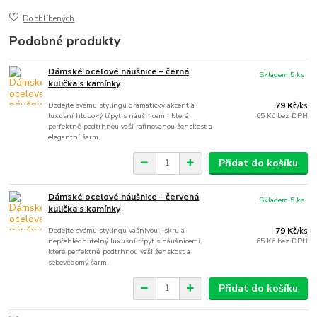
Do oblíbených
Podobné produkty
Dámské ocelové náušnice – černá
Skladem 5 ks
kulička s kamínky
Dodejte svému stylingu dramatický akcent a
79 Kč
/
ks
luxusní hluboký třpyt s náušnicemi, které
65 Kč
bez DPH
perfektně podtrhnou vaši rafinovanou ženskost a
elegantní šarm.
Přidat do košíku
Dámské ocelové náušnice – červená
Skladem 5 ks
kulička s kamínky
Dodejte svému stylingu vášnivou jiskru a
79 Kč
/
ks
nepřehlédnutelný luxusní třpyt s náušnicemi,
65 Kč
bez DPH
které perfektně podtrhnou vaši ženskost a
sebevědomý šarm.
Přidat do košíku