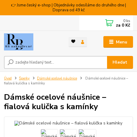
👉 Jsme český e-shop | Objednávky odesíláme do druhého dne |
Doprava od 49 kč
0
ks
za
0 Kč
Menu
Hledat
Úvod
Šperky
Dámské ocelové náušnice
Dámské ocelové náušnice –
fialová kulička s kamínky
Dámské ocelové náušnice –
fialová kulička s kamínky