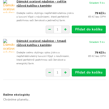
Dámské ocelové náušnice – světle
Skladem 5 ks
růžová kulička s kamínky
Dodejte svému stylingu nepřehlédnutelnou jiskru
79 Kč
/
ks
a luxusní třpyt s náušnicemi, které perfektně
65 Kč
bez DPH
podtrhnou vaši ženskost a jedinečný šarm.
Přidat do košíku
Dámské ocelové náušnice – tmavě
Skladem 5 ks
růžová kulička s kamínky
Dodejte svému stylingu sytou jiskru a
79 Kč
/
ks
nepřehlédnutelný luxusní třpyt s náušnicemi,
65 Kč
bez DPH
které perfektně podtrhnou vaši ženskost a
energický šarm.
Přidat do košíku
Balíme ekologicky
Chráníme planetu...