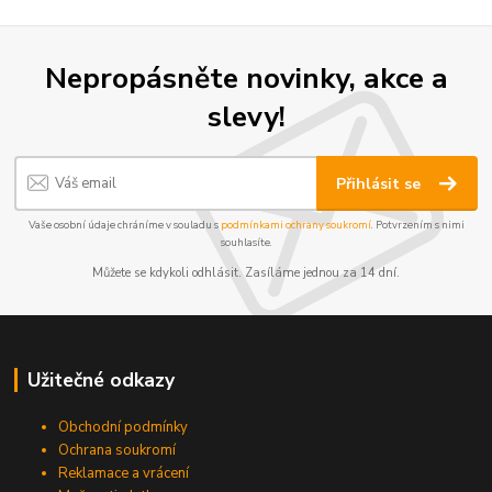
Nepropásněte novinky, akce a
slevy!
Přihlásit se
Vaše osobní údaje chráníme v souladu s
podmínkami ochrany soukromí
. Potvrzením s nimi
souhlasíte.
Můžete se kdykoli odhlásit. Zasíláme jednou za 14 dní.
Užitečné odkazy
Obchodní podmínky
Ochrana soukromí
Reklamace a vrácení