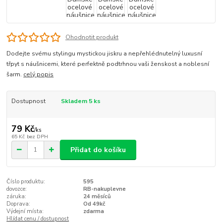
Ohodnotit produkt
Dodejte svému stylingu mystickou jiskru a nepřehlédnutelný luxusní
třpyt s náušnicemi, které perfektně podtrhnou vaši ženskost a noblesní
šarm.
celý popis
Dostupnost
Skladem 5 ks
79 Kč
/
ks
65 Kč
bez DPH
Přidat do košíku
Číslo produktu:
595
dovozce:
RB-nakuplevne
záruka:
24 měsíců
Doprava:
Od 49kč
Výdejní místa:
zdarma
Hlídat cenu / dostupnost