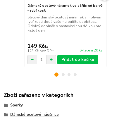
Dámský ocelový náramek ve stříbrné barvě
Dámský ocel
– rybí kost
– nekonečn
Stylový dámský ocelový náramek s motivem
Okouzlující
rybí kosti dodá vašemu outfitu osobitost.
nadčasovým 
Odolný doplněk s nastavitelnou délkou pro
a odolný špe
každý den.
každý den.
149 Kč
149 Kč
/
ks
/
ks
Skladem 20 ks
123 Kč
bez DPH
123 Kč
bez 
Přidat do košíku
Zboží zařazeno v kategoriích
Šperky
Dámské ocelové náušnice