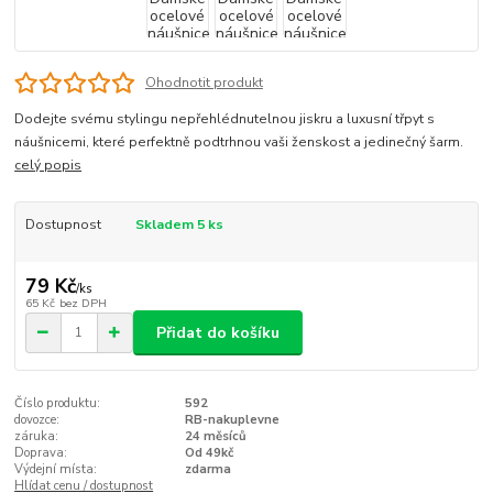
Ohodnotit produkt
Dodejte svému stylingu nepřehlédnutelnou jiskru a luxusní třpyt s
náušnicemi, které perfektně podtrhnou vaši ženskost a jedinečný šarm.
celý popis
Dostupnost
Skladem 5 ks
79 Kč
/
ks
65 Kč
bez DPH
Přidat do košíku
Číslo produktu:
592
dovozce:
RB-nakuplevne
záruka:
24 měsíců
Doprava:
Od 49kč
Výdejní místa:
zdarma
Hlídat cenu / dostupnost