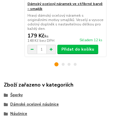
Dámský ocelový náramek ve stříbrné barvě
Dámský ocel
– smajlík
– sova
Hravý dámský ocelový náramek s
Elegantní d
originálními motivy smajlíků. Veselý a vysoce
originálním 
odolný doplněk s nastavitelnou délkou pro
šperk s nast
každý den.
každodenní 
179 Kč
149 Kč
/
ks
/
ks
Skladem 12 ks
148 Kč
bez DPH
123 Kč
bez 
Přidat do košíku
Zboží zařazeno v kategoriích
Šperky
Dámské ocelové náušnice
Náušnice