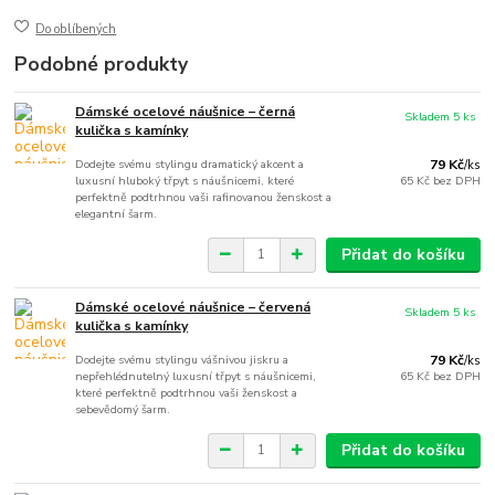
Do oblíbených
Podobné produkty
Dámské ocelové náušnice – černá
Skladem 5 ks
kulička s kamínky
Dodejte svému stylingu dramatický akcent a
79 Kč
/
ks
luxusní hluboký třpyt s náušnicemi, které
65 Kč
bez DPH
perfektně podtrhnou vaši rafinovanou ženskost a
elegantní šarm.
Přidat do košíku
Dámské ocelové náušnice – červená
Skladem 5 ks
kulička s kamínky
Dodejte svému stylingu vášnivou jiskru a
79 Kč
/
ks
nepřehlédnutelný luxusní třpyt s náušnicemi,
65 Kč
bez DPH
které perfektně podtrhnou vaši ženskost a
sebevědomý šarm.
Přidat do košíku