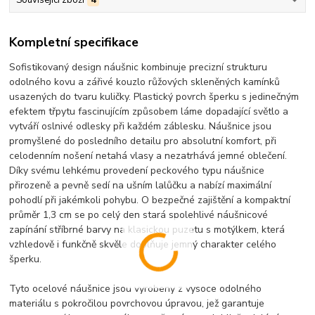
Kompletní specifikace
Sofistikovaný design náušnic kombinuje precizní strukturu
odolného kovu a zářivé kouzlo růžových skleněných kamínků
usazených do tvaru kuličky. Plastický povrch šperku s jedinečným
efektem třpytu fascinujícím způsobem láme dopadající světlo a
vytváří oslnivé odlesky při každém záblesku. Náušnice jsou
promyšlené do posledního detailu pro absolutní komfort, při
celodenním nošení netahá vlasy a nezatrhává jemné oblečení.
Díky svému lehkému provedení peckového typu náušnice
přirozeně a pevně sedí na ušním lalůčku a nabízí maximální
pohodlí při jakémkoli pohybu. O bezpečné zajištění a kompaktní
průměr 1,3 cm se po celý den stará spolehlivé náušnicové
zapínání stříbrné barvy na klasickou puzetu s motýlkem, která
vzhledově i funkčně skvěle doplňuje jemný charakter celého
šperku.
Tyto ocelové náušnice jsou vyrobeny z vysoce odolného
materiálu s pokročilou povrchovou úpravou, jež garantuje