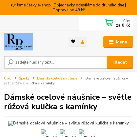
👉 Jsme český e-shop | Objednávky odesíláme do druhého dne |
Doprava od 49 kč
0
ks
za
0 Kč
Menu
Hledat
Úvod
Šperky
Dámské ocelové náušnice
Dámské ocelové náušnice –
světle růžová kulička s kamínky
Dámské ocelové náušnice – světle
růžová kulička s kamínky