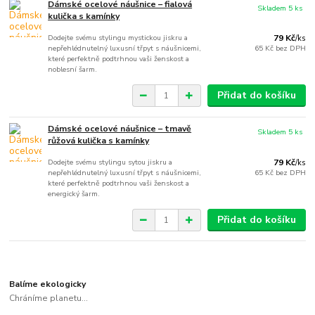
Dámské ocelové náušnice – fialová
Skladem 5 ks
kulička s kamínky
Dodejte svému stylingu mystickou jiskru a
79 Kč
/
ks
nepřehlédnutelný luxusní třpyt s náušnicemi,
65 Kč
bez DPH
které perfektně podtrhnou vaši ženskost a
noblesní šarm.
Přidat do košíku
Dámské ocelové náušnice – tmavě
Skladem 5 ks
růžová kulička s kamínky
Dodejte svému stylingu sytou jiskru a
79 Kč
/
ks
nepřehlédnutelný luxusní třpyt s náušnicemi,
65 Kč
bez DPH
které perfektně podtrhnou vaši ženskost a
energický šarm.
Přidat do košíku
Balíme ekologicky
Chráníme planetu...