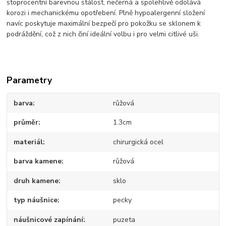
stoprocentní barevnou stálost, nečerná a spolehlivě odolává
korozi i mechanickému opotřebení. Plně hypoalergenní složení
navíc poskytuje maximální bezpečí pro pokožku se sklonem k
podráždění, což z nich činí ideální volbu i pro velmi citlivé uši.
Parametry
barva
růžová
průměr
1.3cm
materiál
chirurgická ocel
barva kamene
růžová
druh kamene
sklo
typ náušnice
pecky
náušnicové zapínání
puzeta