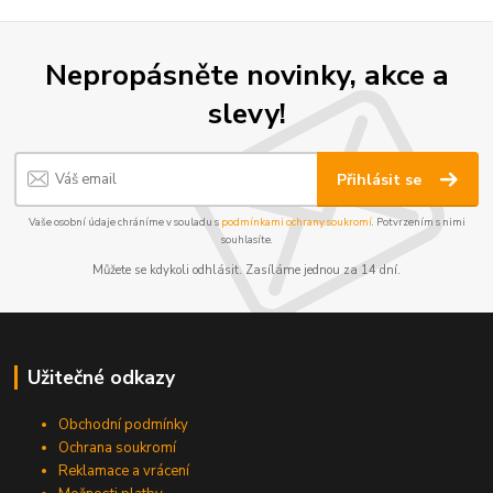
Nepropásněte novinky, akce a
slevy!
Přihlásit se
Vaše osobní údaje chráníme v souladu s
podmínkami ochrany soukromí
. Potvrzením s nimi
souhlasíte.
Můžete se kdykoli odhlásit. Zasíláme jednou za 14 dní.
Užitečné odkazy
Obchodní podmínky
Ochrana soukromí
Reklamace a vrácení