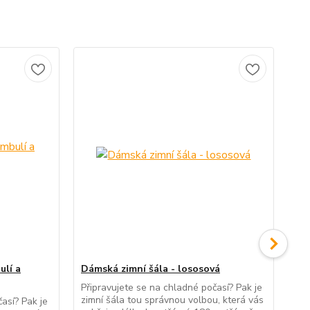
ulí a
Dámská zimní šála - lososová
Dám
Připravujete se na chladné počasí? Pak je
Při
zimní šála tou správnou volbou, která vás
zim
así? Pak je