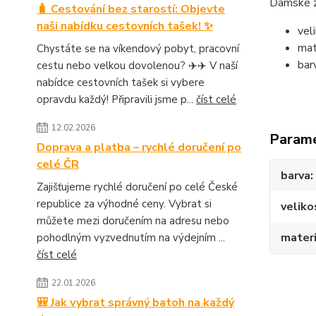
Dámské zi
🧳 Cestování bez starostí: Objevte
naši nabídku cestovních tašek! ✨
vel
mat
Chystáte se na víkendový pobyt, pracovní
bar
cestu nebo velkou dovolenou? ✈️✈️ V naší
nabídce cestovních tašek si vybere
opravdu každý! Připravili jsme p...
číst celé
12.02.2026
Param
Doprava a platba – rychlé doručení po
celé ČR
barva
Zajišťujeme rychlé doručení po celé České
republice za výhodné ceny. Vybrat si
veliko
můžete mezi doručením na adresu nebo
materi
pohodlným vyzvednutím na výdejním ...
číst celé
22.01.2026
🎒 Jak vybrat správný batoh na každý