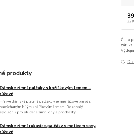
39
32 
Číslo p
záruka:
Výdejní
Do 
é produkty
Dámské zimní palčáky s kožíškovým lemem –
růžové
Hřejivé dámské pletené palčáky v jemně růžové barvě s
nadýchaným bílým kožíškovým lemem. Dokonalý
společník pro studené zimní dny a procházky.
Dámské zimní rukavice‑palčáky s motivem sovy,
růžové