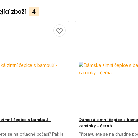
jící zboží
4
zimní čepice s bambulí -
Dámská zimní čepice s bamb
kamínky - černá
jete se na chladné počasí? Pak je
Připravujete se na chladné poč