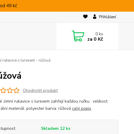
od 49 kč
Přihlášení
0
ks
za
0 Kč
 rukavice s lurexem - rúžová
úžová
Ohodnotit produkt
 zimní rukavice s lurexem zahřejí každou ručku. velikost:
zální materiál: polyester barva: růžová
celý popis
tupnost
Skladem 12 ks