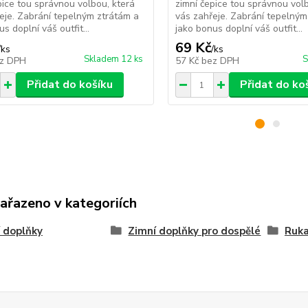
pice tou správnou volbou, která
zimní čepice tou správnou vol
eje. Zabrání tepelným ztrátám a
vás zahřeje. Zabrání tepelným
s doplní váš outfit...
jako bonus doplní váš outfit...
69 Kč
/
ks
/
ks
Skladem 12 ks
S
z DPH
57 Kč
bez DPH
Přidat do košíku
Přidat do ko
zařazeno v kategoriích
 doplňky
Zimní doplňky pro dospělé
Ruka