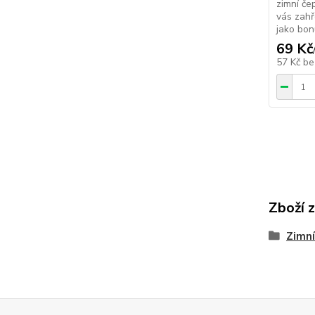
zimní če
vás zahř
jako bonu
69 Kč
57 Kč
be
Zboží 
Zimní