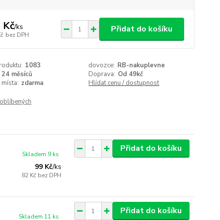
 Kč
/
ks
Přidat do košíku
Kč
bez DPH
roduktu:
1083
dovozce:
RB-nakuplevne
24 měsíců
Doprava:
Od 49kč
 místa:
zdarma
Hlídat cenu / dostupnost
oblíbených
Přidat do košíku
Skladem 9 ks
99 Kč
/
ks
82 Kč
bez DPH
Přidat do košíku
Skladem 11 ks