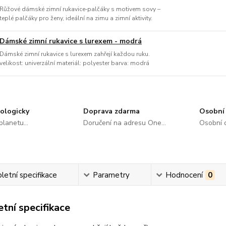
Růžové dámské zimní rukavice‑palčáky s motivem sovy –
teplé palčáky pro ženy, ideální na zimu a zimní aktivity.
Dámské zimní rukavice s lurexem - modrá
Dámské zimní rukavice s lurexem zahřejí každou ruku.
velikost: univerzální materiál: polyester barva: modrá
ologicky
Doprava zdarma
Osobní 
lanetu...
Doručení na adresu One...
Osobní o
etní specifikace
Parametry
Hodnocení
0
tní specifikace