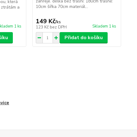
zahřeje. délka bez třásní: 180cm třásně:
zah
bou, která
10cm šířka 70cm materiál...
10c
 ztrátám a
149 Kč
1
/
ks
kladem 1 ks
Skladem 1 ks
123 Kč
bez DPH
12
šíku
Přidat do košíku
vice