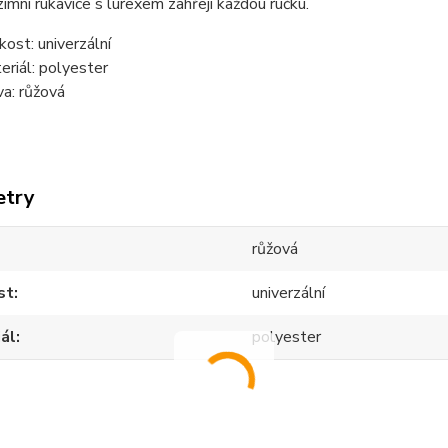
mní rukavice s lurexem zahřejí každou ručku.
ikost: univerzální
eriál: polyester
va: růžová
etry
růžová
st
univerzální
ál
polyester