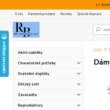
👉 Jsme
O nás
Kamenné prodejny
Novinky
Způsob dopravy
Úvod
Z
Akční nabídky
Dáms
Chovatelské potřeby
Svatební doplňky
Dětský svět
Zavazadla
Reproduktory