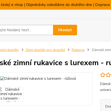
 český e-shop | Objednávky odesíláme do druhého dne | Doprava 
Hledat
imní doplňky
Zimní doplňky pro dospělé
Rukavice
Dámské zimní
ké zimní rukavice s lurexem - r
Dámské
univer
Dos