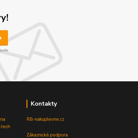
y!
asíte.
Kontakty
 na
RB-nakuplevne.cz
stech
Zákaznická podpora