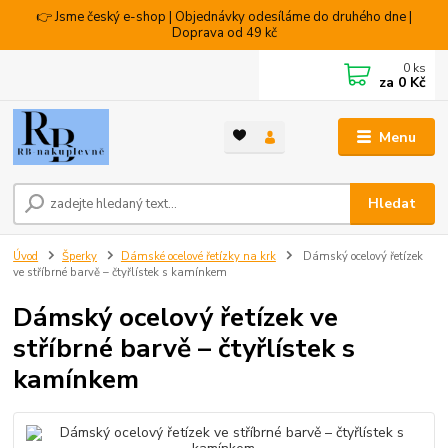
👉 Jsme český e-shop | Objednávky odesíláme do druhého dne |
Doprava od 49 kč
0
ks
za
0 Kč
Menu
Hledat
Úvod
Šperky
Dámské ocelové řetízky na krk
Dámský ocelový řetízek
ve stříbrné barvě – čtyřlístek s kamínkem
Dámský ocelový řetízek ve
stříbrné barvě – čtyřlístek s
kamínkem