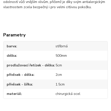
odolností vůči vnějším vlivům, přičemž je díky svým antialergickým
vlastnostem zcela bezpečný i pro velmi citlivou pokožku.
Parametry
barva
stříbrná
délka
500mm
prodlužovací řetízek - délka
5cm
přívěsek - délka
2cm
přívěsek - šířka
1.5cm
materiál
chirurgická ocel