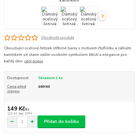
Ohodnotit produkt
Okouzlující ocelový řetízek stříbrné barvy s motivem čtyřlístku a zářivým
kamínkem se stane vaším osobním symbolem štěstí a elegance pro
každý den.
celý popis
Dostupnost
Skladem 1 ks
Cena před
169 Kč
slevou
149 Kč
/
ks
123 Kč
bez DPH
Přidat do košíku