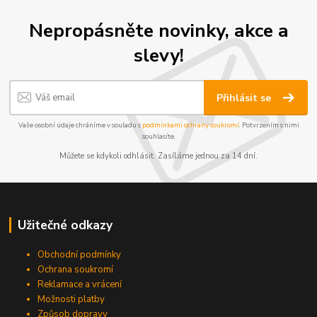
Nepropásněte novinky, akce a
slevy!
Přihlásit se
Vaše osobní údaje chráníme v souladu s
podmínkami ochrany soukromí
. Potvrzením s nimi
souhlasíte.
Můžete se kdykoli odhlásit. Zasíláme jednou za 14 dní.
Užitečné odkazy
Obchodní podmínky
Ochrana soukromí
Reklamace a vrácení
Možnosti platby
Způsob dopravy