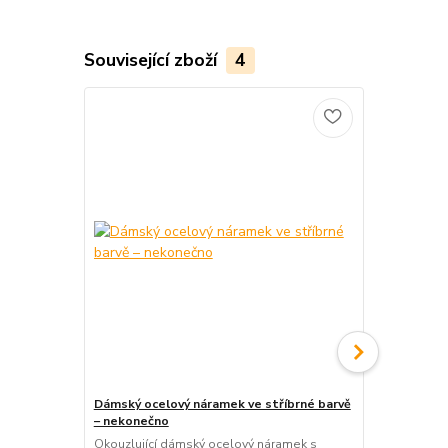
Související zboží
4
Dámský ocelový náramek ve stříbrné barvě
Dámský ocel
– nekonečno
– sova
Okouzlující dámský ocelový náramek s
Elegantní d