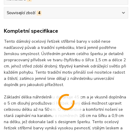
Související zboží
4
Kompletní specifikace
Tento dámský ocelový řetízek stříbrné barvy v sobě nese
nadčasový půvab a tradiční symboliku, která jemně podtrhne
ženskou smyslnost. Ústředním prvkem celého šperku je detailně
propracovaný přívěsek ve tvaru čtyřlístku o šířce 1,5 cm a délce 2
cm, jehož střed zdobí drobný, třpytivý kamínek odrážející světlo při
každém pohybu. Tento tradiční motiv přináší své nositelce radost
a štěstí, zatímco jemné linie dělají z náhrdelníku univerzální
doplněk pro jakoukoli příležitost.
Základní délka náhrdelníku dosahuje 45 cm a je vkusně doplněna
o 5 cm dlouhý prodlužovací řetízek, který dává možnost upravit
celkovou délku až na 50 cm. O spolehlivé a komfortní nošení se
stará zapínání na karabinu o rozměrech 0,6 cm na šířku a 0,9 cm
na délku, jež dokonale ladí s designem šperku. Tento ocelový
řetízek stříbrné barvy vyniká vysokou pevností, stálým leskem a