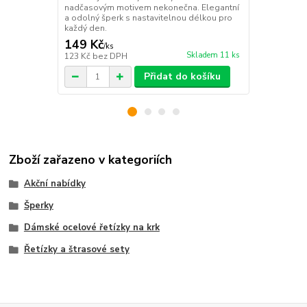
nadčasovým motivem nekonečna. Elegantní
originálním 
a odolný šperk s nastavitelnou délkou pro
šperk s nast
každý den.
každodenní 
149 Kč
149 Kč
/
ks
/
ks
Skladem 11 ks
123 Kč
bez DPH
123 Kč
bez 
Přidat do košíku
Zboží zařazeno v kategoriích
Akční nabídky
Šperky
Dámské ocelové řetízky na krk
Řetízky a štrasové sety