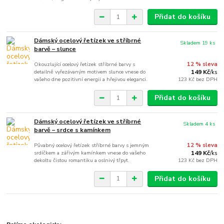
Přidat do košíku
Dámský ocelový řetízek ve stříbrné
Skladem 19 ks
barvě – slunce
Okouzlující ocelový řetízek stříbrné barvy s
12 % sleva
detailně vyřezávaným motivem slunce vnese do
149 Kč
/
ks
vašeho dne pozitivní energii a hřejivou eleganci.
123 Kč
bez DPH
Přidat do košíku
Dámský ocelový řetízek ve stříbrné
Skladem 4 ks
barvě – srdce s kamínkem
Půvabný ocelový řetízek stříbrné barvy s jemným
12 % sleva
srdíčkem a zářivým kamínkem vnese do vašeho
149 Kč
/
ks
dekoltu čistou romantiku a oslnivý třpyt.
123 Kč
bez DPH
Přidat do košíku