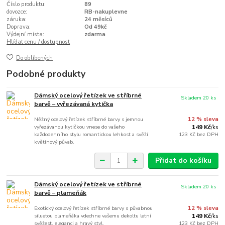
Číslo produktu:
89
dovozce:
RB-nakuplevne
záruka:
24 měsíců
Doprava:
Od 49kč
Výdejní místa:
zdarma
Hlídat cenu / dostupnost
Do oblíbených
Podobné produkty
Dámský ocelový řetízek ve stříbrné
Skladem 20 ks
barvě – vyřezávaná kytička
Něžný ocelový řetízek stříbrné barvy s jemnou
12 % sleva
vyřezávanou kytičkou vnese do vašeho
149 Kč
/
ks
každodenního stylu romantickou lehkost a svěží
123 Kč
bez DPH
květinový půvab.
Přidat do košíku
Dámský ocelový řetízek ve stříbrné
Skladem 20 ks
barvě – plameňák
Exotický ocelový řetízek stříbrné barvy s půvabnou
12 % sleva
siluetou plameňáka vdechne vašemu dekoltu letní
149 Kč
/
ks
svěžest, eleganci a hravý styl.
123 Kč
bez DPH