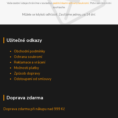
Vaše osobní údaje chráníme v souladu s
podmínkami ochrany soukromí
. Potvrzením s nimi
souhlasíte.
Můžete se kdykoli odhlásit. Zasíláme jednou za 14 dní.
Užitečné odkazy
Obchodní podmínky
Ochrana soukromí
Reklamace a vrácení
Možnosti platby
Způsob dopravy
Odstoupení od smlouvy
Doprava zdarma
Doprava zdarma při nákupu
nad 999 Kč