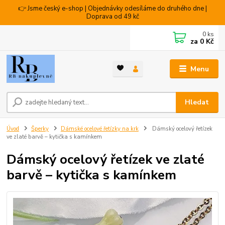
👉 Jsme český e-shop | Objednávky odesíláme do druhého dne |
Doprava od 49 kč
0
ks
za
0 Kč
Menu
Hledat
Úvod
Šperky
Dámské ocelové řetízky na krk
Dámský ocelový řetízek
ve zlaté barvě – kytička s kamínkem
Dámský ocelový řetízek ve zlaté
barvě – kytička s kamínkem