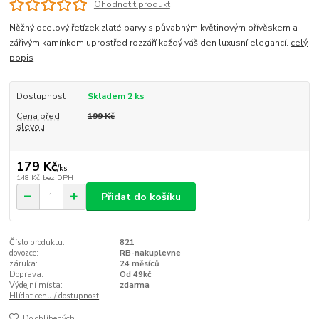
Ohodnotit produkt
Něžný ocelový řetízek zlaté barvy s půvabným květinovým přívěskem a
zářivým kamínkem uprostřed rozzáří každý váš den luxusní elegancí.
celý
popis
Dostupnost
Skladem 2 ks
Cena před
199 Kč
slevou
179 Kč
/
ks
148 Kč
bez DPH
Přidat do košíku
Číslo produktu:
821
dovozce:
RB-nakuplevne
záruka:
24 měsíců
Doprava:
Od 49kč
Výdejní místa:
zdarma
Hlídat cenu / dostupnost
Do oblíbených