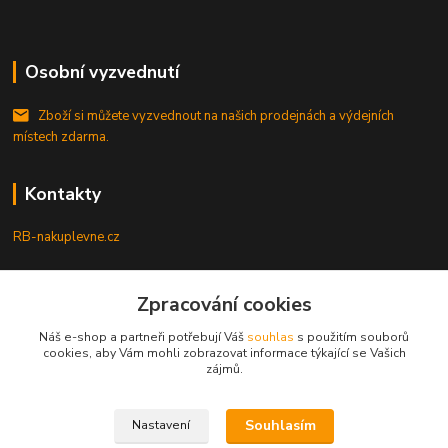
Osobní vyzvednutí
Zboží si můžete vyzvednout na našich prodejnách a výdejních
místech zdarma.
Kontakty
RB-nakuplevne.cz
Zákaznická podpora
Zpracování cookies
+420 222722421
(Po-Pá, 8-17 hod.)
Náš e-shop a partneři potřebují Váš
souhlas
s použitím souborů
cookies, aby Vám mohli zobrazovat informace týkající se Vašich
info@rb-nakuplevne.cz
zájmů.
Souhlasím
Nastavení