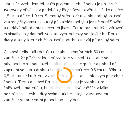
luxusním vzhledem. Hlavním prvkem celého šperku je precizně
tvarovaný přívěsek v podobě kytičky s šesti okvětními lístky o šířce
1,9 cm a délce 1,9 cm. Samotný střed květu zdobí drobný, vkusně
vsazený čirý kamínek, který při každém pohybu jemně odráží světlo
a dodává náhrdelníku decentní jiskru. Tento romantický a zároveň
minimalistický doplněk se zlatavými odlesky se skvěle hodí pro
dívky a ženy, které chtějí vkusně podtrhnout svůj přirozený šarm.
Celková délka náhrdelníku dosahuje komfortních 50 cm, což
zaručuje, že přívěsek ideálně vynikne v dekoltu a stane se
půvabnou ozdobou jakéhokoli outfitu. O bezpečné a pohodlné
zapínání se stará drobná karabina o rozměrech 0,6 cm na šířku a
0,9 cm na délku, která vizuálně dokonale ladí s hladkým povrchem
šperku. Tento ocelový řetízek zlaté barvy je vyroben ze
špičkového materiálu, který skvěle odolává vnějším vlivům,
neztrácí svůj lesk a díky svým antialergickým vlastnostem
zaručuje stoprocentní pohodlí po celý den.