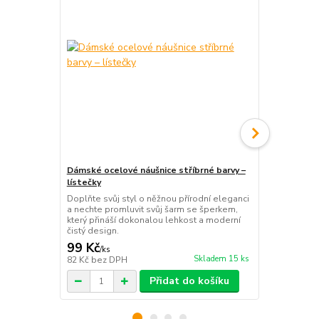
Dámské ocelové náušnice stříbrné barvy –
Dámské ocel
lístečky
nožičky
Doplňte svůj styl o něžnou přírodní eleganci
Oživte svůj 
a nechte promluvit svůj šarm se šperkem,
motivem a vs
který přináší dokonalou lehkost a moderní
ukrývá hravo
čistý design.
absolutní le
99 Kč
99 Kč
/
ks
/
ks
Skladem 15 ks
82 Kč
bez DPH
82 Kč
bez D
Přidat do košíku