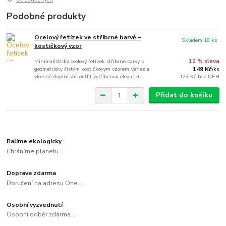
Podobné produkty
Ocelový řetízek ve stříbrné barvě –
Skladem 18 ks
kostičkový vzor
Minimalistický ocelový řetízek stříbrné barvy s
12 % sleva
geometricky čistým kostičkovým vzorem Venezia
149 Kč
/
ks
vkusně doplní váš outfit vytříbenou elegancí.
123 Kč
bez DPH
Přidat do košíku
Balíme ekologicky
Chráníme planetu...
Doprava zdarma
Doručení na adresu One...
Osobní vyzvednutí
Osobní odběr zdarma...