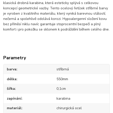
klasická drobná karabina, která esteticky splývá s celkovou
koncepcí geometrické vazby. Tento ocelový řetízek stříbrné barvy
je vyroben z kvalitního materiálu, který vyniká barevnou stálostí,
nečerná a spolehlivě odolává korozi. Hypoalergenní složení kovu
bez příměsí niklu navíc garantuje stoprocentní bezpečí a plný
komfort i pro pokožku se sklonem k podráždění během celého dne.
Parametry
barva
stříbrná
délka
550mm
šířka
0,1cm
zapínání
karabina
materiál
chirurgická ocel