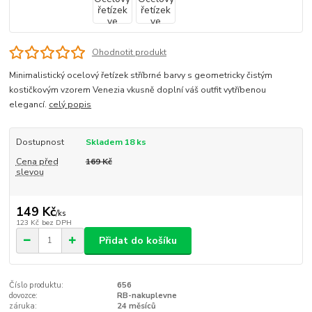
Ohodnotit produkt
Minimalistický ocelový řetízek stříbrné barvy s geometricky čistým
kostičkovým vzorem Venezia vkusně doplní váš outfit vytříbenou
elegancí.
celý popis
Dostupnost
Skladem 18 ks
Cena před
169 Kč
slevou
149 Kč
/
ks
123 Kč
bez DPH
Přidat do košíku
Číslo produktu:
656
dovozce:
RB-nakuplevne
záruka:
24 měsíců