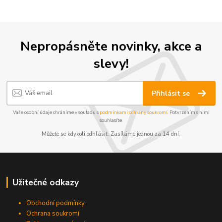
Nepropásněte novinky, akce a
slevy!
Přihlásit se
Vaše osobní údaje chráníme v souladu s
podmínkami ochrany soukromí
. Potvrzením s nimi
souhlasíte.
Můžete se kdykoli odhlásit. Zasíláme jednou za 14 dní.
Užitečné odkazy
Obchodní podmínky
Ochrana soukromí