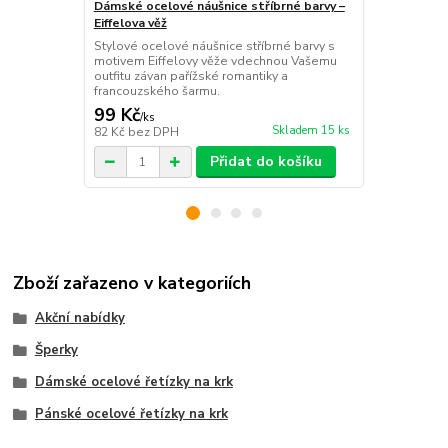
Dámské ocelové náušnice stříbrné barvy –
Dámské ocel
Eiffelova věž
motýlek
Stylové ocelové náušnice stříbrné barvy s
Vzdušná eleg
motivem Eiffelovy věže vdechnou Vašemu
Závěsné ocel
outfitu závan pařížské romantiky a
motivem kře
francouzského šarmu.
stylingu luxu
99 Kč
129 Kč
/
ks
/
ks
Skladem 15 ks
82 Kč
bez DPH
107 Kč
bez 
Přidat do košíku
Zboží zařazeno v kategoriích
Akční nabídky
Šperky
Dámské ocelové řetízky na krk
Pánské ocelové řetízky na krk