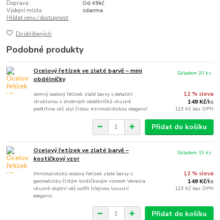
Doprava:
Od 49kč
Výdejní místa:
zdarma
Hlídat cenu / dostupnost
Do oblíbených
Podobné produkty
Ocelový řetízek ve zlaté barvě – mini
Skladem 20 ks
obdélníčky
Jemný ocelový řetízek zlaté barvy s detailní
12 % sleva
strukturou z drobných obdélníčků vkusně
149 Kč
/
ks
podtrhne váš styl čistou minimalistickou elegancí.
123 Kč
bez DPH
Přidat do košíku
Ocelový řetízek ve zlaté barvě –
Skladem 19 ks
kostičkový vzor
Minimalistický ocelový řetízek zlaté barvy s
12 % sleva
geometricky čistým kostičkovým vzorem Venezia
149 Kč
/
ks
vkusně doplní váš outfit hřejivou luxusní
123 Kč
bez DPH
elegancí.
Přidat do košíku