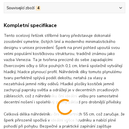
Související zboží
4
Kompletní specifikace
Tento ocelový řetízek stříbrné barvy představuje dokonalé
zosobnění symetrie, čistých linií a moderního minimalistického
designu v unisex provedení. Šperk na první pohled upoutá svou
velmi populární kostičkovou strukturou, tradičně známou jako
vazba Venezia. Ta je tvořena precizně do sebe zapadajícími
čtvercovými očky o šířce pouhých 0,1 cm, která společně vytvářejí
hladký, hladce plynoucí profil. Náhrdelník díky tomuto plynulému
tvaru perfektně splývá podél dekoltu, netahá za vlasy a
nezatrhává jemné nitky oděvů. Hladké plošky kostiček jemně
zachycují paprsky světla a odrážejí je v decentních zrcadlových
záblescích, což z náhrdelníku činí ideální volbu pro samostatné
decentní nošení i spolehlivý, pevný základ pro drobnější přívěsky.
Celková délka náhrdelníku činí komfortních 55 cm, což zaručuje, že
šperk přirozeně spočívá v ideální výšce hrudníku a nabízí plné
pohodlí při pohybu. Bezpečné a praktické zapínání zajišťuje