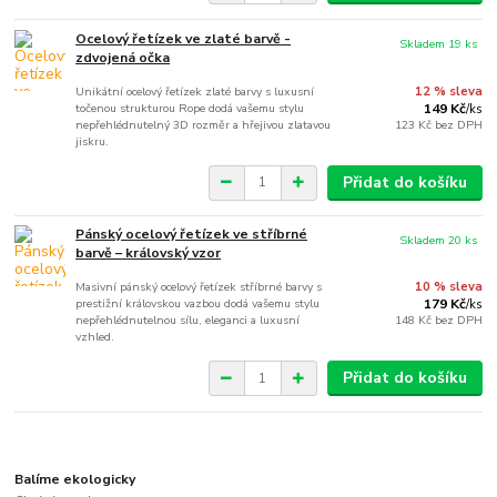
Ocelový řetízek ve zlaté barvě -
Skladem 19 ks
zdvojená očka
Unikátní ocelový řetízek zlaté barvy s luxusní
12 % sleva
točenou strukturou Rope dodá vašemu stylu
149 Kč
/
ks
nepřehlédnutelný 3D rozměr a hřejivou zlatavou
123 Kč
bez DPH
jiskru.
Přidat do košíku
Pánský ocelový řetízek ve stříbrné
Skladem 20 ks
barvě – královský vzor
Masivní pánský ocelový řetízek stříbrné barvy s
10 % sleva
prestižní královskou vazbou dodá vašemu stylu
179 Kč
/
ks
nepřehlédnutelnou sílu, eleganci a luxusní
148 Kč
bez DPH
vzhled.
Přidat do košíku
Balíme ekologicky