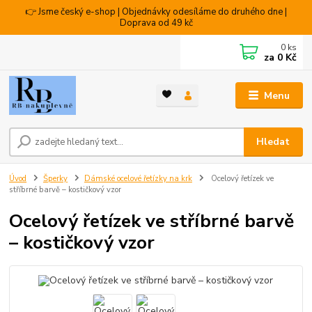
👉 Jsme český e-shop | Objednávky odesíláme do druhého dne |
Doprava od 49 kč
0
ks
za
0 Kč
Menu
Hledat
Úvod
Šperky
Dámské ocelové řetízky na krk
Ocelový řetízek ve
stříbrné barvě – kostičkový vzor
Ocelový řetízek ve stříbrné barvě
– kostičkový vzor