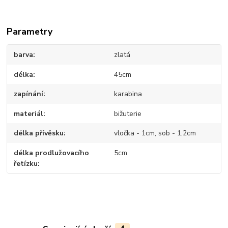
Parametry
barva
zlatá
délka
45cm
zapínání
karabina
materiál
bižuterie
délka přívěsku
vločka - 1cm, sob - 1,2cm
délka prodlužovacího
5cm
řetízku