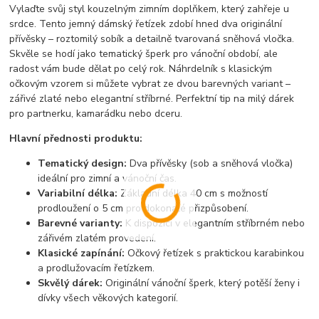
Vylaďte svůj styl kouzelným zimním doplňkem, který zahřeje u
srdce. Tento jemný dámský řetízek zdobí hned dva originální
přívěsky – roztomilý sobík a detailně tvarovaná sněhová vločka.
Skvěle se hodí jako tematický šperk pro vánoční období, ale
radost vám bude dělat po celý rok. Náhrdelník s klasickým
očkovým vzorem si můžete vybrat ze dvou barevných variant –
zářivé zlaté nebo elegantní stříbrné. Perfektní tip na milý dárek
pro partnerku, kamarádku nebo dceru.
Hlavní přednosti produktu:
Tematický design:
Dva přívěsky (sob a sněhová vločka)
ideální pro zimní a vánoční čas.
Variabilní délka:
Základní délka 40 cm s možností
prodloužení o 5 cm pro dokonalé přizpůsobení.
Barevné varianty:
K dispozici v elegantním stříbrném nebo
zářivém zlatém provedení.
Klasické zapínání:
Očkový řetízek s praktickou karabinkou
a prodlužovacím řetízkem.
Skvělý dárek:
Originální vánoční šperk, který potěší ženy i
dívky všech věkových kategorií.