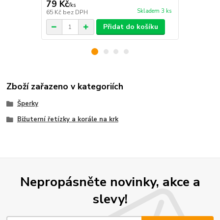
79 Kč
79 Kč
/
ks
/
ks
Skladem 3 ks
65 Kč
bez DPH
65 Kč
bez D
Přidat do košíku
Zboží zařazeno v kategoriích
Šperky
Bižuterní řetízky a korále na krk
Nepropásněte novinky, akce a
slevy!