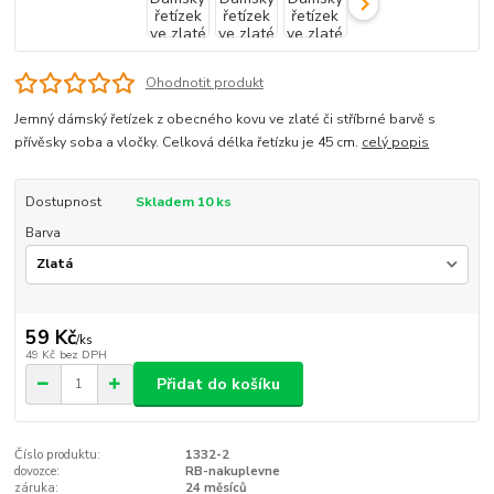
Ohodnotit produkt
Jemný dámský řetízek z obecného kovu ve zlaté či stříbrné barvě s
přívěsky soba a vločky. Celková délka řetízku je 45 cm.
celý popis
Dostupnost
Skladem 10 ks
Barva
59 Kč
/
ks
49 Kč
bez DPH
Přidat do košíku
Číslo produktu:
1332-2
dovozce:
RB-nakuplevne
záruka:
24 měsíců