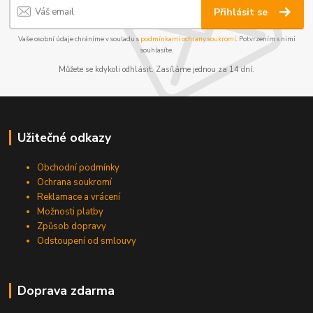
Přihlásit se
Vaše osobní údaje chráníme v souladu s
podmínkami ochrany soukromí
. Potvrzením s nimi
souhlasíte.
Můžete se kdykoli odhlásit. Zasíláme jednou za 14 dní.
Užitečné odkazy
Obchodní podmínky
Ochrana soukromí
Reklamace a vrácení
Možnosti platby
Způsob dopravy
Odstoupení od smlouvy
Doprava zdarma