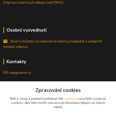
Doprava zdarma při nákupu
nad 999 Kč
Osobní vyzvednutí
Zboží si můžete vyzvednout na našich prodejnách a výdejních
místech zdarma.
Kontakty
RB-nakuplevne.cz
Zákaznická podpora
Zpracování cookies
+420 222722421
(Po-Pá, 8-17 hod.)
Náš e-shop a partneři potřebují Váš
souhlas
s použitím souborů
cookies, aby Vám mohli zobrazovat informace týkající se Vašich
info@rb-nakuplevne.cz
zájmů.