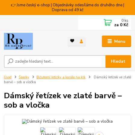
👉 Jsme český e-shop | Objednávky odesíláme do druhého dne |
Doprava od 49 kč
0
ks
za
0 Kč
Menu
Hledat
Úvod
Šperky
Bižuterní řetízky a korále na krk
Dámský řetízek ve zlaté
barvě – sob a vločka
Dámský řetízek ve zlaté barvě –
sob a vločka