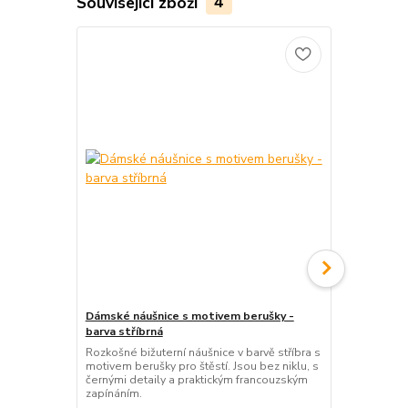
Související zboží
4
Dámské náušnice s motivem berušky -
Dámské náuš
barva stříbrná
stříbrná
Rozkošné bižuterní náušnice v barvě stříbra s
Půvabné náu
motivem berušky pro štěstí. Jsou bez niklu, s
lístků ve st
černými detaily a praktickým francouzským
skleněnými k
zapínáním.
na francouzs