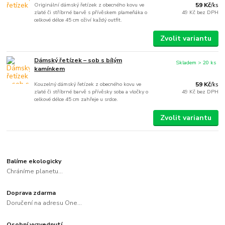
Originální dámský řetízek z obecného kovu ve
59 Kč
/
ks
zlaté či stříbrné barvě s přívěskem plameňáka o
49 Kč
bez DPH
celkové délce 45 cm oživí každý outfit.
Zvolit variantu
Dámský řetízek – sob s bílým
Skladem > 20 ks
kamínkem
Kouzelný dámský řetízek z obecného kovu ve
59 Kč
/
ks
zlaté či stříbrné barvě s přívěsky soba a vločky o
49 Kč
bez DPH
celkové délce 45 cm zahřeje u srdce.
Zvolit variantu
Balíme ekologicky
Chráníme planetu...
Doprava zdarma
Doručení na adresu One...
Osobní vyzvednutí