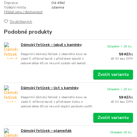
Doprava:
Od 49kč
Výdejní místa:
zdarma
Hlídat cenu / dostupnost
Do oblíbených
Podobné produkty
Dámský řetízek – labuť s kamínky
Skladem > 20 ks
Elegantní dámský řetízek z obecného kovu ve
59 Kč
/
ks
zlaté či stříbrné barvě s přívěskem labutě o
49 Kč
bez DPH
celkové délce 45 cm vkusně ozdobí váš dekolt.
Zvolit variantu
Dámský řetízek – list s kamínky
Skladem > 20 ks
Elegantní dámský řetízek z obecného kovu ve
59 Kč
/
ks
zlaté či stříbrné barvě s přívěskem lístku o
49 Kč
bez DPH
celkové délce 45 cm vkusně doplní jakýkoliv outfit.
Zvolit variantu
Dámský řetízek – plameňák
Skladem 20 ks