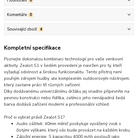
Hodnocení
0
Komentáře
0
Související zboží
4
Kompletní specifikace
Poznejte dokonalou kombinaci technologií pro vaše venkovní
aktivity.
Zealot S1
v šedém provedení je navržen pro ty, kteří
vyžadují odolnost a širokou funkcionalitu. Tento přístroj není
pouhým zdrojem hudby, ale komplexním
outdoorovým nástrojem
,
který zastane práci tří různých zařízení.
Díky dodávanému
univerzálnímu držáku
jej snadno připevníte na
pevnou konstrukci nebo řídítka, zatímco jeho nenápadná šedá
barva dodává zařízení moderní a profesionální vzhled.
Proč si vybrat právě Zealot S1?
Audio zážitek:
40mm měnič poskytuje vyvážený zvuk s
čistými výškami, který vás bude provázet na každém kroku.
Záložní energie:
S kapacitou
4000 mAh
poslouží jako