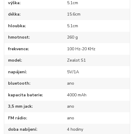
výška
5.1cm
délka
15.6cm
hloubka
5.1cm
hmotnost
260 g
frekvence
100 Hz-20 KHz
model
Zealot S1
napájení
5V/1A
bluetooth
ano
kapacita baterie
4000 mAh
3,5 mm jack
ano
FM rádio
ano
doba nabíjení
4 hodiny