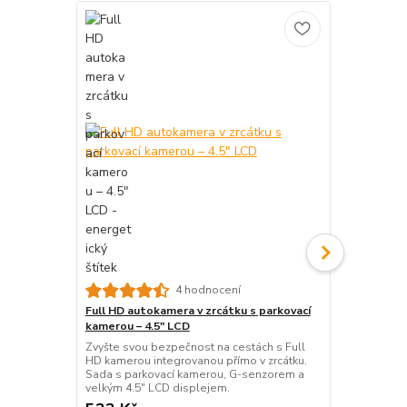
WIFI SMART 
4 hodnocení
režim a ovlá
Full HD autokamera v zrcátku s parkovací
Budoucnost 
kamerou – 4.5" LCD
pásek s hude
Zvyšte svou bezpečnost na cestách s Full
přes aplikac
HD kamerou integrovanou přímo v zrcátku.
jediným dot
Sada s parkovací kamerou, G-senzorem a
velkým 4.5" LCD displejem.