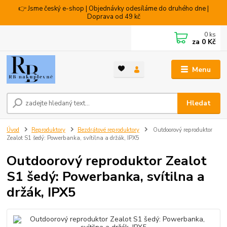
👉 Jsme český e-shop | Objednávky odesíláme do druhého dne |
Doprava od 49 kč
0
ks
za
0 Kč
Menu
Hledat
Úvod
Reproduktory
Bezdrátové reproduktory
Outdoorový reproduktor
Zealot S1 šedý: Powerbanka, svítilna a držák, IPX5
Outdoorový reproduktor Zealot
S1 šedý: Powerbanka, svítilna a
držák, IPX5