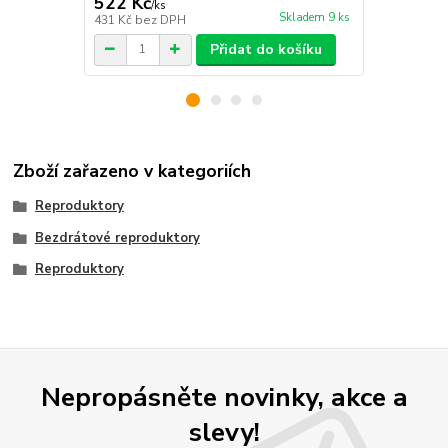
522 Kč
329 Kč
/
ks
/
ks
Skladem 9 ks
431 Kč
bez DPH
272 Kč
bez 
Přidat do košíku
Zboží zařazeno v kategoriích
Reproduktory
Bezdrátové reproduktory
Reproduktory
Nepropásněte novinky, akce a
slevy!