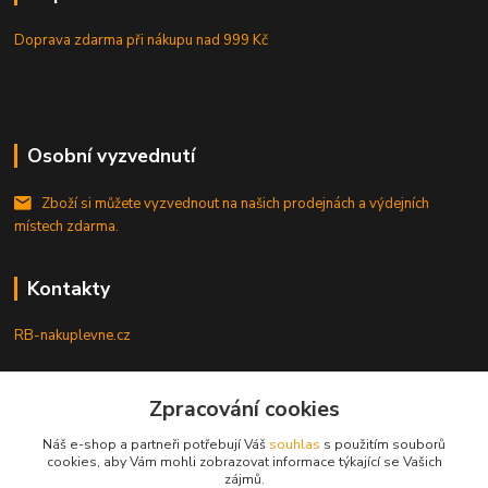
Doprava zdarma při nákupu
nad 999 Kč
Osobní vyzvednutí
Zboží si můžete vyzvednout na našich prodejnách a výdejních
místech zdarma.
Kontakty
RB-nakuplevne.cz
Zákaznická podpora
+420 222722421
Zpracování cookies
(Po-Pá, 8-17 hod.)
Náš e-shop a partneři potřebují Váš
souhlas
s použitím souborů
cookies, aby Vám mohli zobrazovat informace týkající se Vašich
info@rb-nakuplevne.cz
zájmů.