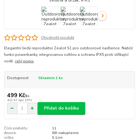
Ohodnotit produkt
Elegantní šedý reproduktor Zealot S1 pro outdoorové nadšence. Nabízí
funkci powerbanky, integrovanou svítilnu a ochranu IPX5 proti stříkající
vodě.
celý popis
Dostupnost
Skladem 1 ks
499 Kč
/
ks
412 Kč
bez DPH
Přidat do košíku
Číslo produktu:
11
dovozce:
RB-nakuplevne
výška:
5.1cm