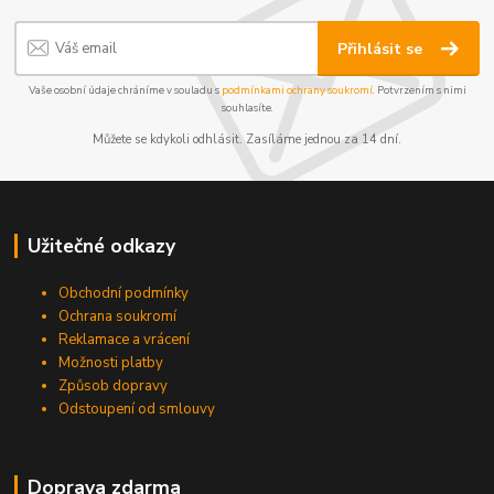
Přihlásit se
Vaše osobní údaje chráníme v souladu s
podmínkami ochrany soukromí
. Potvrzením s nimi
souhlasíte.
Můžete se kdykoli odhlásit. Zasíláme jednou za 14 dní.
Užitečné odkazy
Obchodní podmínky
Ochrana soukromí
Reklamace a vrácení
Možnosti platby
Způsob dopravy
Odstoupení od smlouvy
Doprava zdarma