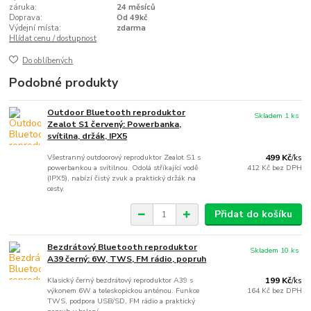
záruka:
24 měsíců
Doprava:
Od 49kč
Výdejní místa:
zdarma
Hlídat cenu / dostupnost
Do oblíbených
Podobné produkty
Outdoor Bluetooth reproduktor
Skladem 1 ks
Zealot S1 červený: Powerbanka,
svítilna, držák, IPX5
Všestranný outdoorový reproduktor Zealot S1 s
499 Kč
/
ks
powerbankou a svítilnou. Odolá stříkající vodě
412 Kč
bez DPH
(IPX5), nabízí čistý zvuk a praktický držák na
cesty.
Přidat do košíku
Bezdrátový Bluetooth reproduktor
Skladem 10 ks
A39 černý: 6W, TWS, FM rádio, popruh
Klasický černý bezdrátový reproduktor A39 s
199 Kč
/
ks
výkonem 6W a teleskopickou anténou. Funkce
164 Kč
bez DPH
TWS, podpora USB/SD, FM rádio a praktický