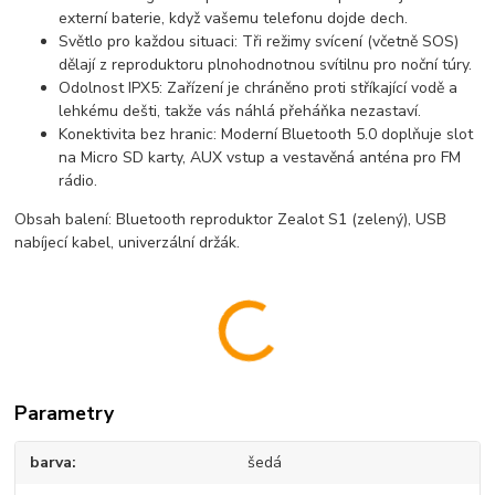
externí baterie, když vašemu telefonu dojde dech.
Světlo pro každou situaci:
Tři režimy svícení (včetně SOS)
dělají z reproduktoru plnohodnotnou svítilnu pro noční túry.
Odolnost IPX5:
Zařízení je chráněno proti stříkající vodě a
lehkému dešti, takže vás náhlá přeháňka nezastaví.
Konektivita bez hranic:
Moderní
Bluetooth 5.0
doplňuje slot
na Micro SD karty, AUX vstup a vestavěná anténa pro
FM
rádio
.
Obsah balení:
Bluetooth reproduktor Zealot S1 (zelený), USB
nabíjecí kabel, univerzální držák.
Parametry
barva
šedá