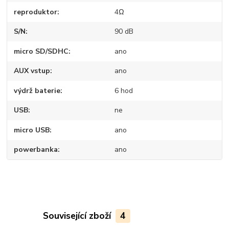
reproduktor
4Ω
S/N
90 dB
micro SD/SDHC
ano
AUX vstup
ano
výdrž baterie
6 hod
USB
ne
micro USB
ano
powerbanka
ano
Související zboží
4