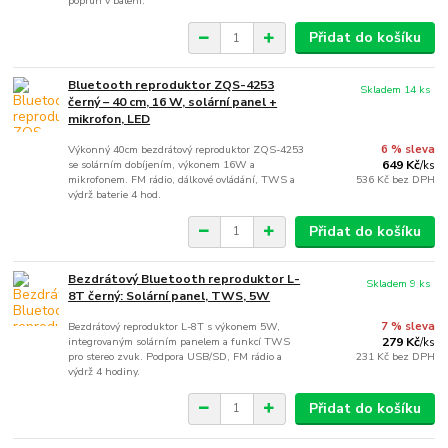
popruh v balení.
Přidat do košíku
Bluetooth reproduktor ZQS-4253
Skladem 14 ks
černý – 40 cm, 16 W, solární panel +
mikrofon, LED
Výkonný 40cm bezdrátový reproduktor ZQS-4253
6 % sleva
se solárním dobíjením, výkonem 16W a
649 Kč
/
ks
mikrofonem. FM rádio, dálkové ovládání, TWS a
536 Kč
bez DPH
výdrž baterie 4 hod.
Přidat do košíku
Bezdrátový Bluetooth reproduktor L-
Skladem 9 ks
8T černý: Solární panel, TWS, 5W
Bezdrátový reproduktor L-8T s výkonem 5W,
7 % sleva
integrovaným solárním panelem a funkcí TWS
279 Kč
/
ks
pro stereo zvuk. Podpora USB/SD, FM rádio a
231 Kč
bez DPH
výdrž 4 hodiny.
Přidat do košíku