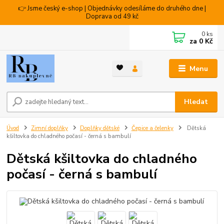
👉 Jsme český e-shop | Objednávky odesíláme do druhého dne |
Doprava od 49 kč
0
ks
za
0 Kč
Menu
Hledat
Úvod
Zimní doplňky
Doplňky dětské
Čepice a čelenky
Dětská
kšiltovka do chladného počasí - černá s bambulí
Dětská kšiltovka do chladného
počasí - černá s bambulí