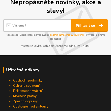
Nepropásněte novinky, akce a
slevy!
Přihlásit se
Vaše osobní údaje chráníme v souladu s
podmínkami ochrany soukromí
. Potvrzením s nimi
souhlasíte.
Můžete se kdykoli odhlásit. Zasíláme jednou za 14 dní.
Užitečné odkazy
Obchodní podmínky
Ochrana soukromí
Reklamace a vrácení
Možnosti platby
Způsob dopravy
Odstoupení od smlouvy