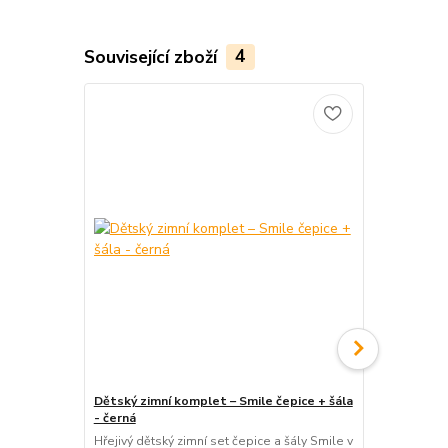
Související zboží
4
Dětský zimní komplet – Smile čepice + šála
Dětský zimní
- černá
třásněmi – b
Hřejivý dětský zimní set čepice a šály Smile v
Pohodlný ple