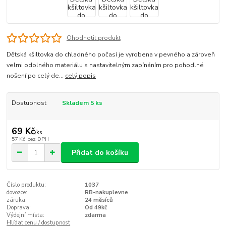
Ohodnotit produkt
Dětská kšiltovka do chladného počasí je vyrobena v pevného a zároveň
velmi odolného materiálu s nastavitelným zapínáním pro pohodlné
nošení po celý de...
celý popis
Dostupnost
Skladem 5 ks
69 Kč
/
ks
57 Kč
bez DPH
Přidat do košíku
Číslo produktu:
1037
dovozce:
RB-nakuplevne
záruka:
24 měsíců
Doprava:
Od 49kč
Výdejní místa:
zdarma
Hlídat cenu / dostupnost