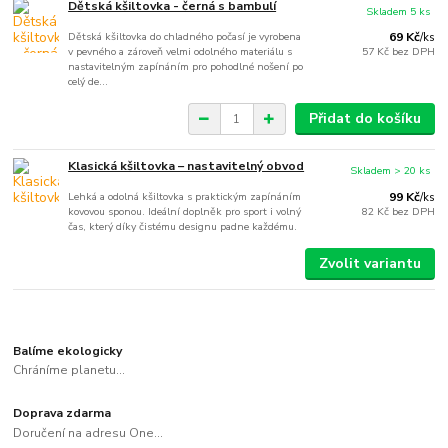
Dětská kšiltovka - černá s bambulí
Skladem 5 ks
Dětská kšiltovka do chladného počasí je vyrobena
69 Kč
/
ks
v pevného a zároveň velmi odolného materiálu s
57 Kč
bez DPH
nastavitelným zapínáním pro pohodlné nošení po
celý de...
Přidat do košíku
Klasická kšiltovka – nastavitelný obvod
Skladem > 20 ks
Lehká a odolná kšiltovka s praktickým zapínáním
99 Kč
/
ks
kovovou sponou. Ideální doplněk pro sport i volný
82 Kč
bez DPH
čas, který díky čistému designu padne každému.
Zvolit variantu
Balíme ekologicky
Chráníme planetu...
Doprava zdarma
Doručení na adresu One...