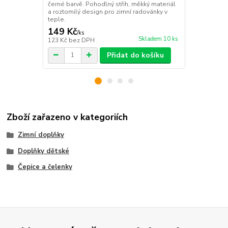
černé barvě. Pohodlný střih, měkký materiál
pruhovanou č
a roztomilý design pro zimní radovánky v
šálu s dlouhý
teple.
doplněk do 
149 Kč
69 Kč
/
ks
/
ks
Skladem 10 ks
123 Kč
bez DPH
57 Kč
bez D
Přidat do košíku
Zboží zařazeno v kategoriích
Zimní doplňky
Doplňky dětské
Čepice a čelenky