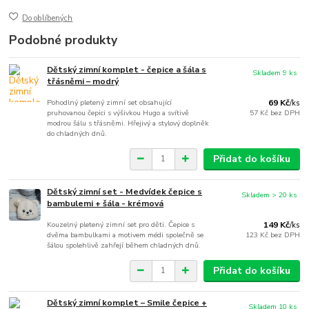
Do oblíbených
Podobné produkty
Dětský zimní komplet - čepice a šála s
Skladem 9 ks
třásněmi – modrý
Pohodlný pletený zimní set obsahující
69 Kč
/
ks
pruhovanou čepici s výšivkou Hugo a svítivě
57 Kč
bez DPH
modrou šálu s třásněmi. Hřejivý a stylový doplněk
do chladných dnů.
Přidat do košíku
Dětský zimní set - Medvídek čepice s
Skladem > 20 ks
bambulemi + šála - krémová
Kouzelný pletený zimní set pro děti. Čepice s
149 Kč
/
ks
dvěma bambulkami a motivem médi společně se
123 Kč
bez DPH
šálou spolehlivě zahřejí během chladných dnů.
Přidat do košíku
Dětský zimní komplet – Smile čepice +
Skladem 10 ks