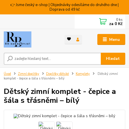
👉 Jsme český e-shop | Objednávky odesíláme do druhého dne |
Doprava od 49 kč
0
ks
za
0 Kč
Menu
Hledat
Úvod
Zimní doplňky
Doplňky dětské
Komplety
Dětský zimní
komplet - čepice a šála s třásněmi – bílý
Dětský zimní komplet - čepice a
šála s třásněmi – bílý