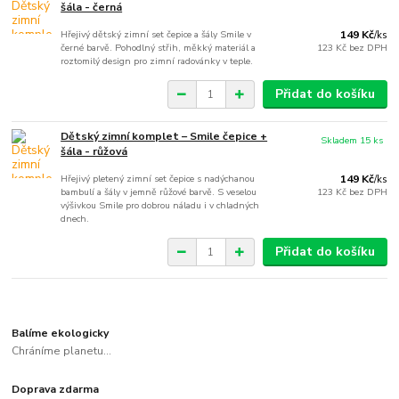
šála - černá
Hřejivý dětský zimní set čepice a šály Smile v
149 Kč
/
ks
černé barvě. Pohodlný střih, měkký materiál a
123 Kč
bez DPH
roztomilý design pro zimní radovánky v teple.
Přidat do košíku
Dětský zimní komplet – Smile čepice +
Skladem 15 ks
šála - růžová
Hřejivý pletený zimní set čepice s nadýchanou
149 Kč
/
ks
bambulí a šály v jemně růžové barvě. S veselou
123 Kč
bez DPH
výšivkou Smile pro dobrou náladu i v chladných
dnech.
Přidat do košíku
Balíme ekologicky
Chráníme planetu...
Doprava zdarma