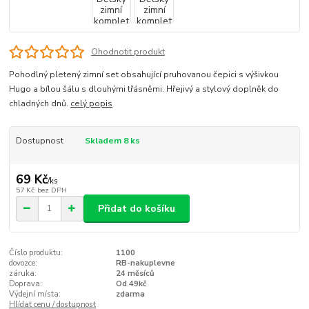
Ohodnotit produkt
Pohodlný pletený zimní set obsahující pruhovanou čepici s výšivkou
Hugo a bílou šálu s dlouhými třásněmi. Hřejivý a stylový doplněk do
chladných dnů.
celý popis
Dostupnost
Skladem 8 ks
69 Kč
/
ks
57 Kč
bez DPH
Přidat do košíku
Číslo produktu:
1100
dovozce:
RB-nakuplevne
záruka:
24 měsíců
Doprava:
Od 49kč
Výdejní místa:
zdarma
Hlídat cenu / dostupnost