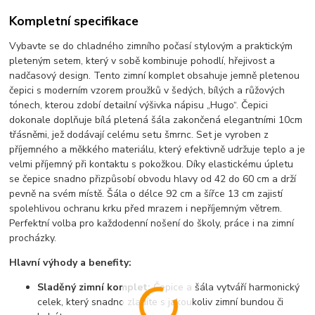
Kompletní specifikace
Vybavte se do chladného zimního počasí stylovým a praktickým
pleteným setem, který v sobě kombinuje pohodlí, hřejivost a
nadčasový design. Tento zimní komplet obsahuje jemně pletenou
čepici s moderním vzorem proužků v šedých, bílých a růžových
tónech, kterou zdobí detailní výšivka nápisu „Hugo“. Čepici
dokonale doplňuje bílá pletená šála zakončená elegantními 10cm
třásněmi, jež dodávají celému setu šmrnc. Set je vyroben z
příjemného a měkkého materiálu, který efektivně udržuje teplo a je
velmi příjemný při kontaktu s pokožkou. Díky elastickému úpletu
se čepice snadno přizpůsobí obvodu hlavy od 42 do 60 cm a drží
pevně na svém místě. Šála o délce 92 cm a šířce 13 cm zajistí
spolehlivou ochranu krku před mrazem i nepříjemným větrem.
Perfektní volba pro každodenní nošení do školy, práce i na zimní
procházky.
Hlavní výhody a benefity:
Sladěný zimní komplet:
Čepice a šála vytváří harmonický
celek, který snadno zladíte s jakoukoliv zimní bundou či