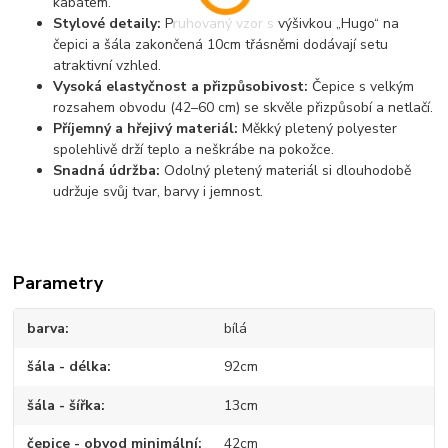
kabátem.
Stylové detaily:
Pruhovaný vzor s výšivkou „Hugo“ na
čepici a šála zakončená 10cm třásněmi dodávají setu
atraktivní vzhled.
Vysoká elastyčnost a přizpůsobivost:
Čepice s velkým
rozsahem obvodu (42–60 cm) se skvěle přizpůsobí a netlačí.
Příjemný a hřejivý materiál:
Měkký pletený polyester
spolehlivě drží teplo a neškrábe na pokožce.
Snadná údržba:
Odolný pletený materiál si dlouhodobě
udržuje svůj tvar, barvy i jemnost.
Parametry
barva
bílá
šála - délka
92cm
šála - šířka
13cm
čepice - obvod minimální
42cm