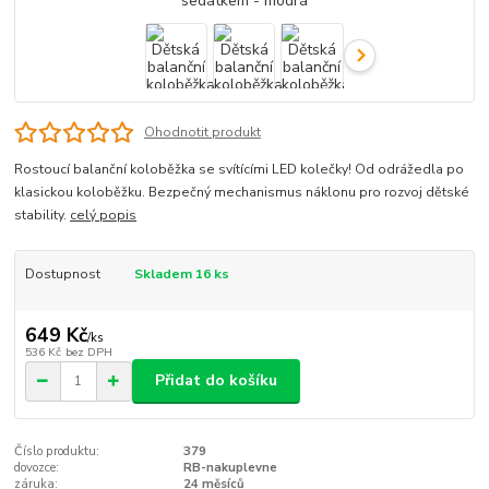
Ohodnotit produkt
Rostoucí balanční koloběžka se svítícími LED kolečky! Od odrážedla po
klasickou koloběžku. Bezpečný mechanismus náklonu pro rozvoj dětské
stability.
celý popis
Dostupnost
Skladem 16 ks
649 Kč
/
ks
536 Kč
bez DPH
Přidat do košíku
Číslo produktu:
379
dovozce:
RB-nakuplevne
záruka:
24 měsíců