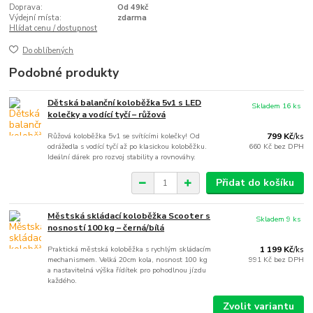
Doprava:
Od 49kč
Výdejní místa:
zdarma
Hlídat cenu / dostupnost
Do oblíbených
Podobné produkty
Dětská balanční koloběžka 5v1 s LED
Skladem 16 ks
kolečky a vodící tyčí – růžová
Růžová koloběžka 5v1 se svítícími kolečky! Od
799 Kč
/
ks
odrážedla s vodící tyčí až po klasickou koloběžku.
660 Kč
bez DPH
Ideální dárek pro rozvoj stability a rovnováhy.
Přidat do košíku
Městská skládací koloběžka Scooter s
Skladem 9 ks
nosností 100 kg – černá/bílá
Praktická městská koloběžka s rychlým skládacím
1 199 Kč
/
ks
mechanismem. Velká 20cm kola, nosnost 100 kg
991 Kč
bez DPH
a nastavitelná výška řídítek pro pohodlnou jízdu
každého.
Zvolit variantu