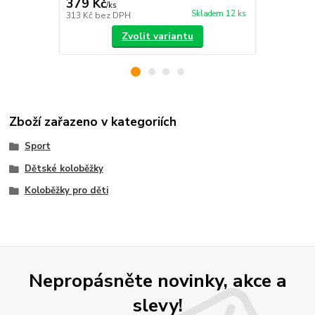
379 Kč
399 Kč
/
ks
/
ks
Skladem 12 ks
313 Kč
bez DPH
330 Kč
bez 
Zvolit variantu
Zboží zařazeno v kategoriích
Sport
Dětské koloběžky
Koloběžky pro děti
Nepropásněte novinky, akce a
slevy!