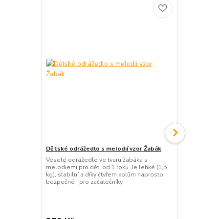
Dětské odrážedlo s melodií vzor Žabák
Pennyboard 2
modrý maská
Veselé odrážedlo ve tvaru žabáka s
melodiemi pro děti od 1 roku. Je lehké (1,5
Stylový pen
kg), stabilní a díky čtyřem kolům naprosto
vzorem a svít
bezpečné i pro začátečníky.
kg, unese 60 
ideální na vý