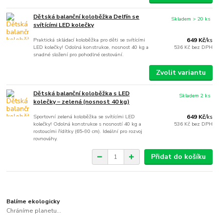
Dětská balanční koloběžka Delfín se
Skladem > 20 ks
svítícími LED kolečky
Praktická skládací koloběžka pro děti se svítícími
649 Kč
/
ks
LED kolečky! Odolná konstrukce, nosnost 40 kg a
536 Kč
bez DPH
snadné složení pro pohodlné cestování.
Zvolit variantu
Dětská balanční koloběžka s LED
Skladem 2 ks
kolečky – zelená (nosnost 40 kg)
Sportovní zelená koloběžka se svítícími LED
649 Kč
/
ks
kolečky! Odolná konstrukce s nosností 40 kg a
536 Kč
bez DPH
rostoucími řídítky (65–90 cm). Ideální pro rozvoj
rovnováhy.
Přidat do košíku
Balíme ekologicky
Chráníme planetu...