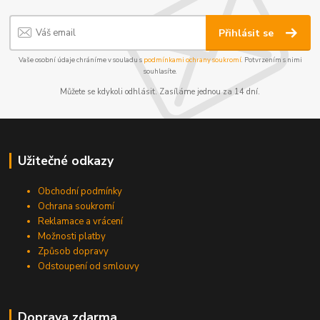
Přihlásit se
Vaše osobní údaje chráníme v souladu s
podmínkami ochrany soukromí
. Potvrzením s nimi
souhlasíte.
Můžete se kdykoli odhlásit. Zasíláme jednou za 14 dní.
Užitečné odkazy
Obchodní podmínky
Ochrana soukromí
Reklamace a vrácení
Možnosti platby
Způsob dopravy
Odstoupení od smlouvy
Doprava zdarma