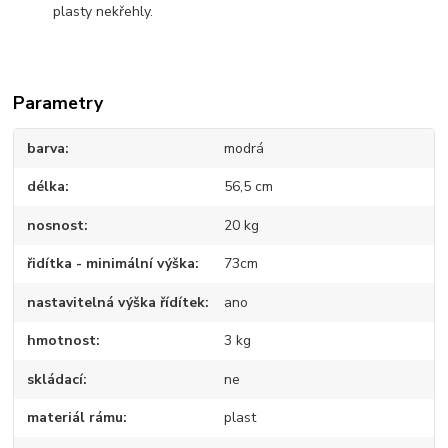
plasty nekřehly.
Parametry
barva
modrá
délka
56,5 cm
nosnost
20 kg
řidítka - minimální výška
73cm
nastavitelná výška řídítek
ano
hmotnost
3 kg
skládací
ne
materiál rámu
plast