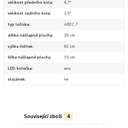
velikost předního kola
4,7"
velikost zadního kola
3,5"
typ ložiska
ABEC 7
délka nášlapné plochy
26 cm
výška řidítek
82 cm
šířka nášlapné plochy
15 cm
LED kolečka
ano
stojánek
ne
Související zboží
4