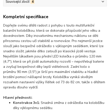
Související zboží
4
Kompletní specifikace
Dopřejte svému dítěti radost z pohybu s touto multifunkční
balanční koloběžkou, která se dokonale přizpůsobí jeho věku a
dovednostem. Díky inovativnímu
mechanismu náklonu
se děti
přirozenou cestou učí stabilitě a rovnováze. Pro nejmenší jezdce
slouží jako bezpečné
odrážedlo s výklopným sedátkem
, které lze
snadno složit, jakmile dítko zatouží po klasické jízdě vestoje.
Největším lákadlem jsou
přední LED kolečka o průměru 120 mm
(4,7")
, která se při jízdě automaticky rozsvítí – nepotřebují baterie
a zvyšují bezpečnost díky lepší viditelnosti. Zadní kolo o
průměru
90 mm (3,5")
je širší pro maximální stabilitu a hladké
brzdění pomocí nášlapné brzdy. Koloběžka vyniká skvělým
rozsahem nastavení výšky řídítek od 73 do 82 cm, takže s dítětem
opravdu dlouho vydrží.
Hlavní přednosti:
Konstrukce 3v1:
Snadná změna z odrážedla na koloběžku
díky výklopnému sedátku.