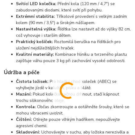
Svítící LED kolečka:
Přední kola (120 mm / 4,7") se
zabudovanými diodami, které svítí při pohybu.
Extrémní stabilita:
Tříkolové provedení s velkým zadním
kolem (90 mm / 3,5") a širokým nášlapem.
Nastavitelná výška:
Řídítka lze nastavit až do výšky 82 cm,
což vyhovuje i starším dětem.
Praktický košíček:
Roztomilá beruška na řídítkách pro
uložení nejdůležitějších hraček.
Kvalitní materiály:
Kombinace hliníku a tvrzeného plastu
zajišťuje váhu pouze 3 kg při zachování vysoké odolnosti.
Údržba a péče
Čistota ložisek:
Pro hladký chod koleček (ABEC) se
vyhýbejte jízdě v kalužích, písku a blátě.
Mazání:
Pokud kolečka začnou drhnout, stačí kápnout
trochu silikonového oleje.
Kontrola:
Občas zkontrolujte a dotáhněte šrouby, které se
mohou vibracemi uvolnit.
Čištění:
Otírejte pouze vlhkým hadříkem, nepoužívejte
agresivní chemii.
Skladování:
Uchovávejte v suchu, aby ložiska nerezivěla a