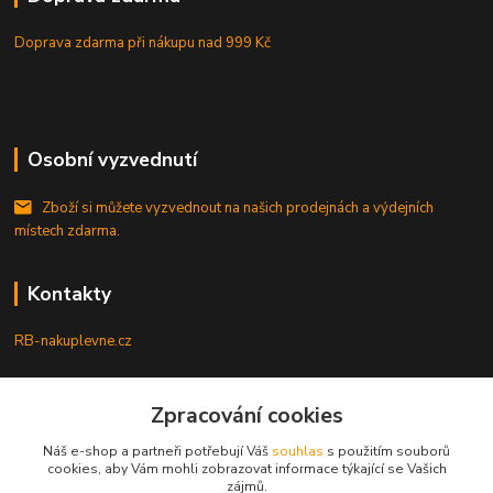
Doprava zdarma při nákupu
nad 999 Kč
Osobní vyzvednutí
Zboží si můžete vyzvednout na našich prodejnách a výdejních
místech zdarma.
Kontakty
RB-nakuplevne.cz
Zákaznická podpora
+420 222722421
Zpracování cookies
(Po-Pá, 8-17 hod.)
Náš e-shop a partneři potřebují Váš
souhlas
s použitím souborů
cookies, aby Vám mohli zobrazovat informace týkající se Vašich
info@rb-nakuplevne.cz
zájmů.