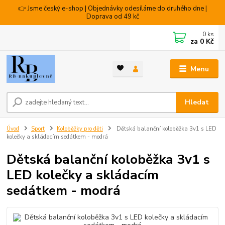
👉 Jsme český e-shop | Objednávky odesíláme do druhého dne |
Doprava od 49 kč
0
ks
za
0 Kč
Menu
Hledat
Úvod
Sport
Koloběžky pro děti
Dětská balanční koloběžka 3v1 s LED
kolečky a skládacím sedátkem - modrá
Dětská balanční koloběžka 3v1 s
LED kolečky a skládacím
sedátkem - modrá