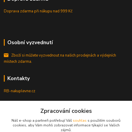
Doprava zdarma při nákupu
nad 999 Kč
Osobní vyzvednutí
Zboží si můžete vyzvednout na našich prodejnách a výdejních
místech zdarma.
Kontakty
RB-nakuplevne.cz
Zákaznická podpora
Zpracování cookies
+420 222722421
(Po-Pá, 8-17 hod.)
Náš e-shop a partneři potřebují Váš
souhlas
s použitím souborů
cookies, aby Vám mohli zobrazovat informace týkající se Vašich
info@rb-nakuplevne.cz
zájmů.