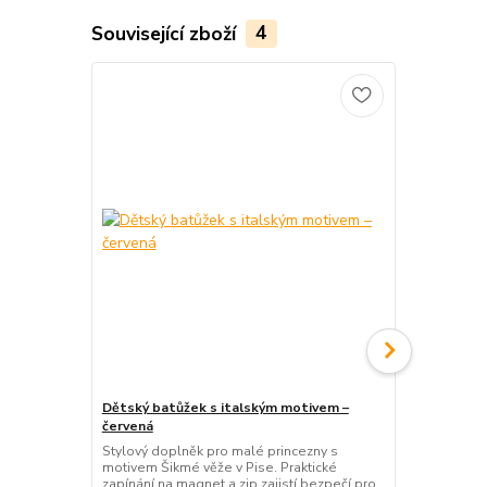
Související zboží
4
Dětský batůžek s italským motivem –
Vak na záda 
červená
Lehký vak n
Ideální do šk
Stylový doplněk pro malé princezny s
materiál a s
motivem Šikmé věže v Pise. Praktické
zapínání na magnet a zip zajistí bezpečí pro