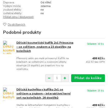
Doprava:
Od 49kč
Výdejní místa:
zdarma
zvukové efekty:
ne
světelné efekty:
ne
Hlídat cenu / dostupnost
Do oblíbených
Podobné produkty
Dětský kosmetický kufřík 2v1 Princezna
Skladem 10 ks
– se světlem, zvukem a 23 doplňky, na
kolečkách
Přenosný salón pro malé princezny! Kufřík na
499 Kč
/
ks
kolečkách se světelnými a zvukovými efekty
412 Kč
bez DPH
obsahuje 23 doplňků pro kreativní hru na
vizážistku.
Přidat do košíku
Dětská kuchyňka v kufříku 2v1 se
Skladem 19 ks
světlem a zvukem – interaktivní herní
set na kolečkách, 26 doplňků
Staňte se šéfkuchařem! Kompaktní kuchyňka v
499 Kč
/
ks