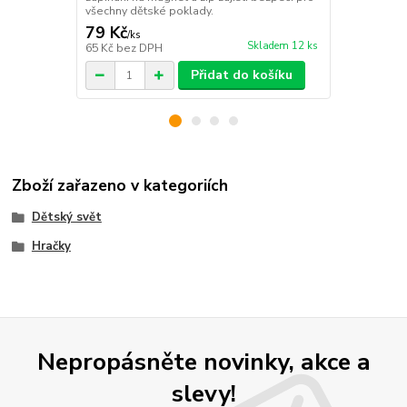
všechny dětské poklady.
79 Kč
99 Kč
/
ks
/
ks
Skladem 12 ks
65 Kč
bez DPH
82 Kč
bez D
Přidat do košíku
Zboží zařazeno v kategoriích
Dětský svět
Hračky
Nepropásněte novinky, akce a
slevy!