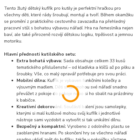
Tento
žlutý dětský kufřík pro kutily
je perfektní hračkou pro
všechny děti, které rády šroubují, montují a tvoří. Během okamžiku
se promění z praktického cestovního zavazadla na
přehledný
pracovní stůl
s bohatou výbavou nářadí. Hra na řemeslníka nejen
baví, ale také přirozeně rozvíjí dětskou logiku, trpělivost a jemnou
motoriku.
Hlavní přednosti kutilského setu:
Extra bohatá výbava:
Sada obsahuje celkem
33 kusů
tematického příslušenství
– od kladívka a klíčů až po pilku a
šroubky. Vše, co malý opravář potřebuje pro svou práci.
Mobilní dílna:
Kufřík je vybaven funkčními kolečky a
výsuvným madlem. Děti si tak mohou své nářadí snadno
převážet z pokoje do pokoje nebo si ho sbalit na prázdniny
k babičce.
Kreativní dekorování:
Součástí balení jsou samolepky,
kterými si malí kutilové mohou svůj kufřík i jednotlivé
nástroje sami vyzdobit a vytvořit si tak unikátní dílnu.
Bezpečný a kompaktní:
Vyrobeno z odolného plastu se
zaoblenými hranami. Po skončení hry se všechno nářadí
snadno uklidí zpět do kufříku, takže v pokojíčku zůstane