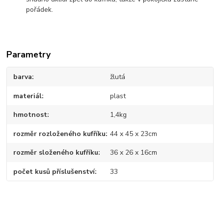
pořádek.
Parametry
barva
žlutá
materiál
plast
hmotnost
1,4kg
rozměr rozloženého kufříku
44 x 45 x 23cm
rozměr složeného kufříku
36 x 26 x 16cm
počet kusů příslušenství
33