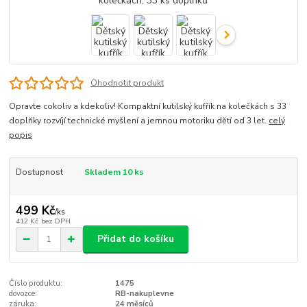
Ohodnotit produkt
Opravte cokoliv a kdekoliv! Kompaktní kutilský kufřík na kolečkách s 33
doplňky rozvíjí technické myšlení a jemnou motoriku dětí od 3 let.
celý
popis
Dostupnost
Skladem 10 ks
499 Kč
/
ks
412 Kč
bez DPH
Přidat do košíku
Číslo produktu:
1475
dovozce:
RB-nakuplevne
záruka:
24 měsíců