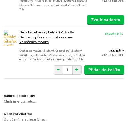
kufříku na kolečkách se zvuky a světlem obsahuje
412 Kč
bez DPH
26 doplňků pro hru na vaření. Ideální pro děti od
3 let.
Zvolit variantu
Dětský lékařský kufřík 2v1 Hello
Skladem 9 ks
Doctor – přenosná ordinace na
kolečkách modrá
Staňte se malým lékařem! Kompaktní lékařský
499 Kč
/
ks
kufřík na kolečkách s 20 doplňky rozvíjí dětskou
412 Kč
bez DPH
empatii a fantazii. Ideální dárek pro děti od 3 let.
Přidat do košíku
Balíme ekologicky
Chráníme planetu...
Doprava zdarma
Doručení na adresu One...