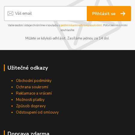
Přihlásit se
Vaše osobní údaje chráníme v souladu s
podmínkami ochrany soukromí
. Potvrzením s nimi
souhlasíte.
Můžete se kdykoli odhlásit. Zasíláme jednou za 14 dní.
Užitečné odkazy
Obchodní podmínky
Ochrana soukromí
Reklamace a vrácení
Možnosti platby
Způsob dopravy
Odstoupení od smlouvy
Doprava zdarma