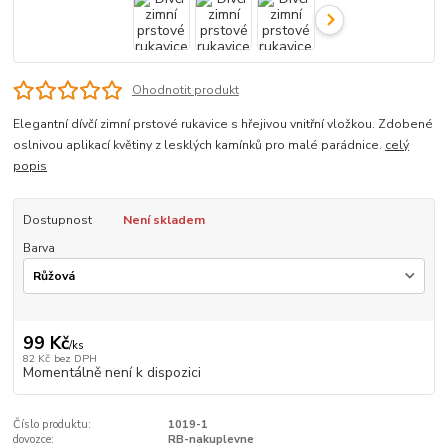
Ohodnotit produkt
Elegantní dívčí zimní prstové rukavice s hřejivou vnitřní vložkou. Zdobené
oslnivou aplikací květiny z lesklých kamínků pro malé parádnice.
celý
popis
Dostupnost
Není skladem
Barva
99 Kč
/
ks
82 Kč
bez DPH
Momentálně není k dispozici
Číslo produktu:
1019-1
dovozce:
RB-nakuplevne