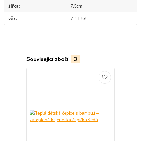
šířka
7.5cm
věk
7-11 let
Související zboží
3