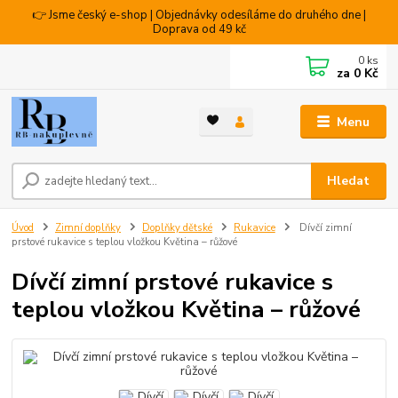
👉 Jsme český e-shop | Objednávky odesíláme do druhého dne |
Doprava od 49 kč
0
ks
za
0 Kč
Menu
Hledat
Úvod
Zimní doplňky
Doplňky dětské
Rukavice
Dívčí zimní
prstové rukavice s teplou vložkou Květina – růžové
Dívčí zimní prstové rukavice s
teplou vložkou Květina – růžové