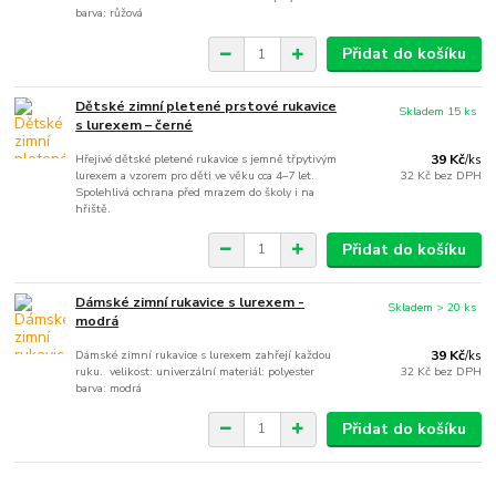
barva: růžová
Přidat do košíku
Dětské zimní pletené prstové rukavice
Skladem 15 ks
s lurexem – černé
Hřejivé dětské pletené rukavice s jemně třpytivým
39 Kč
/
ks
lurexem a vzorem pro děti ve věku cca 4–7 let.
32 Kč
bez DPH
Spolehlivá ochrana před mrazem do školy i na
hřiště.
Přidat do košíku
Dámské zimní rukavice s lurexem -
Skladem > 20 ks
modrá
Dámské zimní rukavice s lurexem zahřejí každou
39 Kč
/
ks
ruku. velikost: univerzální materiál: polyester
32 Kč
bez DPH
barva: modrá
Přidat do košíku