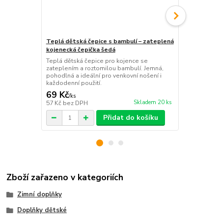
Teplá dětská čepice s bambulí – zateplená
Dětská zate
kojenecká čepička šedá
vhodná pro k
Teplá dětská čepice pro kojence se
Dětská zatep
zateplením a roztomilou bambulí. Jemná,
vlnička, měkk
pohodlná a ideální pro venkovní nošení i
ideální ochra
každodenní použití.
69 Kč
69 Kč
/
ks
/
ks
Skladem 20 ks
57 Kč
bez DPH
57 Kč
bez D
Přidat do košíku
Zboží zařazeno v kategoriích
Zimní doplňky
Doplňky dětské