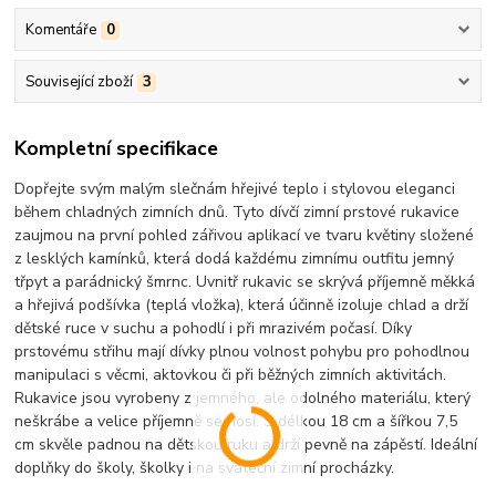
Komentáře
0
Související zboží
3
Kompletní specifikace
Dopřejte svým malým slečnám hřejivé teplo i stylovou eleganci
během chladných zimních dnů. Tyto dívčí zimní prstové rukavice
zaujmou na první pohled zářivou aplikací ve tvaru květiny složené
z lesklých kamínků, která dodá každému zimnímu outfitu jemný
třpyt a parádnický šmrnc. Uvnitř rukavic se skrývá příjemně měkká
a hřejivá podšívka (teplá vložka), která účinně izoluje chlad a drží
dětské ruce v suchu a pohodlí i při mrazivém počasí. Díky
prstovému střihu mají dívky plnou volnost pohybu pro pohodlnou
manipulaci s věcmi, aktovkou či při běžných zimních aktivitách.
Rukavice jsou vyrobeny z jemného, ale odolného materiálu, který
neškrábe a velice příjemně se nosí. S délkou 18 cm a šířkou 7,5
cm skvěle padnou na dětskou ruku a drží pevně na zápěstí. Ideální
doplňky do školy, školky i na sváteční zimní procházky.