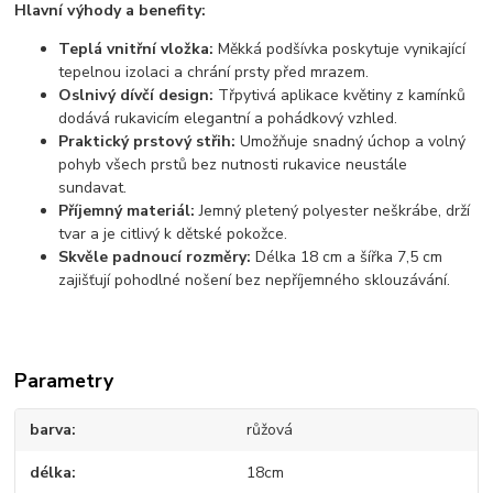
Hlavní výhody a benefity:
Teplá vnitřní vložka:
Měkká podšívka poskytuje vynikající
tepelnou izolaci a chrání prsty před mrazem.
Oslnivý dívčí design:
Třpytivá aplikace květiny z kamínků
dodává rukavicím elegantní a pohádkový vzhled.
Praktický prstový střih:
Umožňuje snadný úchop a volný
pohyb všech prstů bez nutnosti rukavice neustále
sundavat.
Příjemný materiál:
Jemný pletený polyester neškrábe, drží
tvar a je citlivý k dětské pokožce.
Skvěle padnoucí rozměry:
Délka 18 cm a šířka 7,5 cm
zajišťují pohodlné nošení bez nepříjemného sklouzávání.
Parametry
barva
růžová
délka
18cm