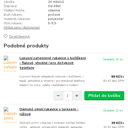
záruka:
24 měsíců
Doprava:
Od 49kč
Výdejní místa:
zdarma
druh rukavic:
prstové
materiál rukavice:
polyester
číslo rukavic:
5-5,5
Hlídat cenu / dostupnost
Do oblíbených
Podobné produkty
Luxusní zateplené rukavice s kožíškem
Skladem 10 ks
– fialové, vhodné i pro dotykové
telefony
Luxusní fialové zateplené rukavice s kožíškem –
99 Kč
/
ks
teplé, pohodlné a vhodné i pro dotykové telefony.
82 Kč
bez DPH
Ideální na zimu, výlety i každodenní nošení.
Přidat do košíku
Dámské zimní rukavice s lurexem -
Skladem 12 ks
rúžová
Dámské zimní rukavice s lurexem zahřejí každou
39 Kč
/
ks
ručku. velikost: univerzální materiál: polyester
32 Kč
bez DPH