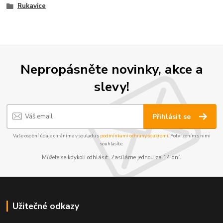
Rukavice
Nepropásněte novinky, akce a
slevy!
Přihlásit se
Vaše osobní údaje chráníme v souladu s
podmínkami ochrany soukromí
. Potvrzením s nimi
souhlasíte.
Můžete se kdykoli odhlásit. Zasíláme jednou za 14 dní.
Užitečné odkazy