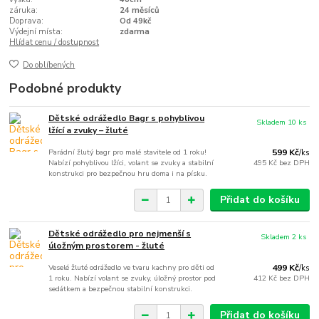
záruka:
24 měsíců
Doprava:
Od 49kč
Výdejní místa:
zdarma
Hlídat cenu / dostupnost
Do oblíbených
Podobné produkty
Dětské odrážedlo Bagr s pohyblivou
Skladem 10 ks
lžící a zvuky – žluté
Parádní žlutý bagr pro malé stavitele od 1 roku!
599 Kč
/
ks
Nabízí pohyblivou lžíci, volant se zvuky a stabilní
495 Kč
bez DPH
konstrukci pro bezpečnou hru doma i na písku.
Přidat do košíku
Dětské odrážedlo pro nejmenší s
Skladem 2 ks
úložným prostorem - žluté
Veselé žluté odrážedlo ve tvaru kachny pro děti od
499 Kč
/
ks
1 roku. Nabízí volant se zvuky, úložný prostor pod
412 Kč
bez DPH
sedátkem a bezpečnou stabilní konstrukci.
Přidat do košíku