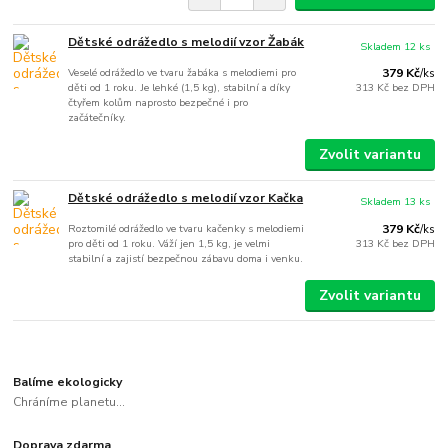
Dětské odrážedlo s melodií vzor Žabák
Skladem 12 ks
Veselé odrážedlo ve tvaru žabáka s melodiemi pro
379 Kč
/
ks
děti od 1 roku. Je lehké (1,5 kg), stabilní a díky
313 Kč
bez DPH
čtyřem kolům naprosto bezpečné i pro
začátečníky.
Zvolit variantu
Dětské odrážedlo s melodií vzor Kačka
Skladem 13 ks
Roztomilé odrážedlo ve tvaru kačenky s melodiemi
379 Kč
/
ks
pro děti od 1 roku. Váží jen 1,5 kg, je velmi
313 Kč
bez DPH
stabilní a zajistí bezpečnou zábavu doma i venku.
Zvolit variantu
Balíme ekologicky
Chráníme planetu...
Doprava zdarma