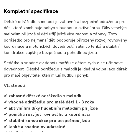
Kompletní specifikace
Dětské odrážedlo s melodií je zábavné a bezpečné odrážedlo pro
děti, které kombinuje pohyb s hudbou a aktivní hrou. Díky veselým
melodiím při jízdě si děti užijí ještě více radosti a zábavy. Toto
odrážedlo pro nejmenší děti podporuje přirozený rozvoj rovnováhy,
koordinace a motorických dovedností, zatímco lehká a stabilní
konstrukce zajišťuje bezpečnou a pohodlnou jízdu.
Sedátko a snadné ovládání umožňuje dětem rychle se učit nové
dovednosti. Dětské odrážedlo s melodií je ideální volba jako dárek
pro malé objevitele, kteří milují hudbu i pohyb.
Vlastnosti:
✔ zábavné dětské odrážedlo s melodií
✔ vhodné odrážedlo pro malé děti 1 - 3 roky
✔ aktivní hra díky hudebním melodiím při jízdě
✔ pomáhá rozvíjet rovnováhu a koordinaci
✔ stabilní konstrukce pro bezpečnou jízdu
✔ lehké a snadno ovladatelné