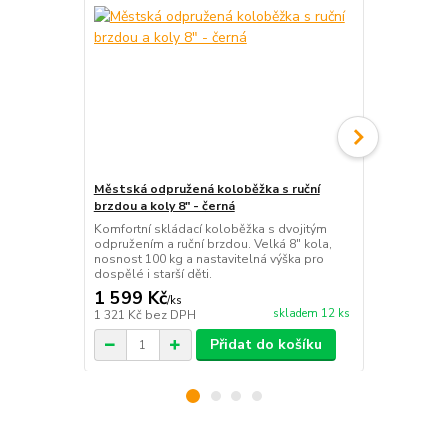
Městská odpružená koloběžka s ruční
Dětská bala
brzdou a koly 8" - černá
svítícími LE
Komfortní skládací koloběžka s dvojitým
Praktická sk
odpružením a ruční brzdou. Velká 8" kola,
svítícími LE
nosnost 100 kg a nastavitelná výška pro
nosnost 40 k
dospělé i starší děti.
pohodlné ce
1 599 Kč
649 Kč
/
ks
/
ks
skladem 12 ks
1 321 Kč
bez DPH
536 Kč
bez 
Přidat do košíku