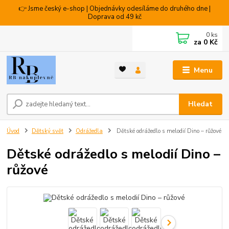
👉 Jsme český e-shop | Objednávky odesíláme do druhého dne |
Doprava od 49 kč
0
ks
za
0 Kč
Menu
Hledat
Úvod
Dětský svět
Odrážedla
Dětské odrážedlo s melodií Dino – růžové
Dětské odrážedlo s melodií Dino –
růžové