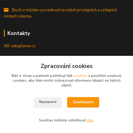
Zboží si můžete vyzvednout na našich prodejnách a výdejních
místech zdarma.
Kontakty
RB-nakuplevne.cz
Zákaznická podpora
Zpracování cookies
+420 222722421
(Po-Pá, 8-17 hod.)
Náš e-shop a partneři potřebují Váš
souhlas
s použitím souborů
cookies, aby Vám mohli zobrazovat informace týkající se Vašich
info@rb-nakuplevne.cz
zájmů.
Souhlasím
Nastavení
Souhlas můžete odmítnout
zde
.
Vytvořeno na
Eshop-rychle.cz