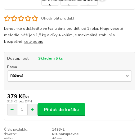
Ohodnotit produkt
Lehounké odrážedlo ve tvaru dina pro děti od 1 roku. Hraje veselé
melodie, váží jen 1,5 kg a díky 4 kolům je maximálně stabilní a
bezpečné.
celý popis
Dostupnost
Skladem 5 ks
Barva
379 Kč
/
ks
313 Kč
bez DPH
Přidat do košíku
Číslo produktu:
1493-2
dovozce:
RB-nakuplevne
výška:
40cm