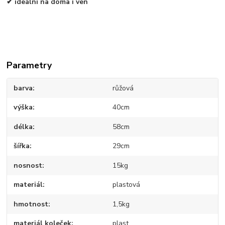
✔ ideální na doma i ven
Parametry
barva
růžová
výška
40cm
délka
58cm
šířka
29cm
nosnost
15kg
materiál
plastová
hmotnost
1,5kg
materiál koleček
plast