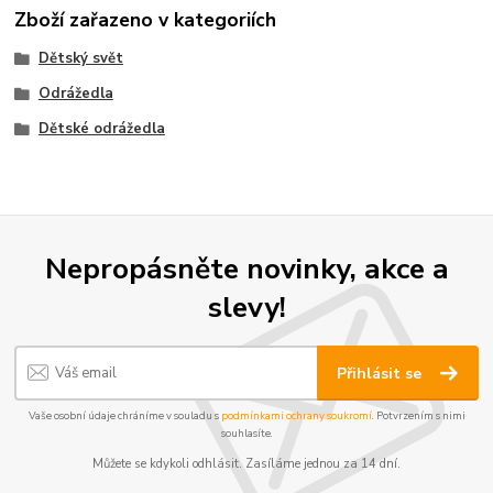
Zboží zařazeno v kategoriích
Dětský svět
Odrážedla
Dětské odrážedla
Nepropásněte novinky, akce a
slevy!
Přihlásit se
Vaše osobní údaje chráníme v souladu s
podmínkami ochrany soukromí
. Potvrzením s nimi
souhlasíte.
Můžete se kdykoli odhlásit. Zasíláme jednou za 14 dní.