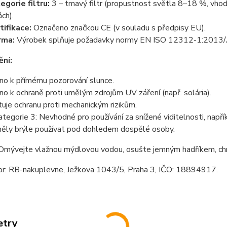
egorie filtru:
3 – tmavý filtr (propustnost světla 8–18 %, vhodn
ách).
tifikace:
Označeno značkou CE (v souladu s předpisy EU).
rma:
Výrobek splňuje požadavky normy EN ISO 12312-1:2013
ní:
no k přímému pozorování slunce.
no k ochraně proti umělým zdrojům UV záření (např. solária).
je ochranu proti mechanickým rizikům.
kategorie 3: Nevhodné pro používání za snížené viditelnosti, např
měly brýle používat pod dohledem dospělé osoby.
mývejte vlažnou mýdlovou vodou, osušte jemným hadříkem, ch
tor: RB-nakuplevne, Ježkova 1043/5, Praha 3, IČO: 18894917.
etry