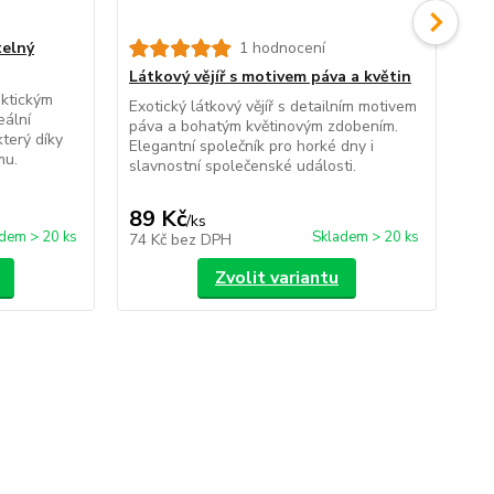
telný
1 hodnocení
Dě
Jed
Látkový vějíř s motivem páva a květin
si
aktickým
Exotický látkový vějíř s detailním motivem
eální
Pod
páva a bohatým květinovým zdobením.
který díky
fot
Elegantní společník pro horké dny i
mu.
hry
slavnostní společenské události.
Ide
89 Kč
3
/
ks
dem > 20 ks
Skladem > 20 ks
74 Kč
bez DPH
28
Zvolit variantu