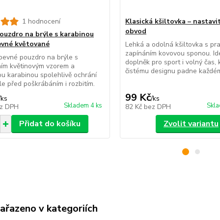
1 hodnocení
Klasická kšiltovka – nastavi
obvod
ouzdro na brýle s karabinou
evné květované
Lehká a odolná kšiltovka s pr
zapínáním kovovou sponou. Id
pevné pouzdro na brýle s
doplněk pro sport i volný čas, 
ním květinovým vzorem a
čistému designu padne každé
ou karabinou spolehlivě ochrání
le před poškrábáním i rozbitím.
99 Kč
/
ks
/
ks
Skladem 4 ks
Skla
z DPH
82 Kč
bez DPH
Přidat do košíku
Zvolit variantu
zařazeno v kategoriích