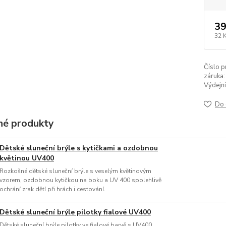
39
32 
Číslo p
záruka:
Výdejní
Do 
é produkty
Dětské sluneční brýle s kytičkami a ozdobnou
květinou UV400
Rozkošné dětské sluneční brýle s veselým květinovým
vzorem, ozdobnou kytičkou na boku a UV 400 spolehlivě
ochrání zrak dětí při hrách i cestování.
Dětské sluneční brýle pilotky fialové UV400
Dětské sluneční brýle pilotky ve fialové barvě s UV400