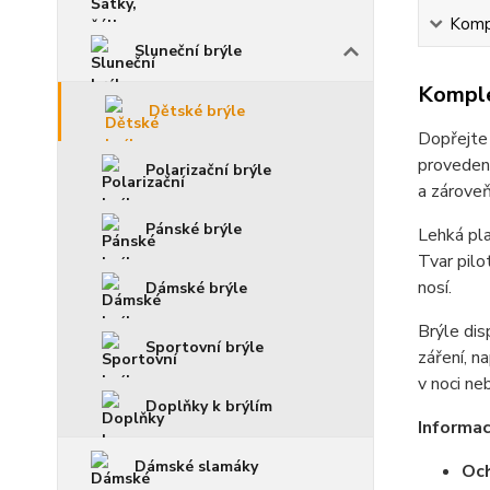
Kompl
Sluneční brýle
Komple
Dětské brýle
Dopřejte 
provedení
Polarizační brýle
a zároveň
Pánské brýle
Lehká pla
Tvar pilo
nosí.
Dámské brýle
Brýle dis
Sportovní brýle
záření, n
v noci n
Doplňky k brýlím
Informac
Dámské slamáky
Och