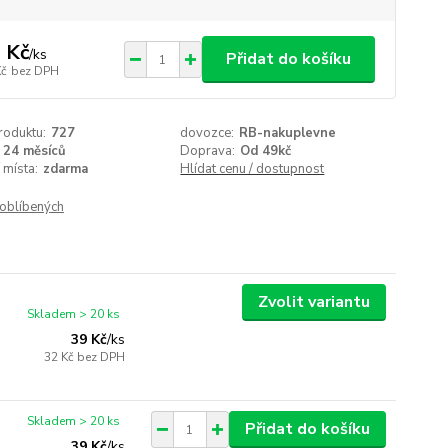
 Kč
/
ks
Přidat do košíku
Kč
bez DPH
roduktu:
727
dovozce:
RB-nakuplevne
24 měsíců
Doprava:
Od 49kč
 místa:
zdarma
Hlídat cenu / dostupnost
oblíbených
Zvolit variantu
Skladem > 20 ks
39 Kč
/
ks
32 Kč
bez DPH
Skladem > 20 ks
Přidat do košíku
39 Kč
/
ks