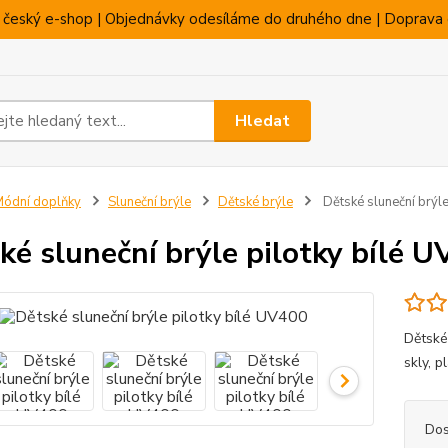
 český e-shop | Objednávky odesíláme do druhého dne | Doprava 
Hledat
ódní doplňky
Sluneční brýle
Dětské brýle
Dětské sluneční brýle
ké sluneční brýle pilotky bílé 
Dětské
skly, 
Dos