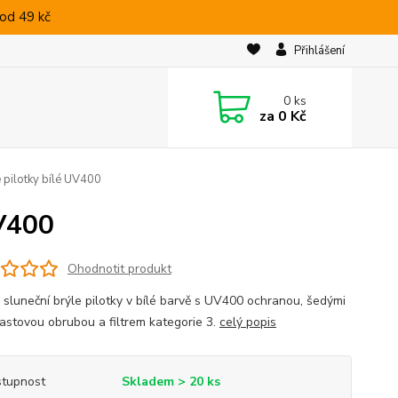
od 49 kč
Přihlášení
0
ks
za
0 Kč
 pilotky bílé UV400
UV400
Ohodnotit produkt
 sluneční brýle pilotky v bílé barvě s UV400 ochranou, šedými
plastovou obrubou a filtrem kategorie 3.
celý popis
tupnost
Skladem > 20 ks