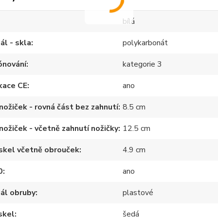
bílá
ál - skla
polykarbonát
ónování
kategorie 3
ikace CE
ano
nožiček - rovná část bez zahnutí
8.5 cm
nožiček - včetně zahnutí nožičky
12.5 cm
skel včetně obrouček
4.9 cm
0
ano
ál obruby
plastové
skel
šedá