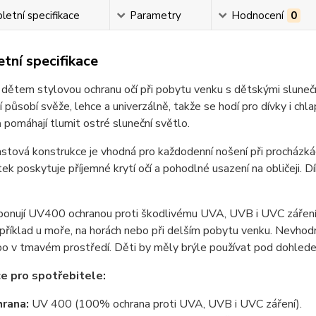
etní specifikace
Parametry
Hodnocení
0
tní specifikace
dětem stylovou ochranu očí při pobytu venku s dětskými sluneční
 působí svěže, lehce a univerzálně, takže se hodí pro dívky i ch
 pomáhají tlumit ostré sluneční světlo.
stová konstrukce je vhodná pro každodenní nošení při procházkách
tek poskytuje příjemné krytí očí a pohodlné usazení na obličeji.
ponují UV400 ochranou proti škodlivému UVA, UVB i UVC záření. F
apříklad u moře, na horách nebo při delším pobytu venku. Nevhodné
ebo v tmavém prostředí. Děti by měly brýle používat pod dohle
e pro spotřebitele:
rana:
UV 400 (100% ochrana proti UVA, UVB i UVC záření).