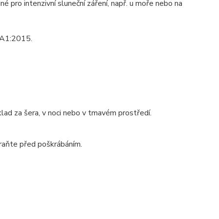
é pro intenzivní sluneční záření, např. u moře nebo na
/A1:2015.
íklad za šera, v noci nebo v tmavém prostředí.
raňte před poškrábáním.