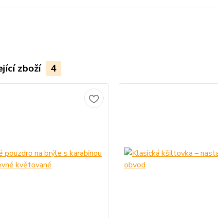
jící zboží
4