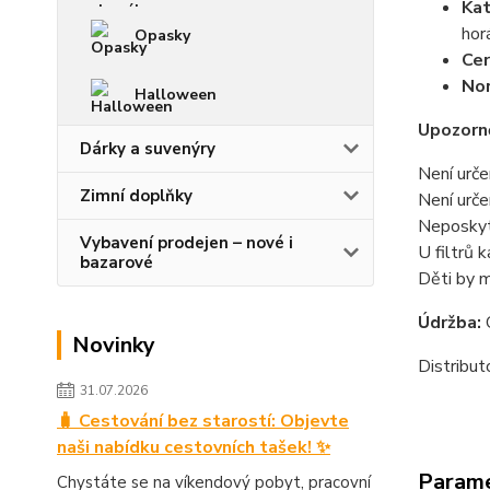
Kat
hor
Opasky
Cer
No
Halloween
Upozorně
Dárky a suvenýry
Není urče
Zimní doplňky
Není urče
Neposkytu
Vybavení prodejen – nové i
U filtrů 
bazarové
Děti by 
Údržba:
O
Novinky
Distribu
31.07.2026
🧳 Cestování bez starostí: Objevte
naši nabídku cestovních tašek! ✨
Param
Chystáte se na víkendový pobyt, pracovní