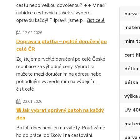
cestu nebo velkou dovolenou? ✈️✈️ V naší
nabídce cestovních tašek si vybere
barva
opravdu každý! Připravili jsme p...
číst celé
materi
12.02.2026
míra t
Doprava a platba – rychlé doručení po
celé ČR
certif
Zajišťujeme rychlé doručení po celé České
republice za výhodné ceny. Vybrat si
délka 
můžete mezi doručením na adresu nebo
pohodlným vyzvednutím na výdejním ...
délka 
číst celé
výška 
22.01.2026
UV 40
🎒 Jak vybrat správný batoh na každý
den
materi
Batoh dnes není jen na výlety. Používáme
ho do práce, do školy i na cestování.
barva 