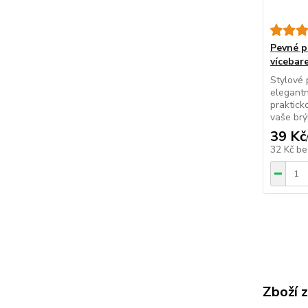
Pevné p
vícebar
Stylové 
elegant
praktick
vaše brý
39 Kč
32 Kč
be
Zboží 